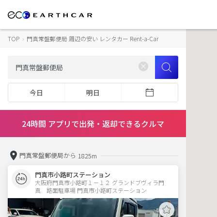
TOP
›
門真常盤郵便局 周辺の安い レンタカー Rent-a-Car
今日
明日
24時間 アプリで出発・返却できるクルマ
門真常盤郵便局から
1825m
門真市小路町ステーション
大阪府門真市小路町１－１２ グランドブヴィラ門
真　路面駐車場 門真市小路町ステーション