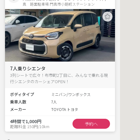
真　路面駐車場 門真市小路町ステーション
7人乗りシエンタ
3列シートで広々！布市町2丁目に、みんなで乗れる現
行シエンタのカーシェアOPEN！
ボディタイプ
ミニバン/ワンボックス
乗車人数
7人
メーカー
TOYOTA トヨタ
4時間で1,000円
予約へ
距離料金 150円/10km