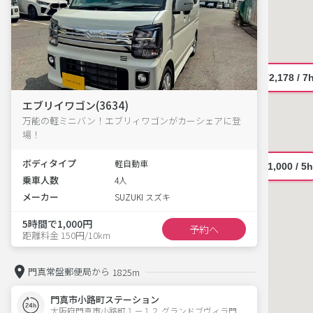
エブリイワゴン(3634)
万能の軽ミニバン！エブリィワゴンがカーシェアに登
場！
ボディタイプ
軽自動車
乗車人数
4人
メーカー
SUZUKI スズキ
5時間で1,000円
予約へ
距離料金 150円/10km
門真常盤郵便局から
1825m
門真市小路町ステーション
大阪府門真市小路町１－１２ グランドブヴィラ門