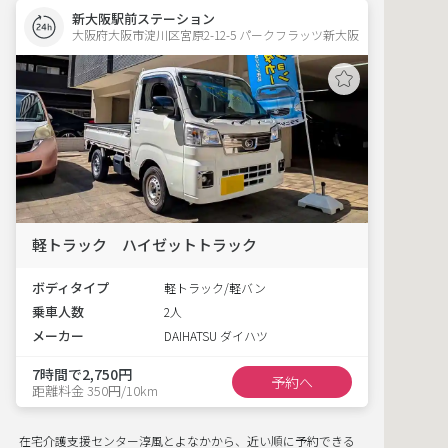
新大阪駅前ステーション
大阪府大阪市淀川区宮原2-12-5 パークフラッツ新大阪 
軽トラック ハイゼットトラック
ボディタイプ
軽トラック/軽バン
乗車人数
2人
メーカー
DAIHATSU ダイハツ
7時間で2,750円
予約へ
距離料金 350円/10km
在宅介護支援センター淳風とよなかから、近い順に予約できる