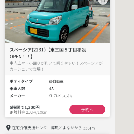
スペーシア(2231)【東三国５丁目移設
OPEN！！】
車内広々・小回りが利いて乗りやすい！スペーシアが
カーシェアで登場！
ボディタイプ
軽自動車
乗車人数
4人
メーカー
SUZUKI スズキ
6時間で1,300円
予約へ
距離料金 210円/10km
在宅介護支援センター淳風とよなかから
3361m