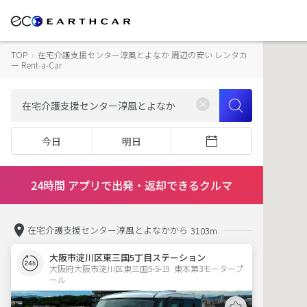
TOP
›
在宅介護支援センター淳風とよなか 周辺の安い レンタカ
ー Rent-a-Car
今日
明日
24時間 アプリで出発・返却できるクルマ
在宅介護支援センター淳風とよなかから
3103m
大阪市淀川区東三国5丁目ステーション
大阪府大阪市淀川区東三国5-5-19  東本第3モータープ
ール