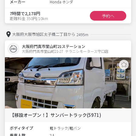
メーカー
Honda ホンダ
7時間で2,178円
予約へ
距離料金 350円/10km
大阪府大阪市旭区太子橋二丁目から
2495m
大阪府門真市堂山町21ステーション
大阪府門真市堂山町21-27  テラニシモータース守口店
【移設オープン！】サンバートラック(5971)
ボディタイプ
軽トラック/軽バン
乗車人数
2人