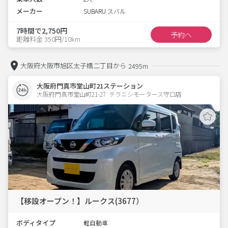
メーカー
SUBARU スバル
7時間で2,750円
予約へ
距離料金 350円/10km
大阪府大阪市旭区太子橋二丁目から
2495m
大阪府門真市堂山町21ステーション
大阪府門真市堂山町21-27  テラニシモータース守口店
【移設オープン！】ルークス(3677）
ボディタイプ
軽自動車