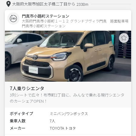
大阪府大阪市旭区太子橋二丁目から
2338m
門真市小路町ステーション
大阪府門真市小路町１－１２ グランドブヴィラ門真　路面駐車場 
門真市小路町ステーション
7人乗りシエンタ
3列シートで広々！布市町2丁目に、みんなで乗れる現行シエンタ
のカーシェアOPEN！
ボディタイプ
ミニバン/ワンボックス
乗車人数
7人
メーカー
TOYOTA トヨタ