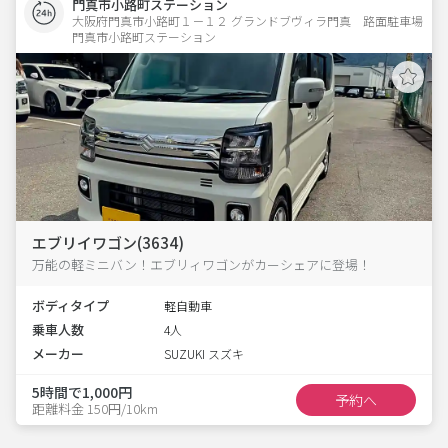
門真市小路町ステーション
大阪府門真市小路町１－１２ グランドブヴィラ門真　路面駐車場 
門真市小路町ステーション
エブリイワゴン(3634)
万能の軽ミニバン！エブリィワゴンがカーシェアに登場！
ボディタイプ
軽自動車
乗車人数
4人
メーカー
SUZUKI スズキ
5時間で1,000円
予約へ
距離料金 150円/10km