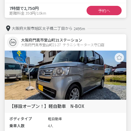
7時間で2,750円
予約へ
距離料金 350円/10km
大阪府大阪市旭区太子橋二丁目から
2495m
大阪府門真市堂山町21ステーション
大阪府門真市堂山町21-27  テラニシモータース守口店
【移設オープン！】軽自動車 N-BOX
ボディタイプ
軽自動車
乗車人数
4人