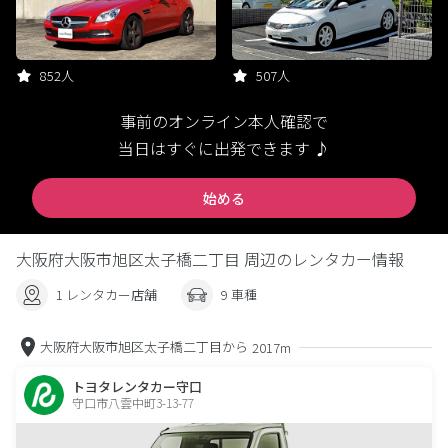
852人
507人
事前のオンライン本人確認で
当日はすぐに出発できます ♪
始める
大阪府大阪市旭区太子橋二丁目 周辺のレンタカー情報
1 レンタカー店舗
9 車種
大阪府大阪市旭区太子橋二丁目から
2017m
トヨタレンタカー守口
守口市八雲中町3-13-77