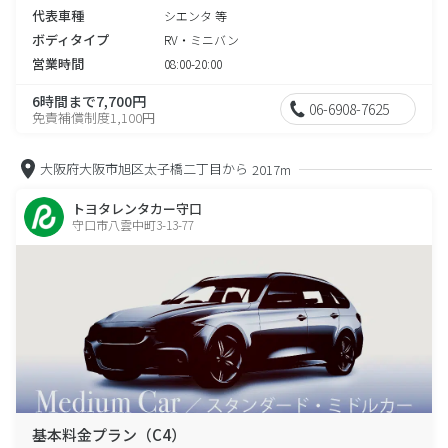
代表車種
シエンタ 等
ボディタイプ
RV・ミニバン
営業時間
08:00-20:00
6時間まで7,700円
06-6908-7625
免責補償制度1,100円
大阪府大阪市旭区太子橋二丁目から
2017m
トヨタレンタカー守口
守口市八雲中町3-13-77
基本料金プラン（C4）