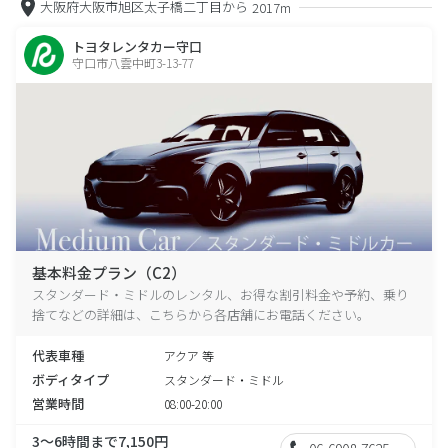
大阪府大阪市旭区太子橋二丁目から
2017m
トヨタレンタカー守口
守口市八雲中町3-13-77
基本料金プラン（C2）
スタンダード・ミドルのレンタル、お得な割引料金や予約、乗り
捨てなどの詳細は、こちらから各店舗にお電話ください。
代表車種
アクア 等
ボディタイプ
スタンダード・ミドル
営業時間
08:00-20:00
3～6時間まで7,150円