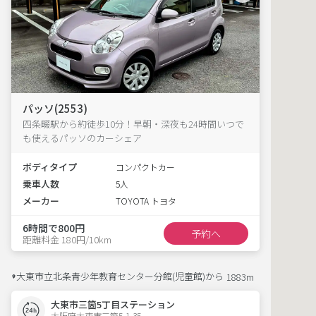
パッソ(2553)
四条畷駅から約徒歩10分！早朝・深夜も24時間いつで
も使えるパッソのカーシェア
ボディタイプ
コンパクトカー
乗車人数
5人
メーカー
TOYOTA トヨタ
6時間で800円
予約へ
距離料金 180円/10km
大東市立北条青少年教育センター分館(児童館)から
1883m
大東市三箇5丁目ステーション
大阪府大東市三箇5-1-35  