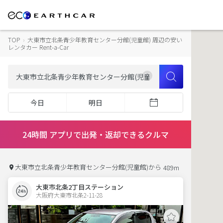
TOP
›
大東市立北条青少年教育センター分館(児童館) 周辺の安い
レンタカー Rent-a-Car
今日
明日
24時間 アプリで出発・返却できるクルマ
大東市立北条青少年教育センター分館(児童館)から
489m
大東市北条2丁目ステーション
大阪府大東市北条2-11-28  