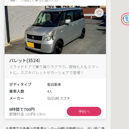
パレット(3524）
スライドドアで乗り降りラクラク。荷物も人もスマー
トに。スズキパレットがカーシェアで登場！
ボディタイプ
軽自動車
乗車人数
4人
メーカー
SUZUKI スズキ
6時間で700円
予約へ
距離料金 180円/10km
大東市立北条青少年教育センター分館(児童館)から、近い順に予