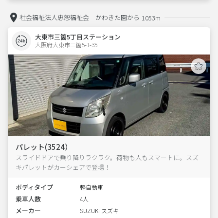
社会福祉法人忠恕福祉会 かわきた園から
1053m
大東市三箇5丁目ステーション
大阪府大東市三箇5-1-35  
パレット(3524）
スライドドアで乗り降りラクラク。荷物も人もスマートに。スズ
キパレットがカーシェアで登場！
ボディタイプ
軽自動車
乗車人数
4人
メーカー
SUZUKI スズキ