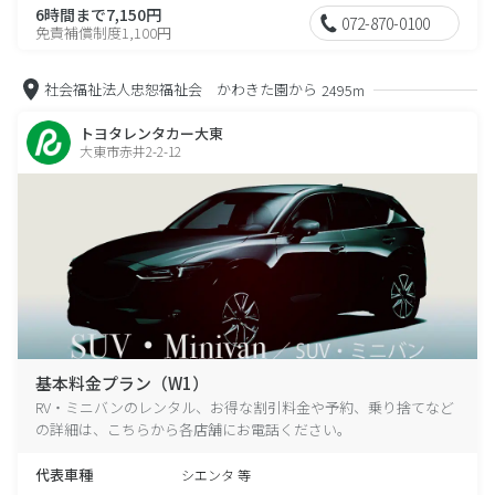
6時間まで7,150円
072-870-0100
免責補償制度1,100円
社会福祉法人忠恕福祉会 かわきた園から
2495m
トヨタレンタカー大東
大東市赤井2-2-12
基本料金プラン（W1）
RV・ミニバンのレンタル、お得な割引料金や予約、乗り捨てなど
の詳細は、こちらから各店舗にお電話ください。
代表車種
シエンタ 等