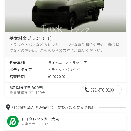
基本料金プラン（T1）
トラック・バスなどのレンタル、お得な割引料金や予約、乗り捨
てなどの詳細は、こちらから各店舗にお電話ください。
代表車種
ライトエーストラック 等
ボディタイプ
トラック・バスなど
営業時間
08:00-20:00
6時間まで5,500円
072-870-0100
免責補償制度1,100円
社会福祉法人忠恕福祉会 かわきた園から
2495m
トヨタレンタカー大東
大東市赤井2-2-12