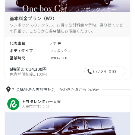
基本料金プラン（W2）
ワンボックスのレンタル、お得な割引料金や予約、乗り捨てなど
の詳細は、こちらから各店舗にお電話ください。
代表車種
ノア 等
ボディタイプ
ワンボックス
営業時間
08:00-20:00
6時間まで14,300円
072-870-0100
免責補償制度1,100円
社会福祉法人忠恕福祉会 かわきた園から
2495m
トヨタレンタカー大東
大東市赤井2-2-12