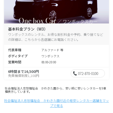
基本料金プラン（W3）
ワンボックスのレンタル、お得な割引料金や予約、乗り捨てなど
の詳細は、こちらから各店舗にお電話ください。
代表車種
アルファード 等
ボディタイプ
ワンボックス
営業時間
08:00-20:00
6時間まで16,500円
072-870-0100
免責補償制度1,100円
社会福祉法人忠恕福祉会 かわきた園から、安い順に安いレンタカーを9車
種表示しています。
社会福祉法人忠恕福祉会 かわきた園付近の格安レンタカー店舗をマッ
プで見る