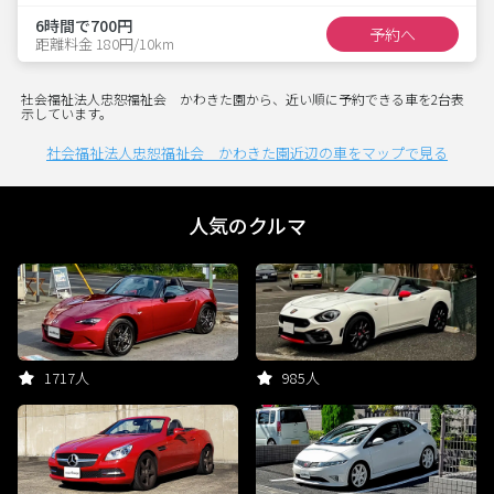
6時間で700円
予約へ
距離料金 180円/10km
社会福祉法人忠恕福祉会 かわきた園から、近い順に予約できる車を2台表
示しています。
社会福祉法人忠恕福祉会 かわきた園近辺の車をマップで見る
人気のクルマ
1717人
985人