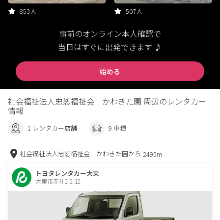
853人
507人
事前のオンライン本人確認で
当日はすぐに出発できます ♪
始める
社会福祉法人忠恕福祉会 かわきた園 周辺のレンタカー
情報
1 レンタカー店舗
9 車種
社会福祉法人忠恕福祉会 かわきた園から
2495m
トヨタレンタカー大東
大東市赤井2-2-12