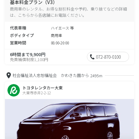
基本料金プラン（V3）
商用車のレンタル、お得な割引料金や予約、乗り捨てなどの詳細
は、こちらから各店舗にお電話ください。
代表車種
ハイエース 等
ボディタイプ
商用車
営業時間
08:00-20:00
6時間まで9,900円
072-870-0100
免責補償制度1,100円
社会福祉法人忠恕福祉会 かわきた園から
2495m
トヨタレンタカー大東
大東市赤井2-2-12