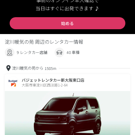
事前のオンライン本人確認で
当日はすぐに出発できます ♪
始める
淀川暖気の苑 周辺のレンタカー情報
9 レンタカー店舗
40 車種
淀川暖気の苑から
1585m
バジェットレンタカー新大阪東口店
大阪市東淀川区西淡路1-2-64