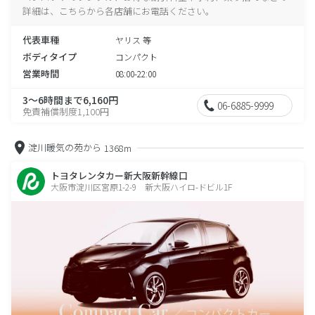
詳細は、こちらから各店舗にお電話ください。
代表車種
ヤリス 等
ボディタイプ
コンパクト
営業時間
08:00-22:00
3～6時間まで6,160円
06-6885-9999
免責補償制度1,100円
淀川暖気の苑から
1368m
トヨタレンタカー新大阪新幹線口
大阪市淀川区宮原1-2-9 新大阪ハイロ-ドビル1F