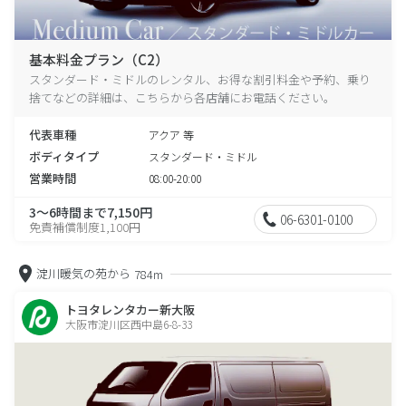
基本料金プラン（C2）
スタンダード・ミドルのレンタル、お得な割引料金や予約、乗り
捨てなどの詳細は、こちらから各店舗にお電話ください。
代表車種
アクア 等
ボディタイプ
スタンダード・ミドル
営業時間
08:00-20:00
3～6時間まで7,150円
06-6301-0100
免責補償制度1,100円
淀川暖気の苑から
784m
トヨタレンタカー新大阪
大阪市淀川区西中島6-8-33