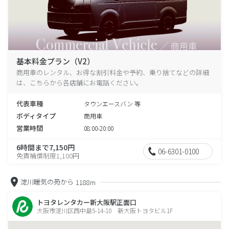
基本料金プラン（V2）
商用車のレンタル、お得な割引料金や予約、乗り捨てなどの詳細
は、こちらから各店舗にお電話ください。
代表車種
タウンエースバン 等
ボディタイプ
商用車
営業時間
08:00-20:00
6時間まで7,150円
06-6301-0100
免責補償制度1,100円
淀川暖気の苑から
1188m
トヨタレンタカー新大阪駅正面口
大阪市淀川区西中島5-14-10 新大阪トヨタビル1F