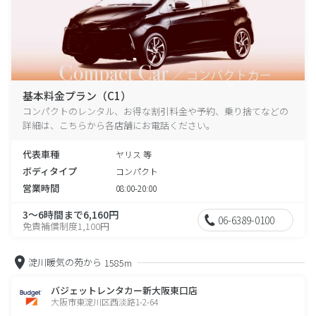
基本料金プラン（C1）
コンパクトのレンタル、お得な割引料金や予約、乗り捨てなどの
詳細は、こちらから各店舗にお電話ください。
代表車種
ヤリス 等
ボディタイプ
コンパクト
営業時間
08:00-20:00
3～6時間まで6,160円
06-6389-0100
免責補償制度1,100円
淀川暖気の苑から
1585m
バジェットレンタカー新大阪東口店
大阪市東淀川区西淡路1-2-64