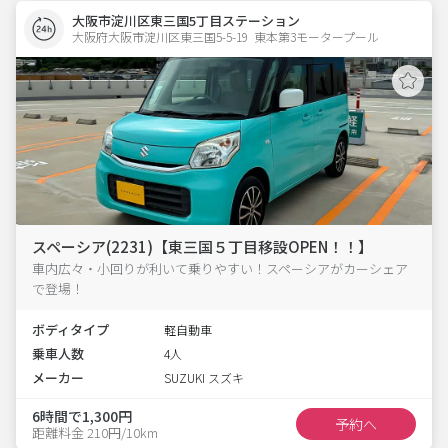
大阪市淀川区東三国5丁目ステーション
大阪府大阪市淀川区東三国5-5-19  東本第3モータープール
スペーシア(2231)【東三国５丁目移設OPEN！！】
車内広々・小回りが利いて乗りやすい！スペーシアがカーシェア
で登場！
ボディタイプ
軽自動車
乗車人数
4人
メーカー
SUZUKI スズキ
6時間で1,300円
予約へ
距離料金 210円/10km