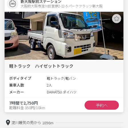
新大阪駅前ステーション
大阪府大阪市淀川区宮原2-12-5 パークフラッツ新大阪 
軽トラック ハイゼットトラック
ボディタイプ
軽トラック/軽バン
乗車人数
2人
メーカー
DAIHATSU ダイハツ
7時間で2,750円
予約へ
距離料金 350円/10km
淀川暖気の苑から
1896m