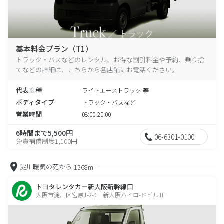
基本料金プラン（T1）
トラック・バスなどのレンタル、お得な割引料金や予約、乗り捨
てなどの詳細は、こちらから各店舗にお電話ください。
代表車種
ライトエーストラック 等
ボディタイプ
トラック・バスなど
営業時間
08:00-20:00
6時間まで5,500円
06-6301-0100
免責補償制度1,100円
淀川暖気の苑から
1368m
トヨタレンタカー新大阪新幹線口
大阪市淀川区宮原1-2-9 新大阪ハイロ-ドビル1F