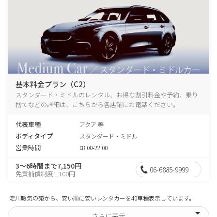
基本料金プラン（C2）
スタンダード・ミドルのレンタル、お得な割引料金や予約、乗り
捨てなどの詳細は、こちらから各店舗にお電話ください。
代表車種
アクア 等
ボディタイプ
スタンダード・ミドル
営業時間
08:00-22:00
3～6時間まで7,150円
06-6885-9999
免責補償制度1,100円
淀川暖気の苑から、安い順に安いレンタカーを40車種表示しています。
さらに表示