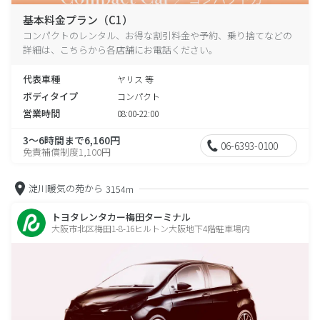
基本料金プラン（C1）
コンパクトのレンタル、お得な割引料金や予約、乗り捨てなどの
詳細は、こちらから各店舗にお電話ください。
代表車種
ヤリス 等
ボディタイプ
コンパクト
営業時間
08:00-22:00
3～6時間まで6,160円
06-6393-0100
免責補償制度1,100円
淀川暖気の苑から
3154m
トヨタレンタカー梅田ターミナル
大阪市北区梅田1-8-16ヒルトン大阪地下4階駐車場内