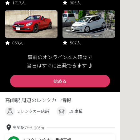
1717人
985人
853人
507人
事前のオンライン本人確認で
当日はすぐに出発できます ♪
始める
高師駅 周辺のレンタカー情報
2 レンタカー店舗
19 車種
高師駅から
203m
トヨタレンタカー豊橋高師