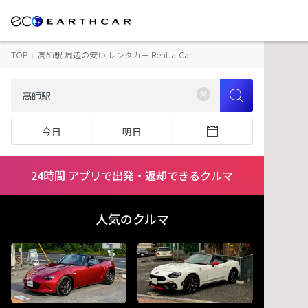
TOP
›
高師駅 周辺の安い レンタカー Rent-a-Car
今日
明日
24時間 アプリで出発・返却できるクルマ
人気のクルマ