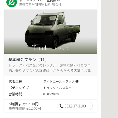
豊橋市向草間町字北新切102-1
基本料金プラン（T1）
トラック・バスなどのレンタル、お得な割引料金や予
約、乗り捨てなどの詳細は、こちらから各店舗にお電
話ください。
代表車種
ライトエーストラック 等
ボディタイプ
トラック・バスなど
営業時間
08:00-20:00
6時間まで5,500円
0532-37-3100
免責補償制度1,100円