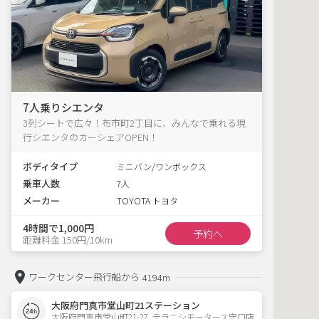
7人乗りシエンタ
3列シートで広々！布市町2丁目に、みんなで乗れる現
行シエンタのカーシェアOPEN！
ボディタイプ
ミニバン/ワンボックス
乗車人数
7人
メーカー
TOYOTA トヨタ
4時間で1,000円
予約へ
距離料金 150円/10km
ワークセンター飛行船から
4194m
大阪府門真市堂山町21ステーション
大阪府門真市堂山町21-27  テラニシモータース守口店