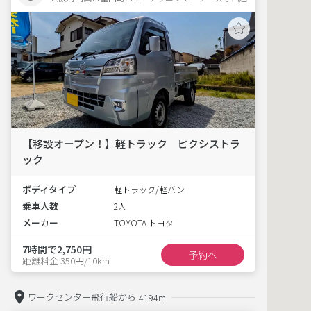
【移設オープン！】軽トラック ピクシストラ
ック
ボディタイプ
軽トラック/軽バン
乗車人数
2人
メーカー
TOYOTA トヨタ
7時間で2,750円
予約へ
距離料金 350円/10km
ワークセンター飛行船から
4194m