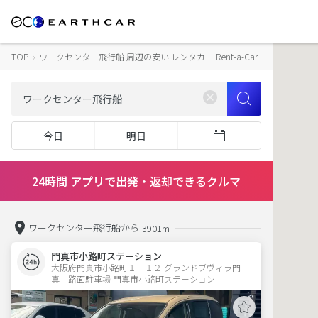
TOP
›
ワークセンター飛行船 周辺の安い レンタカー Rent-a-Car
今日
明日
24時間 アプリで出発・返却できるクルマ
ワークセンター飛行船から
3901m
門真市小路町ステーション
大阪府門真市小路町１－１２ グランドブヴィラ門
真　路面駐車場 門真市小路町ステーション