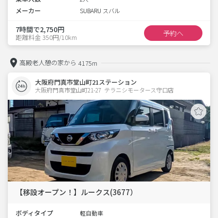
メーカー
SUBARU スバル
7時間で2,750円
予約へ
距離料金 350円/10km
高殿老人憩の家から
4175m
大阪府門真市堂山町21ステーション
大阪府門真市堂山町21-27  テラニシモータース守口店
【移設オープン！】ルークス(3677）
ボディタイプ
軽自動車