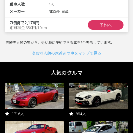
乗車人数
4人
メーカー
NISSAN 日産
7時間で2,178円
予約へ
距離料金 350円/10km
高殿老人憩の家から、近い順に予約できる車を6台表示しています。
高殿老人憩の家近辺の車をマップで見る
人気のクルマ
1716人
984人