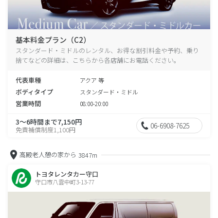
基本料金プラン（C2）
スタンダード・ミドルのレンタル、お得な割引料金や予約、乗り
捨てなどの詳細は、こちらから各店舗にお電話ください。
代表車種
アクア 等
ボディタイプ
スタンダード・ミドル
営業時間
08:00-20:00
3～6時間まで7,150円
06-6908-7625
免責補償制度1,100円
高殿老人憩の家から
3847m
トヨタレンタカー守口
守口市八雲中町3-13-77