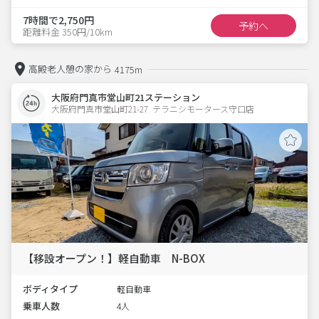
7時間で2,750円
予約へ
距離料金 350円/10km
高殿老人憩の家から
4175m
大阪府門真市堂山町21ステーション
大阪府門真市堂山町21-27  テラニシモータース守口店
【移設オープン！】軽自動車 N-BOX
ボディタイプ
軽自動車
乗車人数
4人