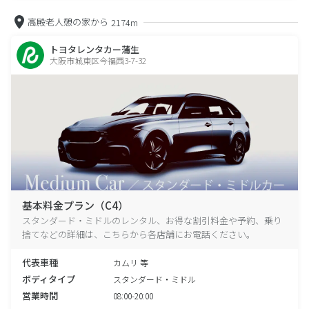
高殿老人憩の家から
2174m
トヨタレンタカー蒲生
大阪市城東区今福西3-7-32
基本料金プラン（C4）
スタンダード・ミドルのレンタル、お得な割引料金や予約、乗り
捨てなどの詳細は、こちらから各店舗にお電話ください。
代表車種
カムリ 等
ボディタイプ
スタンダード・ミドル
営業時間
08:00-20:00