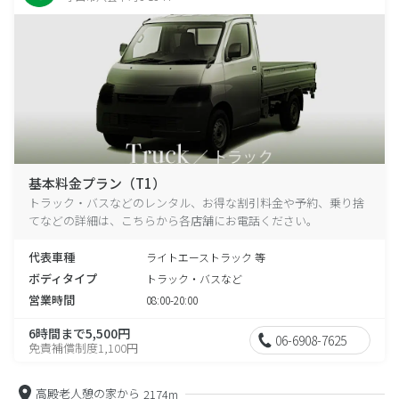
基本料金プラン（T1）
トラック・バスなどのレンタル、お得な割引料金や予約、乗り捨
てなどの詳細は、こちらから各店舗にお電話ください。
代表車種
ライトエーストラック 等
ボディタイプ
トラック・バスなど
営業時間
08:00-20:00
6時間まで5,500円
06-6908-7625
免責補償制度1,100円
高殿老人憩の家から
2174m