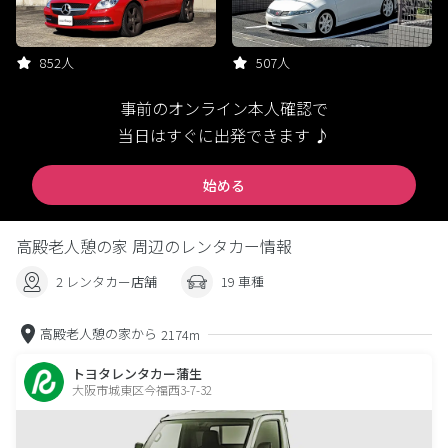
852人
507人
事前のオンライン本人確認で
当日はすぐに出発できます ♪
始める
高殿老人憩の家 周辺のレンタカー情報
2 レンタカー店舗
19 車種
高殿老人憩の家から
2174m
トヨタレンタカー蒲生
大阪市城東区今福西3-7-32