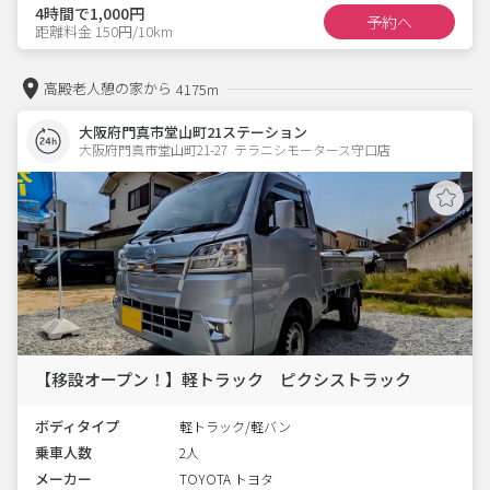
4時間で1,000円
予約へ
距離料金 150円/10km
高殿老人憩の家から
4175m
大阪府門真市堂山町21ステーション
大阪府門真市堂山町21-27  テラニシモータース守口店
【移設オープン！】軽トラック ピクシストラック
ボディタイプ
軽トラック/軽バン
乗車人数
2人
メーカー
TOYOTA トヨタ