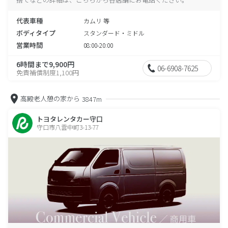
代表車種
カムリ 等
ボディタイプ
スタンダード・ミドル
営業時間
08:00-20:00
6時間まで9,900円
06-6908-7625
免責補償制度1,100円
高殿老人憩の家から
3847m
トヨタレンタカー守口
守口市八雲中町3-13-77