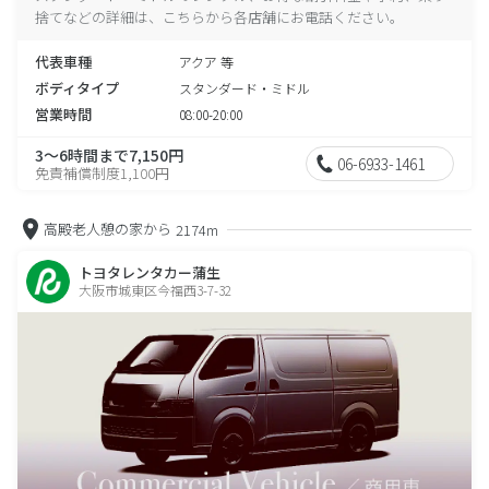
捨てなどの詳細は、こちらから各店舗にお電話ください。
代表車種
アクア 等
ボディタイプ
スタンダード・ミドル
営業時間
08:00-20:00
3～6時間まで7,150円
06-6933-1461
免責補償制度1,100円
高殿老人憩の家から
2174m
トヨタレンタカー蒲生
大阪市城東区今福西3-7-32