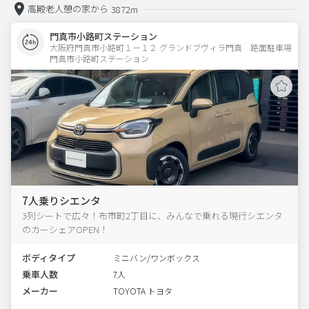
高殿老人憩の家から
3872m
門真市小路町ステーション
大阪府門真市小路町１－１２ グランドブヴィラ門真　路面駐車場 
門真市小路町ステーション
7人乗りシエンタ
3列シートで広々！布市町2丁目に、みんなで乗れる現行シエンタ
のカーシェアOPEN！
ボディタイプ
ミニバン/ワンボックス
乗車人数
7人
メーカー
TOYOTA トヨタ