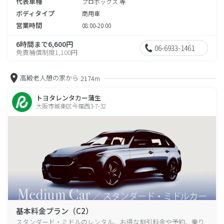
代表車種
プロボックス 等
ボディタイプ
商用車
営業時間
08:00-20:00
6時間まで6,600円
06-6933-1461
免責補償制度1,100円
高殿老人憩の家から
2174m
トヨタレンタカー蒲生
大阪市城東区今福西3-7-32
基本料金プラン（C2）
スタンダード・ミドルのレンタル、お得な割引料金や予約、乗り