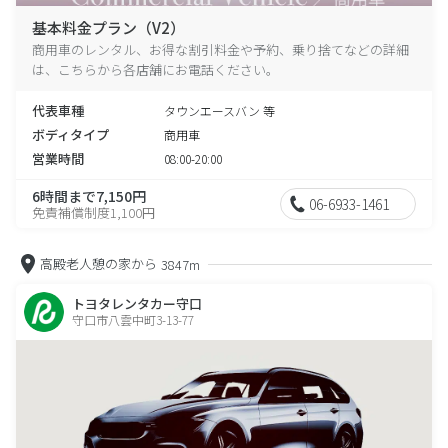
基本料金プラン（V2）
商用車のレンタル、お得な割引料金や予約、乗り捨てなどの詳細
は、こちらから各店舗にお電話ください。
代表車種
タウンエースバン 等
ボディタイプ
商用車
営業時間
08:00-20:00
6時間まで7,150円
06-6933-1461
免責補償制度1,100円
高殿老人憩の家から
3847m
トヨタレンタカー守口
守口市八雲中町3-13-77