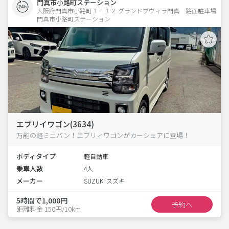
門真市小路町ステーション
大阪府門真市小路町１－１２ グランドブヴィラ門真　路面駐車場 
門真市小路町ステーション
エブリイワゴン(3634)
万能の軽ミニバン！エブリィワゴンがカーシェアに登場！
ボディタイプ
軽自動車
乗車人数
4人
メーカー
SUZUKI スズキ
5時間で1,000円
予約へ
距離料金 150円/10km