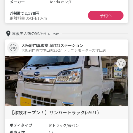
メーカー
Honda ホンダ
7時間で2,178円
予約へ
距離料金 350円/10km
高殿老人憩の家から
4175m
大阪府門真市堂山町21ステーション
大阪府門真市堂山町21-27  テラニシモータース守口店
【移設オープン！】サンバートラック(5971)
ボディタイプ
軽トラック/軽バン
乗車人数
2人