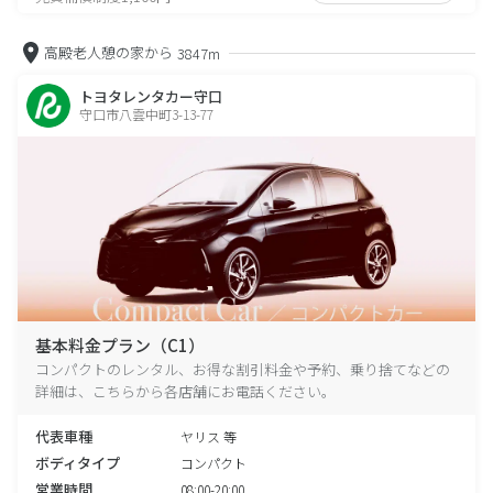
高殿老人憩の家から
3847m
トヨタレンタカー守口
守口市八雲中町3-13-77
基本料金プラン（C1）
コンパクトのレンタル、お得な割引料金や予約、乗り捨てなどの
詳細は、こちらから各店舗にお電話ください。
代表車種
ヤリス 等
ボディタイプ
コンパクト
営業時間
08:00-20:00