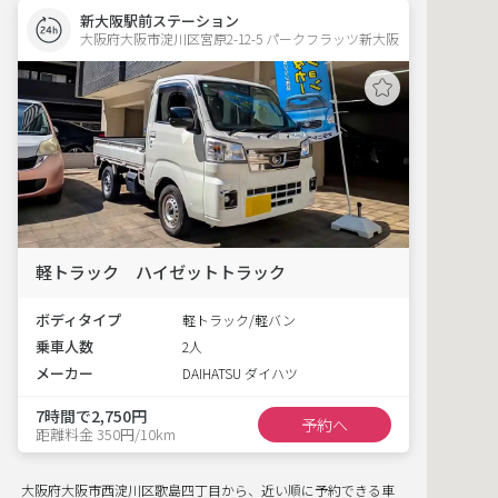
新大阪駅前ステーション
大阪府大阪市淀川区宮原2-12-5 パークフラッツ新大阪 
軽トラック ハイゼットトラック
ボディタイプ
軽トラック/軽バン
乗車人数
2人
メーカー
DAIHATSU ダイハツ
7時間で2,750円
予約へ
距離料金 350円/10km
大阪府大阪市西淀川区歌島四丁目から、近い順に予約できる車