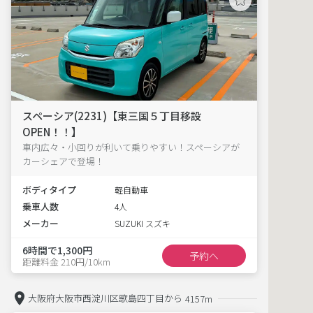
スペーシア(2231)【東三国５丁目移設
OPEN！！】
車内広々・小回りが利いて乗りやすい！スペーシアが
カーシェアで登場！
ボディタイプ
軽自動車
乗車人数
4人
メーカー
SUZUKI スズキ
6時間で1,300円
予約へ
距離料金 210円/10km
大阪府大阪市西淀川区歌島四丁目から
4157m