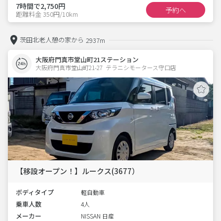
7時間で2,750円
予約へ
距離料金 350円/10km
茨田北老人憩の家から
2937m
大阪府門真市堂山町21ステーション
大阪府門真市堂山町21-27  テラニシモータース守口店
【移設オープン！】ルークス(3677）
ボディタイプ
軽自動車
乗車人数
4人
メーカー
NISSAN 日産