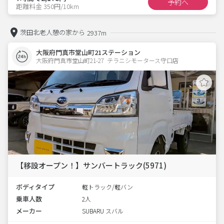
予約へ
距離料金 350円/10km
茨田北老人憩の家から
2937m
大阪府門真市堂山町21ステーション
大阪府門真市堂山町21-27  テラニシモータース守口店
【移設オープン！】サンバートラック(5971)
ボディタイプ
軽トラック/軽バン
乗車人数
2人
メーカー
SUBARU スバル