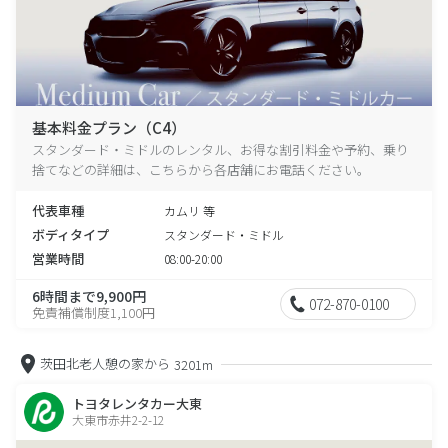
基本料金プラン（C4）
スタンダード・ミドルのレンタル、お得な割引料金や予約、乗り
捨てなどの詳細は、こちらから各店舗にお電話ください。
代表車種
カムリ 等
ボディタイプ
スタンダード・ミドル
営業時間
08:00-20:00
6時間まで9,900円
072-870-0100
免責補償制度1,100円
茨田北老人憩の家から
3201m
トヨタレンタカー大東
大東市赤井2-2-12