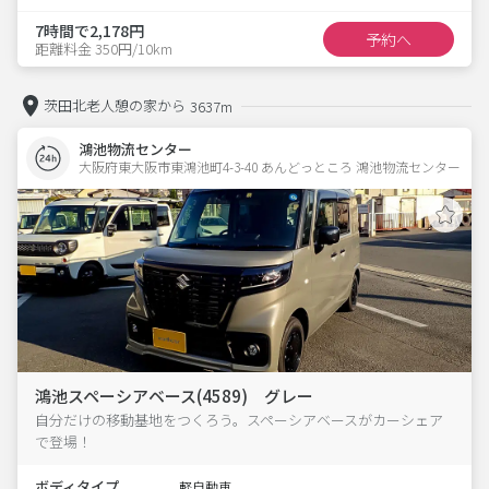
7時間で2,178円
予約へ
距離料金 350円/10km
茨田北老人憩の家から
3637m
鴻池物流センター
大阪府東大阪市東鴻池町4-3-40 あんどっところ 鴻池物流センター
鴻池スペーシアベース(4589) グレー
自分だけの移動基地をつくろう。スペーシアベースがカーシェア
で登場！
ボディタイプ
軽自動車