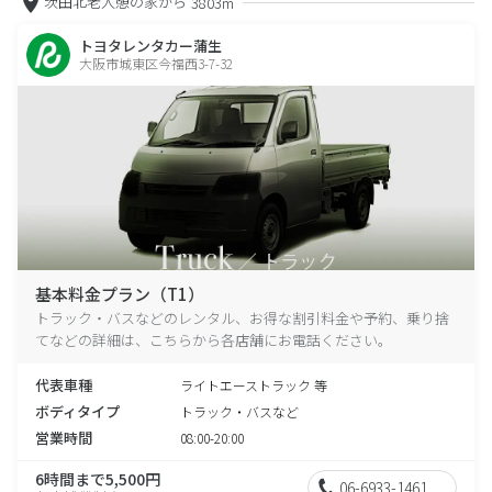
茨田北老人憩の家から
3803m
トヨタレンタカー蒲生
大阪市城東区今福西3-7-32
基本料金プラン（T1）
トラック・バスなどのレンタル、お得な割引料金や予約、乗り捨
てなどの詳細は、こちらから各店舗にお電話ください。
代表車種
ライトエーストラック 等
ボディタイプ
トラック・バスなど
営業時間
08:00-20:00
6時間まで5,500円
06-6933-1461