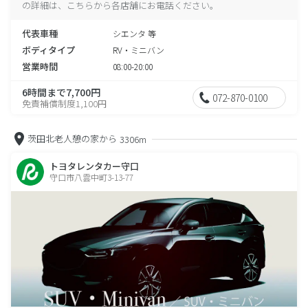
の詳細は、こちらから各店舗にお電話ください。
代表車種
シエンタ 等
ボディタイプ
RV・ミニバン
営業時間
08:00-20:00
6時間まで7,700円
072-870-0100
免責補償制度1,100円
茨田北老人憩の家から
3306m
トヨタレンタカー守口
守口市八雲中町3-13-77