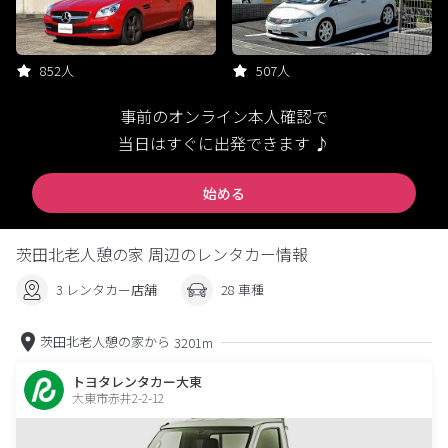
852人
507人
事前のオンライン本人確認で
当日はすぐに出発できます ♪
始める
茨田北老人憩の家 周辺のレンタカー情報
3 レンタカー店舗
28 車種
茨田北老人憩の家から
3201m
トヨタレンタカー大東
大東市赤井2-2-12