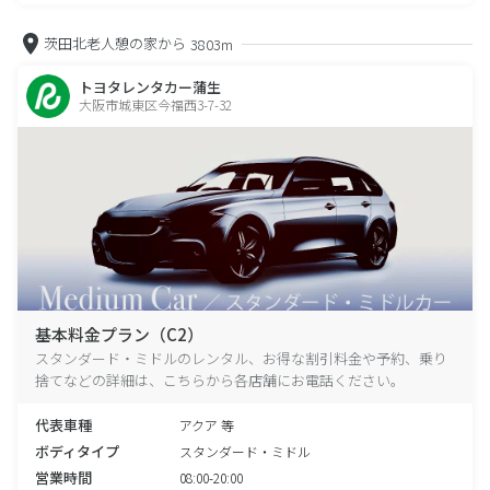
茨田北老人憩の家から
3803m
トヨタレンタカー蒲生
大阪市城東区今福西3-7-32
基本料金プラン（C2）
スタンダード・ミドルのレンタル、お得な割引料金や予約、乗り
捨てなどの詳細は、こちらから各店舗にお電話ください。
代表車種
アクア 等
ボディタイプ
スタンダード・ミドル
営業時間
08:00-20:00