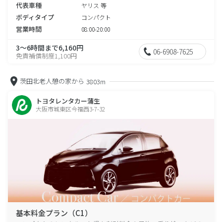
代表車種
ヤリス 等
ボディタイプ
コンパクト
営業時間
08:00-20:00
3～6時間まで6,160円
06-6908-7625
免責補償制度1,100円
茨田北老人憩の家から
3803m
トヨタレンタカー蒲生
大阪市城東区今福西3-7-32
基本料金プラン（C1）