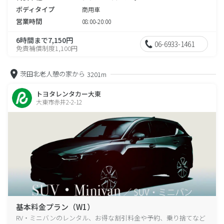
ボディタイプ
商用車
営業時間
08:00-20:00
6時間まで7,150円
06-6933-1461
免責補償制度1,100円
茨田北老人憩の家から
3201m
トヨタレンタカー大東
大東市赤井2-2-12
基本料金プラン（W1）
RV・ミニバンのレンタル、お得な割引料金や予約、乗り捨てなど