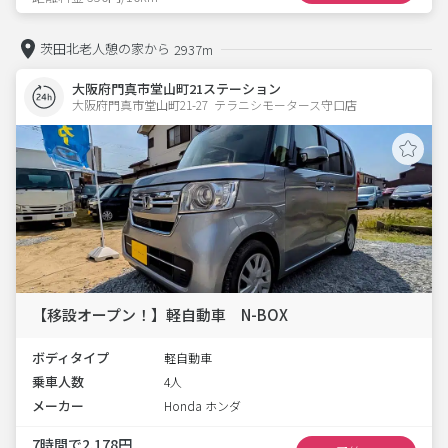
茨田北老人憩の家から
2937m
大阪府門真市堂山町21ステーション
大阪府門真市堂山町21-27  テラニシモータース守口店
【移設オープン！】軽自動車 N-BOX
ボディタイプ
軽自動車
乗車人数
4人
メーカー
Honda ホンダ
7時間で2,178円