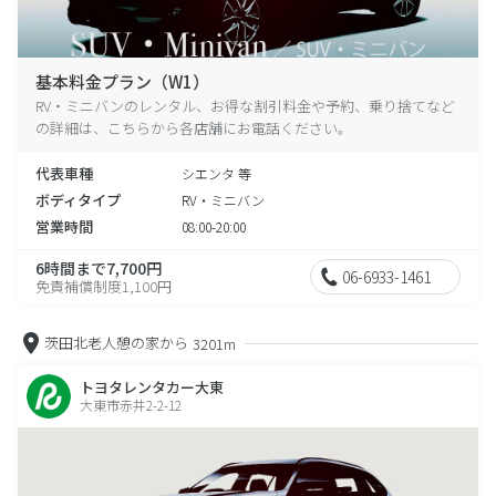
基本料金プラン（W1）
RV・ミニバンのレンタル、お得な割引料金や予約、乗り捨てなど
の詳細は、こちらから各店舗にお電話ください。
代表車種
シエンタ 等
ボディタイプ
RV・ミニバン
営業時間
08:00-20:00
6時間まで7,700円
06-6933-1461
免責補償制度1,100円
茨田北老人憩の家から
3201m
トヨタレンタカー大東
大東市赤井2-2-12