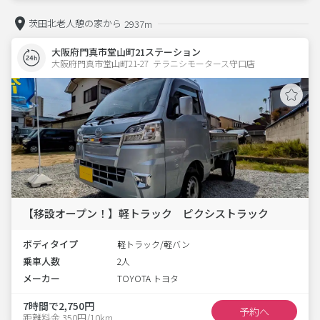
茨田北老人憩の家から
2937m
大阪府門真市堂山町21ステーション
大阪府門真市堂山町21-27  テラニシモータース守口店
【移設オープン！】軽トラック ピクシストラック
ボディタイプ
軽トラック/軽バン
乗車人数
2人
メーカー
TOYOTA トヨタ
7時間で2,750円
予約へ
距離料金 350円/10km