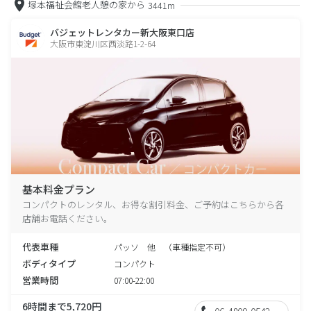
塚本福祉会館老人憩の家から
3441m
バジェットレンタカー新大阪東口店
大阪市東淀川区西淡路1-2-64
基本料金プラン
コンパクトのレンタル、お得な割引料金、ご予約はこちらから各
店舗お電話ください。
代表車種
パッソ 他 （車種指定不可）
ボディタイプ
コンパクト
営業時間
07:00-22:00
6時間まで5,720円