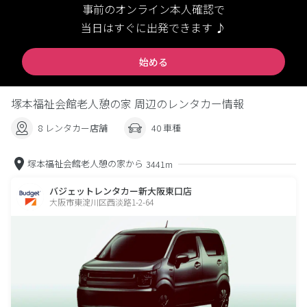
事前のオンライン本人確認で
当日はすぐに出発できます ♪
始める
塚本福祉会館老人憩の家 周辺のレンタカー情報
8 レンタカー店舗
40 車種
塚本福祉会館老人憩の家から
3441m
バジェットレンタカー新大阪東口店
大阪市東淀川区西淡路1-2-64