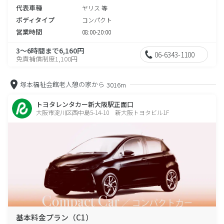
代表車種
ヤリス 等
ボディタイプ
コンパクト
営業時間
08:00-20:00
3～6時間まで6,160円
06-6343-1100
免責補償制度1,100円
塚本福祉会館老人憩の家から
3016m
トヨタレンタカー新大阪駅正面口
大阪市淀川区西中島5-14-10 新大阪トヨタビル1F
基本料金プラン（C1）