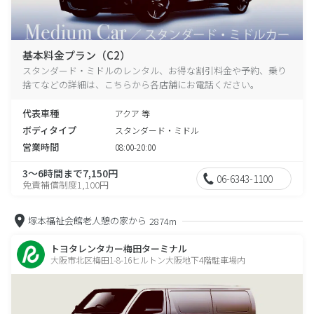
基本料金プラン（C2）
スタンダード・ミドルのレンタル、お得な割引料金や予約、乗り
捨てなどの詳細は、こちらから各店舗にお電話ください。
代表車種
アクア 等
ボディタイプ
スタンダード・ミドル
営業時間
08:00-20:00
3～6時間まで7,150円
06-6343-1100
免責補償制度1,100円
塚本福祉会館老人憩の家から
2874m
トヨタレンタカー梅田ターミナル
大阪市北区梅田1-8-16ヒルトン大阪地下4階駐車場内