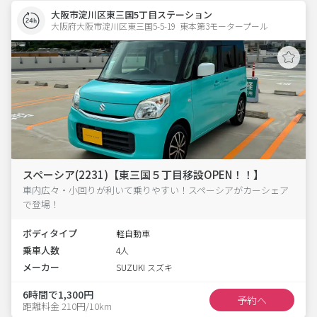
大阪市淀川区東三国5丁目ステーション
大阪府大阪市淀川区東三国5-5-19  東本第3モータープール
スペーシア(2231)【東三国５丁目移設OPEN！！】
車内広々・小回りが利いて乗りやすい！スペーシアがカーシェア
で登場！
ボディタイプ
軽自動車
乗車人数
4人
メーカー
SUZUKI スズキ
6時間で1,300円
予約へ
距離料金 210円/10km