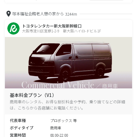
塚本福祉会館老人憩の家から
3244m
トヨタレンタカー新大阪新幹線口
大阪市淀川区宮原1-2-9 新大阪ハイロ-ドビル1F
基本料金プラン（V1）
商用車のレンタル、お得な割引料金や予約、乗り捨てなどの詳細
は、こちらから各店舗にお電話ください。
代表車種
プロボックス 等
ボディタイプ
商用車
営業時間
08:00-22:00