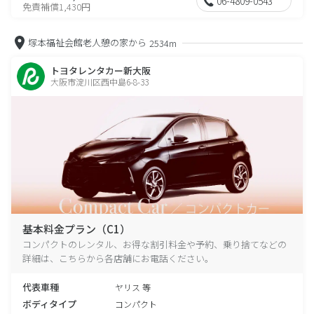
06-4809-0543
免責補償1,430円
塚本福祉会館老人憩の家から
2534m
トヨタレンタカー新大阪
大阪市淀川区西中島6-8-33
基本料金プラン（C1）
コンパクトのレンタル、お得な割引料金や予約、乗り捨てなどの
詳細は、こちらから各店舗にお電話ください。
代表車種
ヤリス 等
ボディタイプ
コンパクト