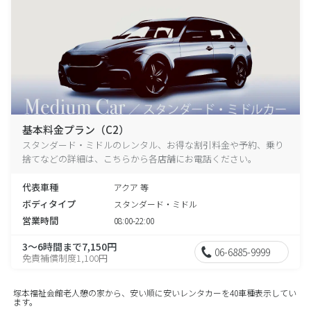
基本料金プラン（C2）
スタンダード・ミドルのレンタル、お得な割引料金や予約、乗り
捨てなどの詳細は、こちらから各店舗にお電話ください。
代表車種
アクア 等
ボディタイプ
スタンダード・ミドル
営業時間
08:00-22:00
3～6時間まで7,150円
06-6885-9999
免責補償制度1,100円
塚本福祉会館老人憩の家から、安い順に安いレンタカーを40車種表示してい
ます。