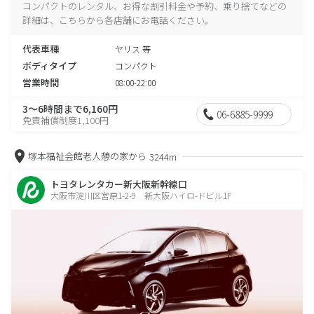
コンパクトのレンタル、お得な割引料金や予約、乗り捨てなどの
詳細は、こちらから各店舗にお電話ください。
代表車種
ヤリス 等
ボディタイプ
コンパクト
営業時間
08:00-22:00
3～6時間まで6,160円
06-6885-9999
免責補償制度1,100円
塚本福祉会館老人憩の家から
3244m
トヨタレンタカー新大阪新幹線口
大阪市淀川区宮原1-2-9 新大阪ハイロ-ドビル1F