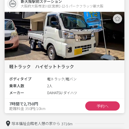
新大阪駅前ステーション
大阪府大阪市淀川区宮原2-12-5 パークフラッツ新大阪 
軽トラック ハイゼットトラック
ボディタイプ
軽トラック/軽バン
乗車人数
2人
メーカー
DAIHATSU ダイハツ
7時間で2,750円
予約へ
距離料金 350円/10km
塚本福祉会館老人憩の家から
3716m