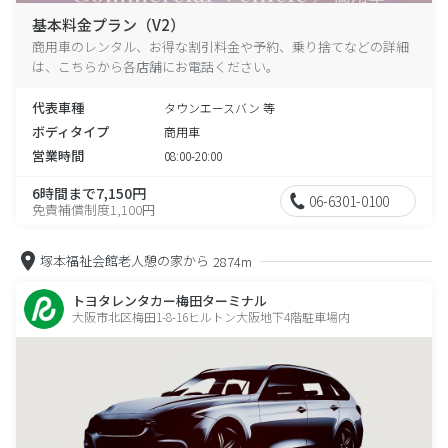
基本料金プラン（V2）
商用車のレンタル、お得な割引料金や予約、乗り捨てなどの詳細
は、こちらから各店舗にお電話ください。
代表車種
タウンエースバン 等
ボディタイプ
商用車
営業時間
08:00-20:00
6時間まで7,150円
06-6301-0100
免責補償制度1,100円
塚本福祉会館老人憩の家から
2874m
トヨタレンタカー梅田ターミナル
大阪市北区梅田1-8-16ヒルトン大阪地下4階駐車場内