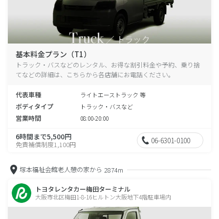
基本料金プラン（T1）
トラック・バスなどのレンタル、お得な割引料金や予約、乗り捨
てなどの詳細は、こちらから各店舗にお電話ください。
代表車種
ライトエーストラック 等
ボディタイプ
トラック・バスなど
営業時間
08:00-20:00
6時間まで5,500円
06-6301-0100
免責補償制度1,100円
塚本福祉会館老人憩の家から
2874m
トヨタレンタカー梅田ターミナル
大阪市北区梅田1-8-16ヒルトン大阪地下4階駐車場内