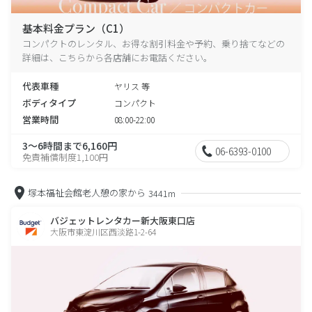
基本料金プラン（C1）
コンパクトのレンタル、お得な割引料金や予約、乗り捨てなどの
詳細は、こちらから各店舗にお電話ください。
代表車種
ヤリス 等
ボディタイプ
コンパクト
営業時間
08:00-22:00
3～6時間まで6,160円
06-6393-0100
免責補償制度1,100円
塚本福祉会館老人憩の家から
3441m
バジェットレンタカー新大阪東口店
大阪市東淀川区西淡路1-2-64