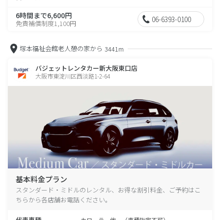
6時間まで6,600円
06-6393-0100
免責補償制度1,100円
塚本福祉会館老人憩の家から
3441m
バジェットレンタカー新大阪東口店
大阪市東淀川区西淡路1-2-64
基本料金プラン
スタンダード・ミドルのレンタル、お得な割引料金、ご予約はこ
ちらから各店舗お電話ください。
代表車種
カローラ 他 （車種指定不可）