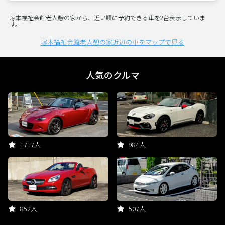
塚本福祉会館老人憩の家から、近い順に予約できる車を2台表示していま
す。
塚本福祉会館老人憩の家近辺の車をマップで見る
人気のクルマ
1717人
984人
852人
507人