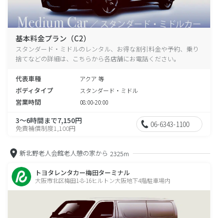
基本料金プラン（C2）
スタンダード・ミドルのレンタル、お得な割引料金や予約、乗り
捨てなどの詳細は、こちらから各店舗にお電話ください。
代表車種
アクア 等
ボディタイプ
スタンダード・ミドル
営業時間
08:00-20:00
3～6時間まで7,150円
06-6343-1100
免責補償制度1,100円
新北野老人会館老人憩の家から
2325m
トヨタレンタカー梅田ターミナル
大阪市北区梅田1-8-16ヒルトン大阪地下4階駐車場内