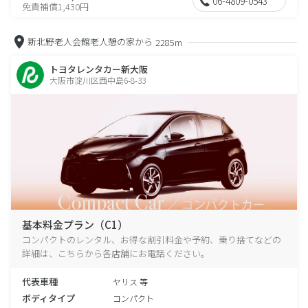
06-4809-0543
免責補償1,430円
新北野老人会館老人憩の家から
2285m
トヨタレンタカー新大阪
大阪市淀川区西中島6-8-33
基本料金プラン（C1）
コンパクトのレンタル、お得な割引料金や予約、乗り捨てなどの
詳細は、こちらから各店舗にお電話ください。
代表車種
ヤリス 等
ボディタイプ
コンパクト