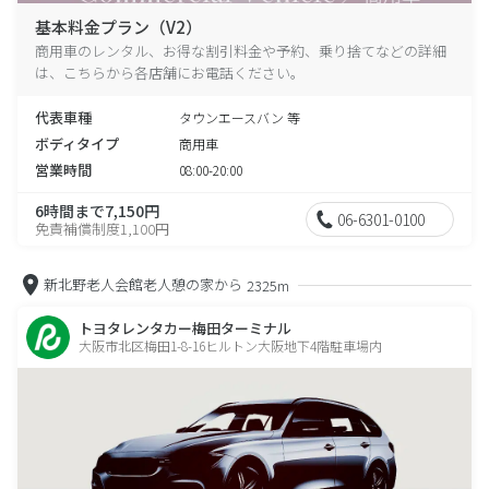
基本料金プラン（V2）
商用車のレンタル、お得な割引料金や予約、乗り捨てなどの詳細
は、こちらから各店舗にお電話ください。
代表車種
タウンエースバン 等
ボディタイプ
商用車
営業時間
08:00-20:00
6時間まで7,150円
06-6301-0100
免責補償制度1,100円
新北野老人会館老人憩の家から
2325m
トヨタレンタカー梅田ターミナル
大阪市北区梅田1-8-16ヒルトン大阪地下4階駐車場内