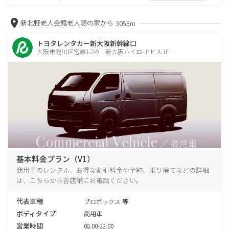
新北野老人会館老人憩の家から
3055m
トヨタレンタカー新大阪新幹線口
大阪市淀川区宮原1-2-9 新大阪ハイロ-ドビル1F
基本料金プラン（V1）
商用車のレンタル、お得な割引料金や予約、乗り捨てなどの詳細
は、こちらから各店舗にお電話ください。
代表車種
プロボックス 等
ボディタイプ
商用車
営業時間
08:00-22:00