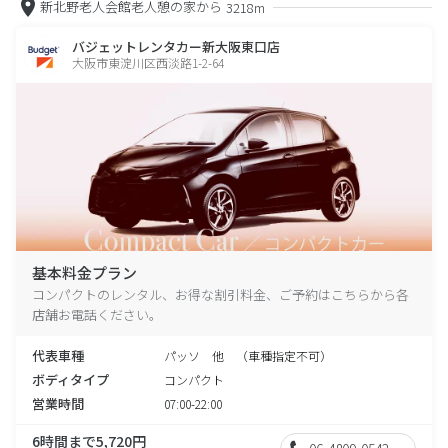
新北野老人会館老人憩の家から
3218m
バジェットレンタカー新大阪東口店
大阪市東淀川区西淡路1-2-64
基本料金プラン
コンパクトのレンタル、お得な割引料金、ご予約はこちらから各
店舗お電話ください。
代表車種
パッソ 他 （車種指定不可）
ボディタイプ
コンパクト
営業時間
07:00-22:00
6時間まで5,720円