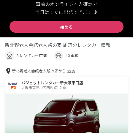
事前のオンライン本人確認で
当日はすぐに出発できます ♪
始める
新北野老人会館老人憩の家 周辺のレンタカー情報
8 レンタカー店舗
40 車種
新北野老人会館老人憩の家から
3218m
バジェットレンタカー新大阪東口店
大阪市東淀川区西淡路1-2-64