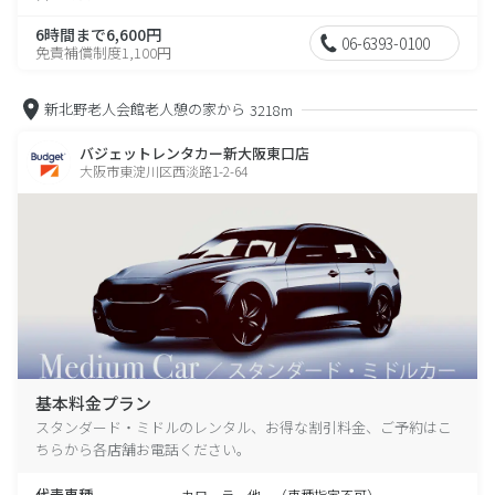
6時間まで6,600円
06-6393-0100
免責補償制度1,100円
新北野老人会館老人憩の家から
3218m
バジェットレンタカー新大阪東口店
大阪市東淀川区西淡路1-2-64
基本料金プラン
スタンダード・ミドルのレンタル、お得な割引料金、ご予約はこ
ちらから各店舗お電話ください。
代表車種
カローラ 他 （車種指定不可）