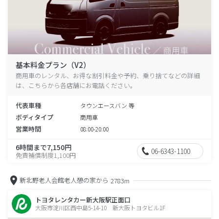
基本料金プラン（V2）
商用車のレンタル、お得な割引料金や予約、乗り捨てなどの詳細
は、こちらから各店舗にお電話ください。
代表車種
タウンエースバン 等
ボディタイプ
商用車
営業時間
08:00-20:00
6時間まで7,150円
06-6343-1100
免責補償制度1,100円
新北野老人会館老人憩の家から
2783m
トヨタレンタカー新大阪駅正面口
大阪市淀川区西中島5-14-10 新大阪トヨタビル1F