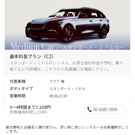
基本料金プラン（C2）
スタンダード・ミドルのレンタル、お得な割引料金や予約、乗り
捨てなどの詳細は、こちらから各店舗にお電話ください。
代表車種
アクア 等
ボディタイプ
スタンダード・ミドル
営業時間
08:00-22:00
3～6時間まで7,150円
06-6885-9999
免責補償制度1,100円
新北野老人会館老人憩の家から、安い順に安いレンタカーを40車種表示して
います。