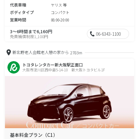
代表車種
ヤリス 等
ボディタイプ
コンパクト
営業時間
08:00-20:00
3～6時間まで6,160円
06-6343-1100
免責補償制度1,100円
新北野老人会館老人憩の家から
2783m
トヨタレンタカー新大阪駅正面口
大阪市淀川区西中島5-14-10 新大阪トヨタビル1F
基本料金プラン（C1）