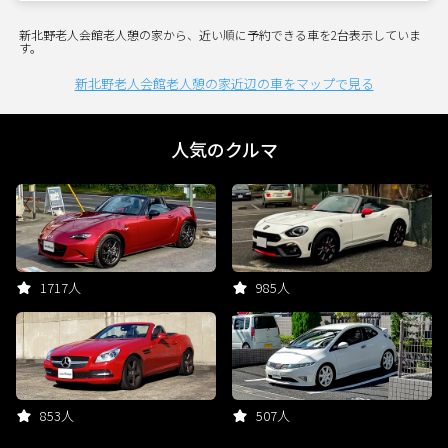
新北野老人会館老人憩の家から、近い順に予約できる車を2台表示していま
す。
新北野老人会館老人憩の家近辺の車をマップで見る
人気のクルマ
1717人
985人
853人
507人