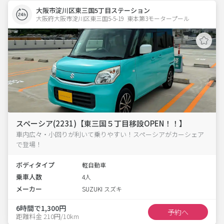
大阪市淀川区東三国5丁目ステーション
大阪府大阪市淀川区東三国5-5-19  東本第3モータープール
スペーシア(2231)【東三国５丁目移設OPEN！！】
車内広々・小回りが利いて乗りやすい！スペーシアがカーシェア
で登場！
ボディタイプ
軽自動車
乗車人数
4人
メーカー
SUZUKI スズキ
6時間で1,300円
予約へ
距離料金 210円/10km