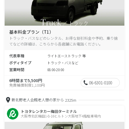
基本料金プラン（T1）
トラック・バスなどのレンタル、お得な割引料金や予約、乗り捨
てなどの詳細は、こちらから各店舗にお電話ください。
代表車種
ライトエーストラック 等
ボディタイプ
トラック・バスなど
営業時間
08:00-20:00
6時間まで5,500円
06-6301-0100
免責補償制度1,100円
新北野老人会館老人憩の家から
2325m
トヨタレンタカー梅田ターミナル
大阪市北区梅田1-8-16ヒルトン大阪地下4階駐車場内