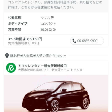
コンパクトのレンタル、お得な割引料金や予約、乗り捨てなどの
詳細は、こちらから各店舗にお電話ください。
代表車種
ヤリス 等
ボディタイプ
コンパクト
営業時間
08:00-22:00
3～6時間まで6,160円
06-6885-9999
免責補償制度1,100円
新北野老人会館老人憩の家から
3055m
トヨタレンタカー新大阪新幹線口
大阪市淀川区宮原1-2-9 新大阪ハイロ-ドビル1F