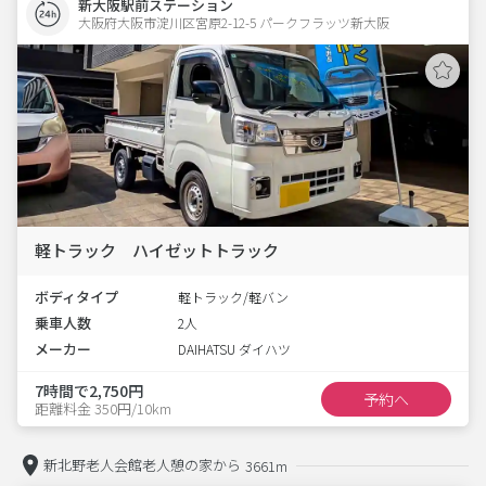
新大阪駅前ステーション
大阪府大阪市淀川区宮原2-12-5 パークフラッツ新大阪 
軽トラック ハイゼットトラック
ボディタイプ
軽トラック/軽バン
乗車人数
2人
メーカー
DAIHATSU ダイハツ
7時間で2,750円
予約へ
距離料金 350円/10km
新北野老人会館老人憩の家から
3661m