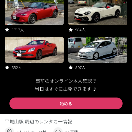
1717人
984人
852人
507人
事前のオンライン本人確認で
当日はすぐに出発できます ♪
始める
平城山駅 周辺のレンタカー情報
6 レンタカー店舗
27 車種