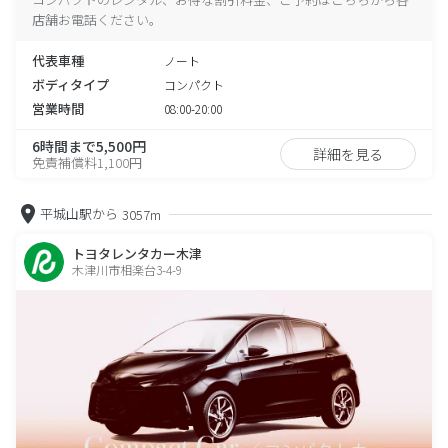
店舗お電話ください。
代表車種
ノート
ボディタイプ
コンパクト
営業時間
08:00-20:00
6時間まで5,500円
詳細を見る
免責補償料1,100円
平城山駅から
3057m
トヨタレンタカー木津
木津川市相楽台3-4-9