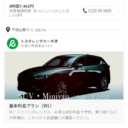
6時間7,463円
0120-00-5656
免責補償制度【K-0,C-1,C-2,M-2,S-2】
1,430円
平城山駅から
3057m
トヨタレンタカー木津
木津川市相楽台3-4-9
基本料金プラン（W1）
RV・ミニバンのレンタル、お得な割引料金や予約、乗り捨てなど
の詳細は、こちらから各店舗にお電話ください。