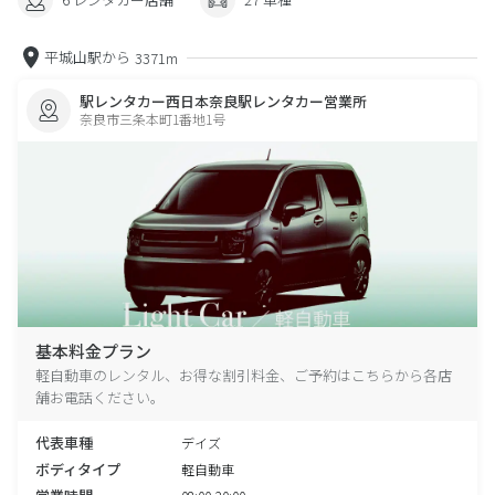
平城山駅から
3371m
駅レンタカー西日本奈良駅レンタカー営業所
奈良市三条本町1番地1号
基本料金プラン
軽自動車のレンタル、お得な割引料金、ご予約はこちらから各店
舗お電話ください。
代表車種
デイズ
ボディタイプ
軽自動車