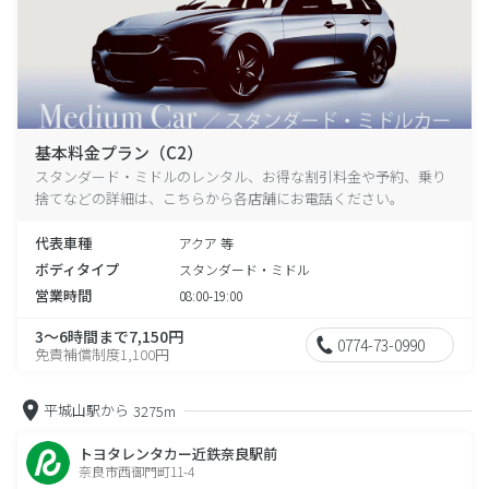
基本料金プラン（C2）
スタンダード・ミドルのレンタル、お得な割引料金や予約、乗り
捨てなどの詳細は、こちらから各店舗にお電話ください。
代表車種
アクア 等
ボディタイプ
スタンダード・ミドル
営業時間
08:00-19:00
3～6時間まで7,150円
0774-73-0990
免責補償制度1,100円
平城山駅から
3275m
トヨタレンタカー近鉄奈良駅前
奈良市西御門町11-4