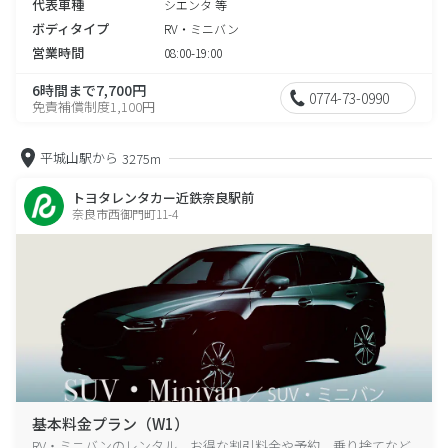
代表車種
シエンタ 等
ボディタイプ
RV・ミニバン
営業時間
08:00-19:00
6時間まで7,700円
0774-73-0990
免責補償制度1,100円
平城山駅から
3275m
トヨタレンタカー近鉄奈良駅前
奈良市西御門町11-4
基本料金プラン（W1）
RV・ミニバンのレンタル、お得な割引料金や予約、乗り捨てなど