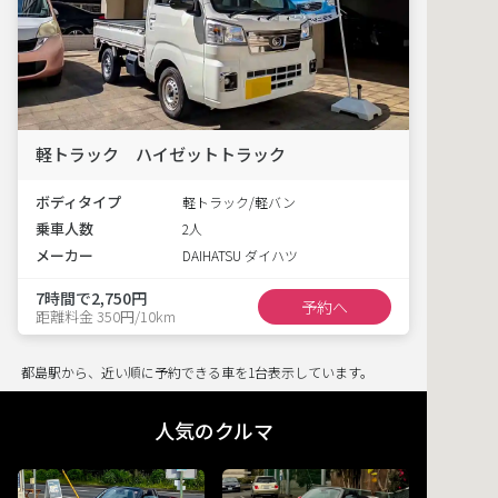
軽トラック ハイゼットトラック
ボディタイプ
軽トラック/軽バン
乗車人数
2人
メーカー
DAIHATSU ダイハツ
7時間で2,750円
予約へ
距離料金 350円/10km
都島駅から、近い順に予約できる車を1台表示しています。
人気のクルマ