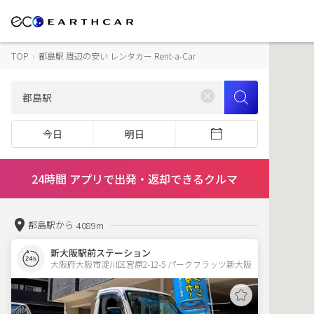
TOP
›
都島駅 周辺の安い レンタカー Rent-a-Car
今日
明日
24時間 アプリで出発・返却できるクルマ
都島駅から
4089m
新大阪駅前ステーション
大阪府大阪市淀川区宮原2-12-5 パークフラッツ新大阪 