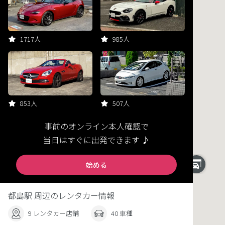
1717人
985人
853人
507人
事前のオンライン本人確認で
当日はすぐに出発できます ♪
始める
都島駅 周辺のレンタカー情報
9 レンタカー店舗
40 車種