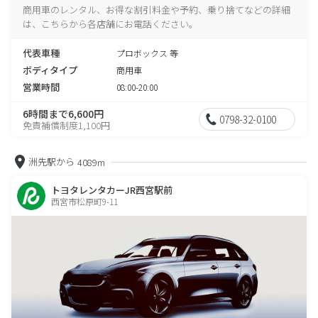
商用車のレンタル、お得な割引料金や予約、乗り捨てなどの詳細
は、こちらから各店舗にお電話ください。
代表車種
プロボックス 等
ボディタイプ
商用車
営業時間
08:00-20:00
6時間まで6,600円
0798-32-0100
免責補償制度1,100円
洲先駅から
4089m
トヨタレンタカーJR西宮駅前
西宮市松原町9-11