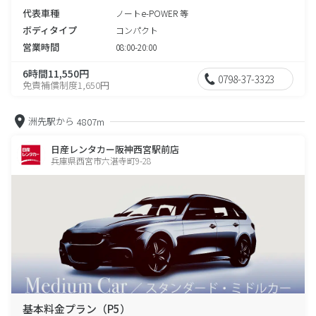
代表車種
ノートe-POWER 等
ボディタイプ
コンパクト
営業時間
08:00-20:00
6時間11,550円
0798-37-3323
免責補償制度1,650円
洲先駅から
4807m
日産レンタカー阪神西宮駅前店
兵庫県西宮市六湛寺町9-28
基本料金プラン（P5）