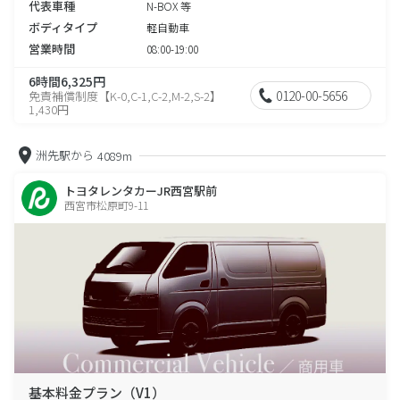
代表車種
N-BOX 等
ボディタイプ
軽自動車
営業時間
08:00-19:00
6時間6,325円
0120-00-5656
免責補償制度【K-0,C-1,C-2,M-2,S-2】
1,430円
洲先駅から
4089m
トヨタレンタカーJR西宮駅前
西宮市松原町9-11
基本料金プラン（V1）