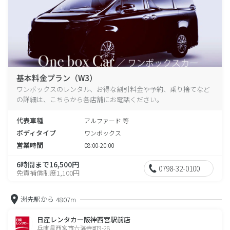
基本料金プラン（W3）
ワンボックスのレンタル、お得な割引料金や予約、乗り捨てなど
の詳細は、こちらから各店舗にお電話ください。
代表車種
アルファード 等
ボディタイプ
ワンボックス
営業時間
08:00-20:00
6時間まで16,500円
0798-32-0100
免責補償制度1,100円
洲先駅から
4807m
日産レンタカー阪神西宮駅前店
兵庫県西宮市六湛寺町9-28