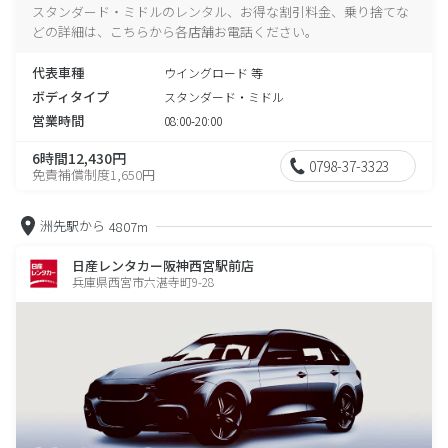
スタンダード・ミドルのレンタル、お得な割引料金、乗り捨てな
どの詳細は、こちらから各店舗お電話ください。
代表車種
ウイングロード 等
ボディタイプ
スタンダード・ミドル
営業時間
08:00-20:00
6時間12,430円
0798-37-3323
免責補償制度1,650円
洲先駅から
4807m
日産レンタカー阪神西宮駅前店
兵庫県西宮市六湛寺町9-28