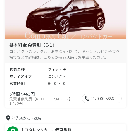
基本料金 免責別（C-1）
コンパクトのレンタル、お得な割引料金、キャンセル料金や乗り
捨てなどの詳細は、こちらから各店舗にお電話ください。
代表車種
フィット 等
ボディタイプ
コンパクト
営業時間
08:00-19:00
6時間7,463円
0120-00-5656
免責補償制度【K-0,C-1,C-2,M-2,S-2】
1,430円
洲先駅から
4089m
トヨタレンタカーJR西宮駅前