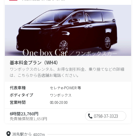
基本料金プラン（WH4）
ワンボックスのレンタル、お得な割引料金、乗り捨てなどの詳細
は、こちらから各店舗お電話ください。
代表車種
セレナe-POWER 等
ボディタイプ
ワンボックス
営業時間
08:00-20:00
6時間23,760円
0798-37-3323
免責補償制度1,650円
洲先駅から
4807m