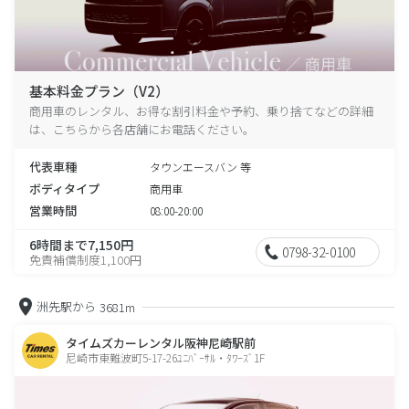
基本料金プラン（V2）
商用車のレンタル、お得な割引料金や予約、乗り捨てなどの詳細
は、こちらから各店舗にお電話ください。
代表車種
タウンエースバン 等
ボディタイプ
商用車
営業時間
08:00-20:00
6時間まで7,150円
0798-32-0100
免責補償制度1,100円
洲先駅から
3681m
タイムズカーレンタル阪神尼崎駅前
尼崎市東難波町5-17-26ﾕﾆﾊﾞｰｻﾙ・ﾀﾜｰｽﾞ1F