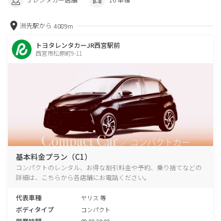
洲先駅から
4089m
トヨタレンタカーJR西宮駅前
西宮市松原町9-11
基本料金プラン（C1）
コンパクトのレンタル、お得な割引料金や予約、乗り捨てなどの
詳細は、こちらから各店舗にお電話ください。
代表車種
ヤリス 等
ボディタイプ
コンパクト