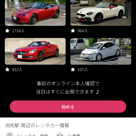
1716人
984人
852人
507人
事前のオンライン本人確認で
当日はすぐに出発できます ♪
始める
洲先駅 周辺のレンタカー情報
3 レンタカー店舗
16 車種