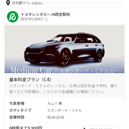
洲先駅から
4089m
トヨタレンタカーJR西宮駅前
西宮市松原町9-11
基本料金プラン（C4）
スタンダード・ミドルのレンタル、お得な割引料金や予約、乗り
捨てなどの詳細は、こちらから各店舗にお電話ください。
代表車種
カムリ 等
ボディタイプ
スタンダード・ミドル
営業時間
08:00-20:00
6時間まで9,900円