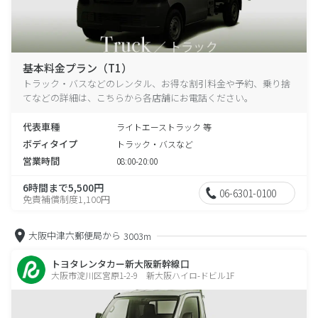
基本料金プラン（T1）
トラック・バスなどのレンタル、お得な割引料金や予約、乗り捨
てなどの詳細は、こちらから各店舗にお電話ください。
代表車種
ライトエーストラック 等
ボディタイプ
トラック・バスなど
営業時間
08:00-20:00
6時間まで5,500円
06-6301-0100
免責補償制度1,100円
大阪中津六郵便局から
3003m
トヨタレンタカー新大阪新幹線口
大阪市淀川区宮原1-2-9 新大阪ハイロ-ドビル1F