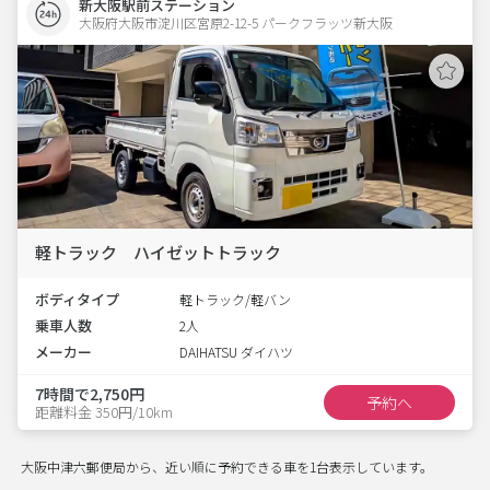
新大阪駅前ステーション
大阪府大阪市淀川区宮原2-12-5 パークフラッツ新大阪 
軽トラック ハイゼットトラック
ボディタイプ
軽トラック/軽バン
乗車人数
2人
メーカー
DAIHATSU ダイハツ
7時間で2,750円
予約へ
距離料金 350円/10km
大阪中津六郵便局から、近い順に予約できる車を1台表示しています。