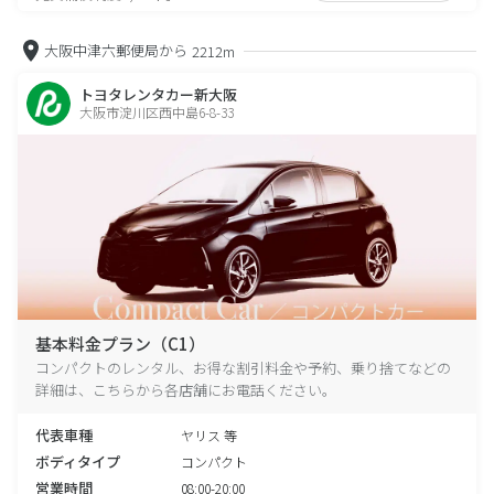
大阪中津六郵便局から
2212m
トヨタレンタカー新大阪
大阪市淀川区西中島6-8-33
基本料金プラン（C1）
コンパクトのレンタル、お得な割引料金や予約、乗り捨てなどの
詳細は、こちらから各店舗にお電話ください。
代表車種
ヤリス 等
ボディタイプ
コンパクト
営業時間
08:00-20:00