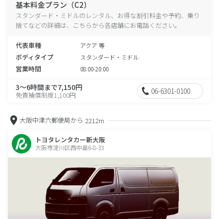
基本料金プラン（C2）
スタンダード・ミドルのレンタル、お得な割引料金や予約、乗り
捨てなどの詳細は、こちらから各店舗にお電話ください。
代表車種
アクア 等
ボディタイプ
スタンダード・ミドル
営業時間
08:00-20:00
3～6時間まで7,150円
06-6301-0100
免責補償制度1,100円
大阪中津六郵便局から
2212m
トヨタレンタカー新大阪
大阪市淀川区西中島6-8-33