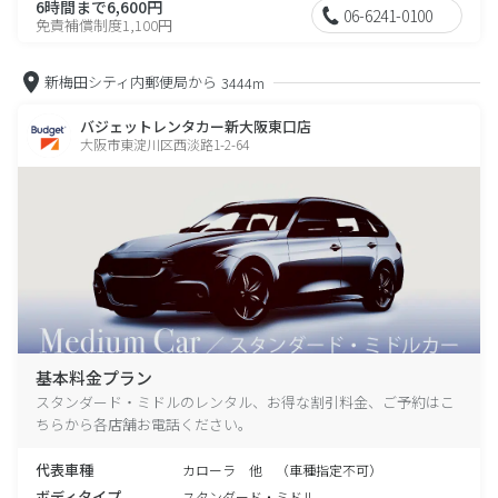
6時間まで6,600円
06-6241-0100
免責補償制度1,100円
新梅田シティ内郵便局から
3444m
バジェットレンタカー新大阪東口店
大阪市東淀川区西淡路1-2-64
基本料金プラン
スタンダード・ミドルのレンタル、お得な割引料金、ご予約はこ
ちらから各店舗お電話ください。
代表車種
カローラ 他 （車種指定不可）
ボディタイプ
スタンダード・ミドル