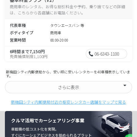
商用車のレンタル、お得な割引料金や予約、乗り捨てなどの詳細
は、こちらから各店舗にお電話ください。
代表車種
タウンエースバン 等
ボディタイプ
商用車
営業時間
08:00-20:00
6時間まで7,150円
06-6343-1100
免責補償制度1,100円
新梅田シティ内郵便局から、安い順に安いレンタカーを40車種表示していま
す。
さらに表示
新梅田シティ内郵便局付近の格安レンタカー店舗をマップで見る
クルマ活用でカーシェアリング事業
車載機の低コスト化を実現。
すぐにカーシェアビジネスを始められるプラット