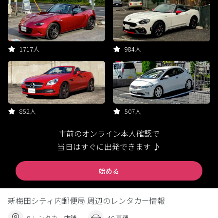
1717人
984人
852人
507人
事前のオンライン本人確認で
当日はすぐに出発できます ♪
始める
新梅田シティ内郵便局 周辺のレンタカー情報
9 レンタカー店舗
40 車種