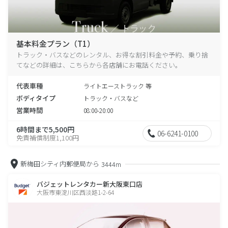
基本料金プラン（T1）
トラック・バスなどのレンタル、お得な割引料金や予約、乗り捨
てなどの詳細は、こちらから各店舗にお電話ください。
代表車種
ライトエーストラック 等
ボディタイプ
トラック・バスなど
営業時間
08:00-20:00
6時間まで5,500円
06-6241-0100
免責補償制度1,100円
新梅田シティ内郵便局から
3444m
バジェットレンタカー新大阪東口店
大阪市東淀川区西淡路1-2-64