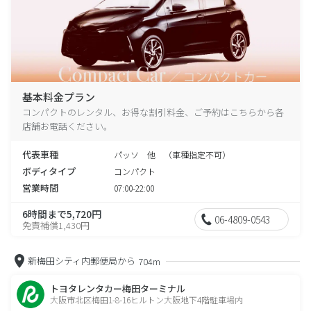
基本料金プラン
コンパクトのレンタル、お得な割引料金、ご予約はこちらから各
店舗お電話ください。
代表車種
パッソ 他 （車種指定不可）
ボディタイプ
コンパクト
営業時間
07:00-22:00
6時間まで5,720円
06-4809-0543
免責補償1,430円
新梅田シティ内郵便局から
704m
トヨタレンタカー梅田ターミナル
大阪市北区梅田1-8-16ヒルトン大阪地下4階駐車場内