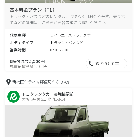
基本料金プラン（T1）
トラック・バスなどのレンタル、お得な割引料金や予約、乗り捨
てなどの詳細は、こちらから各店舗にお電話ください。
代表車種
ライトエーストラック 等
ボディタイプ
トラック・バスなど
営業時間
08:00-22:00
6時間まで5,500円
06-6393-0100
免責補償制度1,100円
新梅田シティ内郵便局から
3708m
トヨタレンタカー長堀橋駅前
大阪市中央区島之内1-8-14