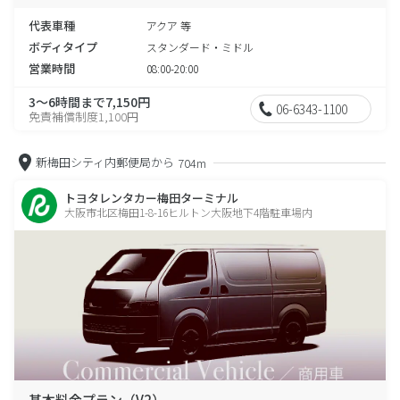
代表車種
アクア 等
ボディタイプ
スタンダード・ミドル
営業時間
08:00-20:00
3～6時間まで7,150円
06-6343-1100
免責補償制度1,100円
新梅田シティ内郵便局から
704m
トヨタレンタカー梅田ターミナル
大阪市北区梅田1-8-16ヒルトン大阪地下4階駐車場内
基本料金プラン（V2）