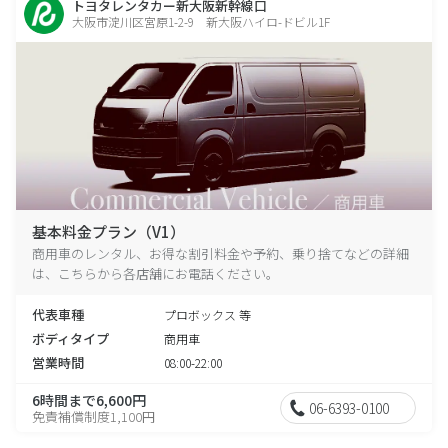
トヨタレンタカー新大阪新幹線口
大阪市淀川区宮原1-2-9 新大阪ハイロ-ドビル1F
基本料金プラン（V1）
商用車のレンタル、お得な割引料金や予約、乗り捨てなどの詳細
は、こちらから各店舗にお電話ください。
代表車種
プロボックス 等
ボディタイプ
商用車
営業時間
08:00-22:00
6時間まで6,600円
06-6393-0100
免責補償制度1,100円