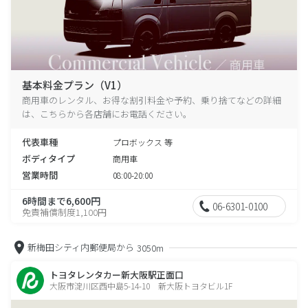
基本料金プラン（V1）
商用車のレンタル、お得な割引料金や予約、乗り捨てなどの詳細
は、こちらから各店舗にお電話ください。
代表車種
プロボックス 等
ボディタイプ
商用車
営業時間
08:00-20:00
6時間まで6,600円
06-6301-0100
免責補償制度1,100円
新梅田シティ内郵便局から
3050m
トヨタレンタカー新大阪駅正面口
大阪市淀川区西中島5-14-10 新大阪トヨタビル1F