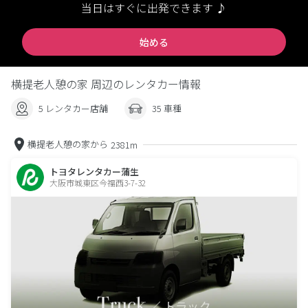
当日はすぐに出発できます ♪
始める
横提老人憩の家 周辺のレンタカー情報
5 レンタカー店舗
35 車種
横提老人憩の家から
2381m
トヨタレンタカー蒲生
大阪市城東区今福西3-7-32