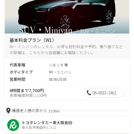
基本料金プラン（W1）
RV・ミニバンのレンタル、お得な割引料金や予約、乗り捨てなど
の詳細は、こちらから各店舗にお電話ください。
代表車種
シエンタ 等
ボディタイプ
RV・ミニバン
営業時間
08:00-20:00
6時間まで7,700円
06-6933-1461
免責補償制度1,100円
横提老人憩の家から
3106m
トヨタレンタカー東大阪長田
東大阪市長田中1-3-12