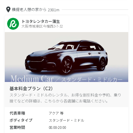
横提老人憩の家から
2381m
トヨタレンタカー蒲生
大阪市城東区今福西3-7-32
基本料金プラン（C2）
スタンダード・ミドルのレンタル、お得な割引料金や予約、乗り
捨てなどの詳細は、こちらから各店舗にお電話ください。
代表車種
アクア 等
ボディタイプ
スタンダード・ミドル
営業時間
08:00-20:00