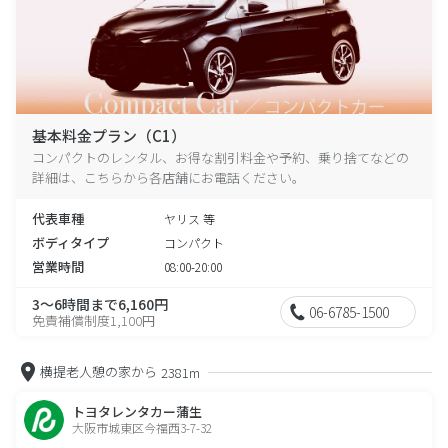
基本料金プラン（C1）
コンパクトのレンタル、お得な割引料金や予約、乗り捨てなどの
詳細は、こちらから各店舗にお電話ください。
代表車種
ヤリス 等
ボディタイプ
コンパクト
営業時間
08:00-20:00
3～6時間まで6,160円
06-6785-1500
免責補償制度1,100円
横提老人憩の家から
2381m
トヨタレンタカー蒲生
大阪市城東区今福西3-7-32