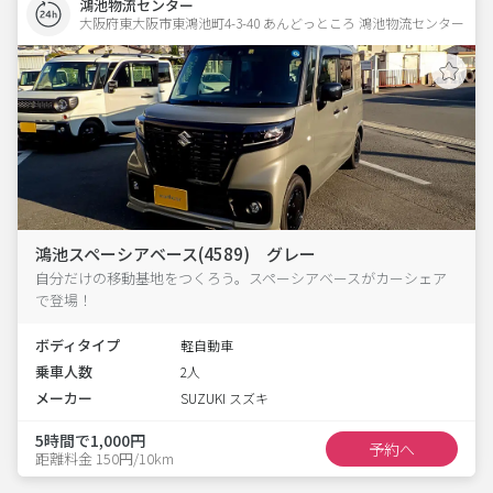
鴻池物流センター
大阪府東大阪市東鴻池町4-3-40 あんどっところ 鴻池物流センター
鴻池スペーシアベース(4589) グレー
自分だけの移動基地をつくろう。スペーシアベースがカーシェア
で登場！
ボディタイプ
軽自動車
乗車人数
2人
メーカー
SUZUKI スズキ
5時間で1,000円
予約へ
距離料金 150円/10km