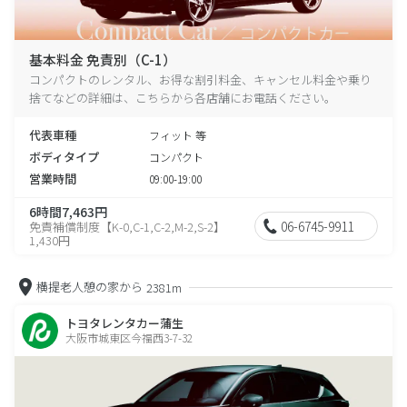
基本料金 免責別（C-1）
コンパクトのレンタル、お得な割引料金、キャンセル料金や乗り
捨てなどの詳細は、こちらから各店舗にお電話ください。
代表車種
フィット 等
ボディタイプ
コンパクト
営業時間
09:00-19:00
6時間7,463円
06-6745-9911
免責補償制度【K-0,C-1,C-2,M-2,S-2】
1,430円
横提老人憩の家から
2381m
トヨタレンタカー蒲生
大阪市城東区今福西3-7-32