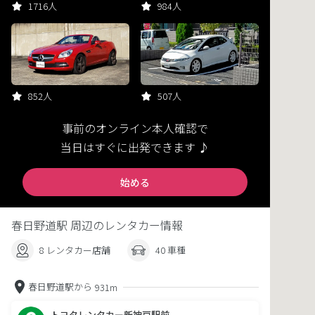
1716人
984人
852人
507人
事前のオンライン本人確認で
当日はすぐに出発できます ♪
始める
春日野道駅 周辺のレンタカー情報
8 レンタカー店舗
40 車種
春日野道駅から
931m
トヨタレンタカー新神戸駅前