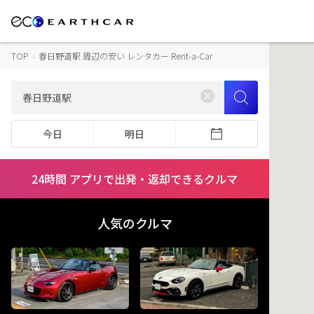
TOP
›
春日野道駅 周辺の安い レンタカー Rent-a-Car
今日
明日
24時間 アプリで出発・返却できるクルマ
人気のクルマ