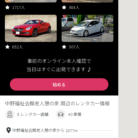
1717人
984人
852人
507人
事前のオンライン本人確認で
当日はすぐに出発できます ♪
始める
中野福祉会館老人憩の家 周辺のレンタカー情報
8 レンタカー店舗
40 車種
中野福祉会館老人憩の家から
1877m