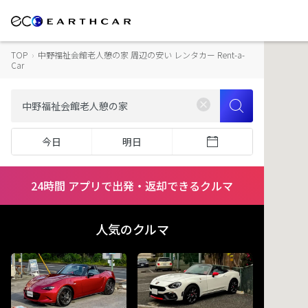
TOP
›
中野福祉会館老人憩の家 周辺の安い レンタカー Rent-a-
Car
今日
明日
24時間 アプリで出発・返却できるクルマ
人気のクルマ