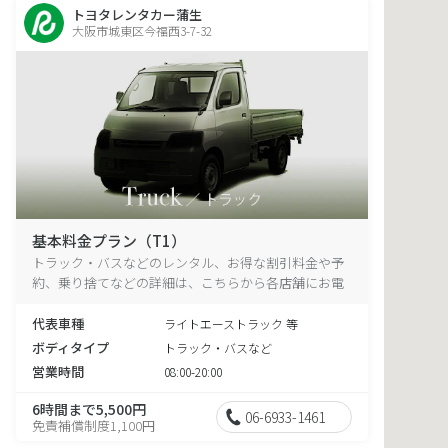
トヨタレンタカー蒲生
大阪市城東区今福西3-7-32
基本料金プラン（T1）
トラック・バスなどのレンタル、お得な割引料金や予
約、乗り捨てなどの詳細は、こちらから各店舗にお電
話ください。
代表車種
ライトエーストラック 等
ボディタイプ
トラック・バスなど
営業時間
08:00-20:00
6時間まで5,500円
06-6933-1461
免責補償制度1,100円