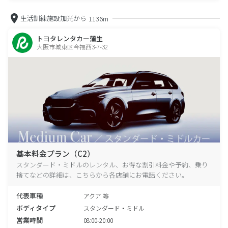
生活訓練施設加光から
1136m
トヨタレンタカー蒲生
大阪市城東区今福西3-7-32
基本料金プラン（C2）
スタンダード・ミドルのレンタル、お得な割引料金や予約、乗り
捨てなどの詳細は、こちらから各店舗にお電話ください。
代表車種
アクア 等
ボディタイプ
スタンダード・ミドル
営業時間
08:00-20:00