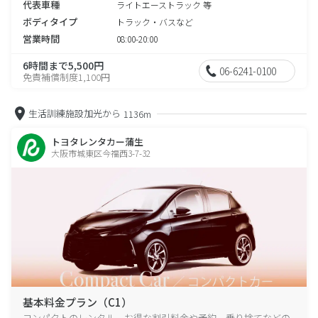
代表車種
ライトエーストラック 等
ボディタイプ
トラック・バスなど
営業時間
08:00-20:00
6時間まで5,500円
06-6241-0100
免責補償制度1,100円
生活訓練施設加光から
1136m
トヨタレンタカー蒲生
大阪市城東区今福西3-7-32
基本料金プラン（C1）
コンパクトのレンタル、お得な割引料金や予約、乗り捨てなどの