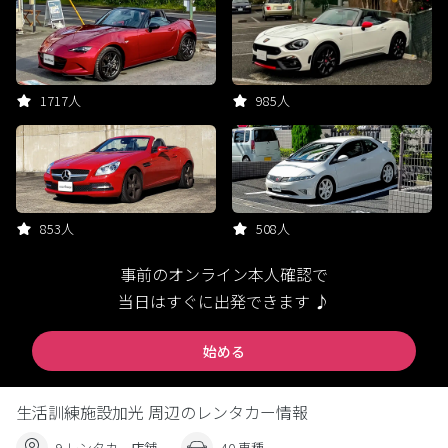
1717人
985人
853人
508人
事前のオンライン本人確認で
当日はすぐに出発できます ♪
始める
生活訓練施設加光 周辺のレンタカー情報
9 レンタカー店舗
40 車種