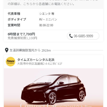
の詳細は、こちらから各店舗にお電話ください。
代表車種
シエンタ 等
ボディタイプ
RV・ミニバン
営業時間
08:00-22:00
6時間まで7,700円
06-6885-9999
免責補償制度1,100円
生活訓練施設加光から
2919m
タイムズカーレンタル北浜
大阪市中央区高麗橋2-4-4公洋ﾋﾞﾙ1F