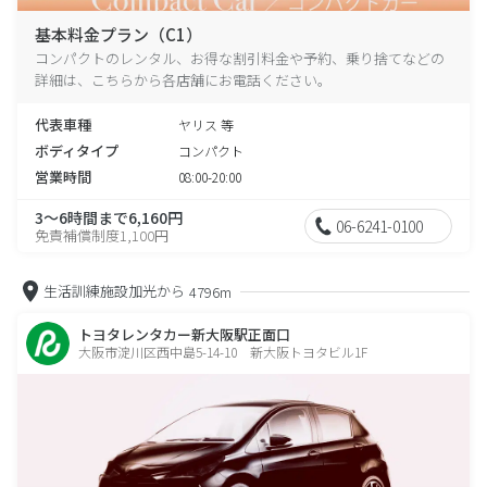
基本料金プラン（C1）
コンパクトのレンタル、お得な割引料金や予約、乗り捨てなどの
詳細は、こちらから各店舗にお電話ください。
代表車種
ヤリス 等
ボディタイプ
コンパクト
営業時間
08:00-20:00
3～6時間まで6,160円
06-6241-0100
免責補償制度1,100円
生活訓練施設加光から
4796m
トヨタレンタカー新大阪駅正面口
大阪市淀川区西中島5-14-10 新大阪トヨタビル1F