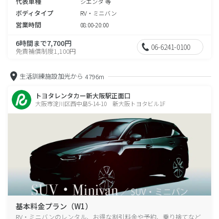
代表車種
シエンタ 等
ボディタイプ
RV・ミニバン
営業時間
08:00-20:00
6時間まで7,700円
06-6241-0100
免責補償制度1,100円
生活訓練施設加光から
4796m
トヨタレンタカー新大阪駅正面口
大阪市淀川区西中島5-14-10 新大阪トヨタビル1F
基本料金プラン（W1）
RV・ミニバンのレンタル、お得な割引料金や予約、乗り捨てなど