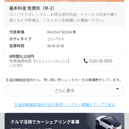
基本料金 免責別（M-2）
コンパクトのレンタル、お得な割引料金、キャンセル料金や乗り
捨てなどの詳細は、こちらから各店舗にお電話ください。
代表車種
MAZDA3 SEDAN 等
ボディタイプ
コンパクト
営業時間
08:00-19:00
6時間9,108円
0120-00-5656
免責補償制度【K-0,C-1,C-2,M-2,S-2】
1,430円
生活訓練施設加光から、安い順に安いレンタカーを40車種表示しています。
さらに表示
生活訓練施設加光付近の格安レンタカー店舗をマップで見る
クルマ活用でカーシェアリング事業