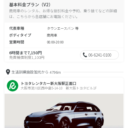
基本料金プラン（V2）
商用車のレンタル、お得な割引料金や予約、乗り捨てなどの詳細
は、こちらから各店舗にお電話ください。
代表車種
タウンエースバン 等
ボディタイプ
商用車
営業時間
08:00-20:00
6時間まで7,150円
06-6241-0100
免責補償制度1,100円
生活訓練施設加光から
4796m
トヨタレンタカー新大阪駅正面口
大阪市淀川区西中島5-14-10 新大阪トヨタビル1F