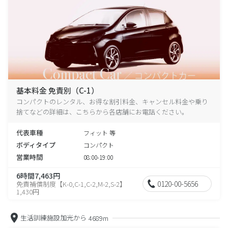
基本料金 免責別（C-1）
コンパクトのレンタル、お得な割引料金、キャンセル料金や乗り
捨てなどの詳細は、こちらから各店舗にお電話ください。
代表車種
フィット 等
ボディタイプ
コンパクト
営業時間
08:00-19:00
6時間7,463円
0120-00-5656
免責補償制度【K-0,C-1,C-2,M-2,S-2】
1,430円
生活訓練施設加光から
4689m