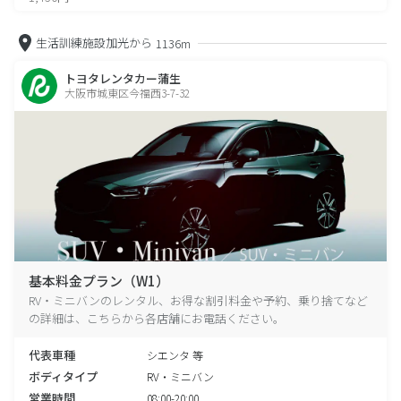
生活訓練施設加光から
1136m
トヨタレンタカー蒲生
大阪市城東区今福西3-7-32
基本料金プラン（W1）
RV・ミニバンのレンタル、お得な割引料金や予約、乗り捨てなど
の詳細は、こちらから各店舗にお電話ください。
代表車種
シエンタ 等
ボディタイプ
RV・ミニバン
営業時間
08:00-20:00