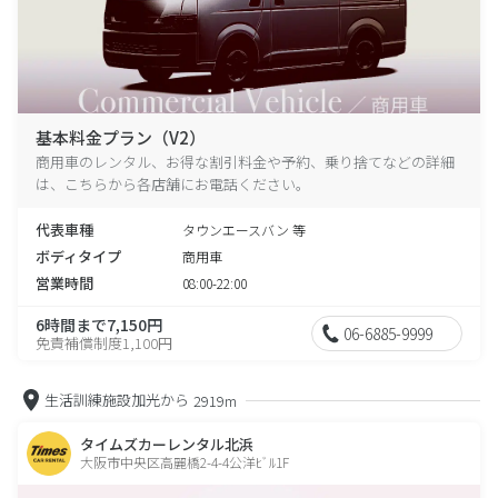
基本料金プラン（V2）
商用車のレンタル、お得な割引料金や予約、乗り捨てなどの詳細
は、こちらから各店舗にお電話ください。
代表車種
タウンエースバン 等
ボディタイプ
商用車
営業時間
08:00-22:00
6時間まで7,150円
06-6885-9999
免責補償制度1,100円
生活訓練施設加光から
2919m
タイムズカーレンタル北浜
大阪市中央区高麗橋2-4-4公洋ﾋﾞﾙ1F