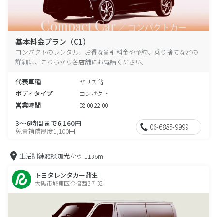
基本料金プラン（C1）
コンパクトのレンタル、お得な割引料金や予約、乗り捨てなどの
詳細は、こちらから各店舗にお電話ください。
代表車種
ヤリス 等
ボディタイプ
コンパクト
営業時間
08:00-22:00
3～6時間まで6,160円
06-6885-9999
免責補償制度1,100円
生活訓練施設加光から
1136m
トヨタレンタカー蒲生
大阪市城東区今福西3-7-32