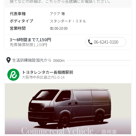
捨てなどの詳細は、こちらから各店舗にお電話ください。
代表車種
アクア 等
ボディタイプ
スタンダード・ミドル
営業時間
08:00-20:00
3～6時間まで7,150円
06-6241-0100
免責補償制度1,100円
生活訓練施設加光から
3660m
トヨタレンタカー長堀橋駅前
大阪市中央区島之内1-8-14