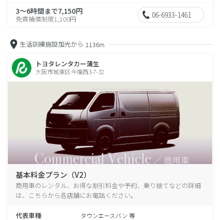
3～6時間まで7,150円
06-6933-1461
免責補償制度1,100円
生活訓練施設加光から
1136m
トヨタレンタカー蒲生
大阪市城東区今福西3-7-32
基本料金プラン（V2）
商用車のレンタル、お得な割引料金や予約、乗り捨てなどの詳細
は、こちらから各店舗にお電話ください。
代表車種
タウンエースバン 等