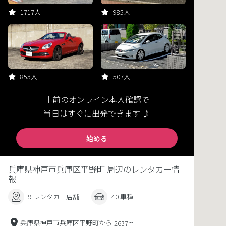
1717人
985人
853人
507人
事前のオンライン本人確認で
当日はすぐに出発できます ♪
始める
兵庫県神戸市兵庫区平野町 周辺のレンタカー情
報
9 レンタカー店舗
40 車種
兵庫県神戸市兵庫区平野町から
2637m