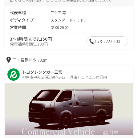
代表車種
アクア 等
ボディタイプ
スタンダード・ミドル
営業時間
08:00-20:00
3～6時間まで7,150円
078-222-0100
免責補償制度1,100円
三ノ宮駅から
732m
トヨタレンタカー三宮
神戸市中央区磯辺通4-2-12 兵庫トヨタビル東側内