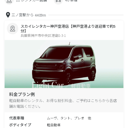
三ノ宮駅から
4409m
スカイレンタカー神戸空港店【神戸空港より送迎車で約5
分】
兵庫県神戸市中央区港島8-3-1
料金プラン例
軽自動車のレンタル、お得な割引料金、ご予約はこちらから各店
舗お電話ください。
代表車種
ムーヴ、タント、プレオ 他
ボディタイプ
軽自動車