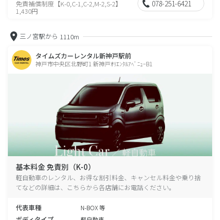
078-251-6421
免責補償制度【K-0,C-1,C-2,M-2,S-2】
1,430円
三ノ宮駅から
1110m
タイムズカーレンタル新神戸駅前
神戸市中央区北野町1 新神戸ｵﾘｴﾝﾀﾙｱﾍﾞﾆｭｰB1
基本料金 免責別（K-0）
軽自動車のレンタル、お得な割引料金、キャンセル料金や乗り捨
てなどの詳細は、こちらから各店舗にお電話ください。
代表車種
N-BOX 等
ボディタイプ
軽自動車