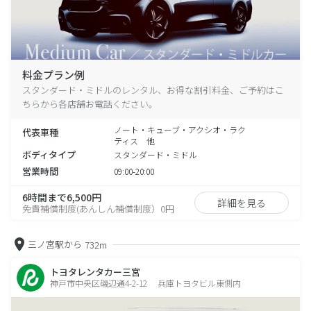
料金プラン例
スタンダード・ミドルのレンタル、お得な割引料金、ご予約はこ
ちらから各店舗お電話ください。
ノート・キューブ・アクシオ・ラク
代表車種
ティス 他
ボディタイプ
スタンダード・ミドル
営業時間
09:00-20:00
6時間まで6,500円
詳細を見る
免責補償制度(あんしん補償制度）0円
三ノ宮駅から
732m
トヨタレンタカー三宮
神戸市中央区磯辺通4-2-12 兵庫トヨタビル東側内