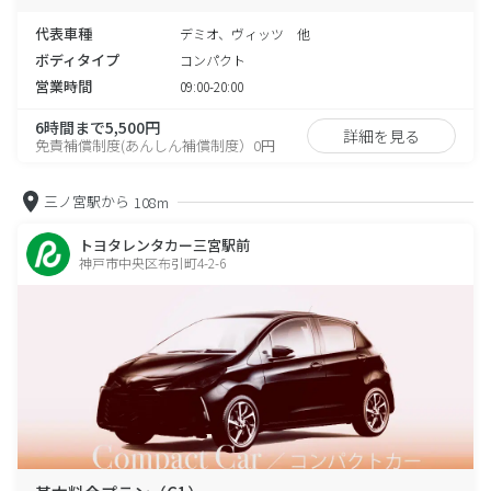
代表車種
デミオ、ヴィッツ 他
ボディタイプ
コンパクト
営業時間
09:00-20:00
6時間まで5,500円
詳細を見る
免責補償制度(あんしん補償制度）0円
三ノ宮駅から
108m
トヨタレンタカー三宮駅前
神戸市中央区布引町4-2-6