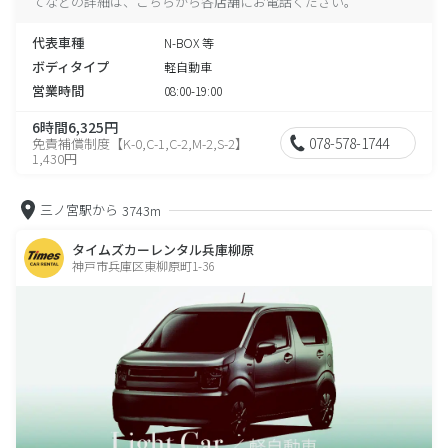
てなどの詳細は、こちらから各店舗にお電話ください。
代表車種
N-BOX 等
ボディタイプ
軽自動車
営業時間
08:00-19:00
6時間6,325円
078-578-1744
免責補償制度【K-0,C-1,C-2,M-2,S-2】
1,430円
三ノ宮駅から
3743m
タイムズカーレンタル兵庫柳原
神戸市兵庫区東柳原町1-36