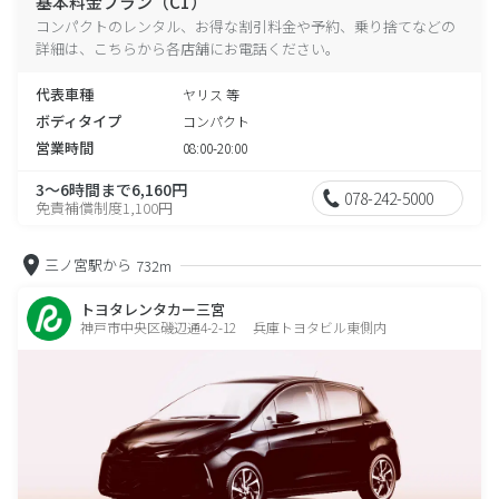
基本料金プラン（C1）
コンパクトのレンタル、お得な割引料金や予約、乗り捨てなどの
詳細は、こちらから各店舗にお電話ください。
代表車種
ヤリス 等
ボディタイプ
コンパクト
営業時間
08:00-20:00
3～6時間まで6,160円
078-242-5000
免責補償制度1,100円
三ノ宮駅から
732m
トヨタレンタカー三宮
神戸市中央区磯辺通4-2-12 兵庫トヨタビル東側内