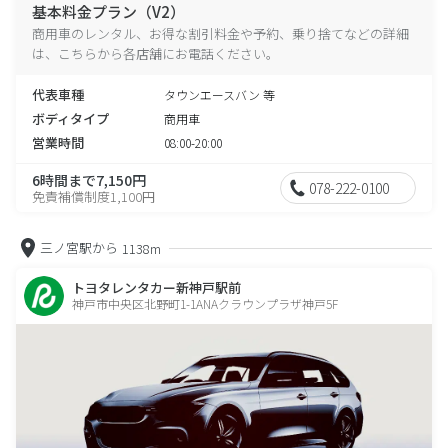
基本料金プラン（V2）
商用車のレンタル、お得な割引料金や予約、乗り捨てなどの詳細
は、こちらから各店舗にお電話ください。
代表車種
タウンエースバン 等
ボディタイプ
商用車
営業時間
08:00-20:00
6時間まで7,150円
078-222-0100
免責補償制度1,100円
三ノ宮駅から
1138m
トヨタレンタカー新神戸駅前
神戸市中央区北野町1-1ANAクラウンプラザ神戸5F