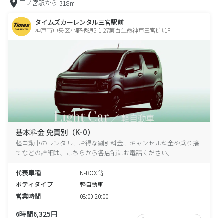
三ノ宮駅から
318m
タイムズカーレンタル三宮駅前
神戸市中央区小野柄通5-1-27第百生命神戸三宮ﾋﾞﾙ1F
基本料金 免責別（K-0）
軽自動車のレンタル、お得な割引料金、キャンセル料金や乗り捨
てなどの詳細は、こちらから各店舗にお電話ください。
代表車種
N-BOX 等
ボディタイプ
軽自動車
営業時間
08:00-20:00
6時間6,325円