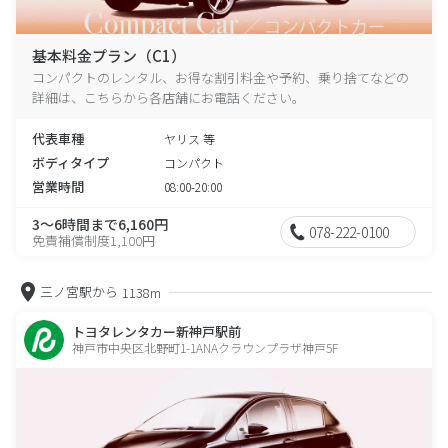
基本料金プラン（C1）
コンパクトのレンタル、お得な割引料金や予約、乗り捨てなどの
詳細は、こちらから各店舗にお電話ください。
代表車種
ヤリス 等
ボディタイプ
コンパクト
営業時間
08:00-20:00
3～6時間まで6,160円
078-222-0100
免責補償制度1,100円
三ノ宮駅から
1138m
トヨタレンタカー新神戸駅前
神戸市中央区北野町1-1ANAクラウンプラザ神戸5F