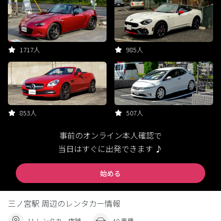
1717人
985人
853人
507人
事前のオンライン本人確認で
当日はすぐに出発できます ♪
始める
三ノ宮駅 周辺のレンタカー情報
11 レンタカー店舗
40 車種