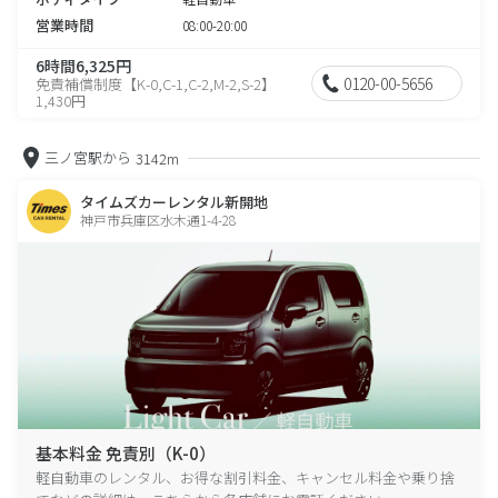
営業時間
08:00-20:00
6時間6,325円
0120-00-5656
免責補償制度【K-0,C-1,C-2,M-2,S-2】
1,430円
三ノ宮駅から
3142m
タイムズカーレンタル新開地
神戸市兵庫区水木通1-4-28
基本料金 免責別（K-0）
軽自動車のレンタル、お得な割引料金、キャンセル料金や乗り捨