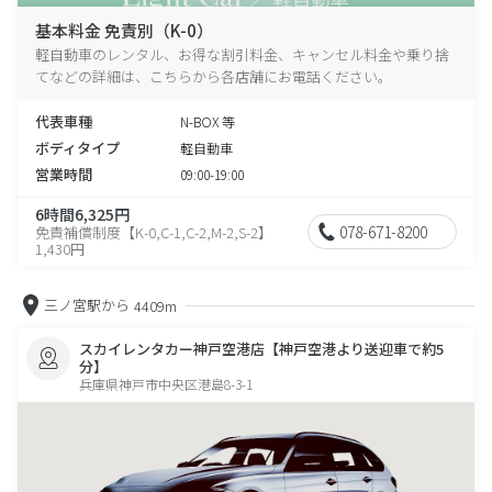
基本料金 免責別（K-0）
軽自動車のレンタル、お得な割引料金、キャンセル料金や乗り捨
てなどの詳細は、こちらから各店舗にお電話ください。
代表車種
N-BOX 等
ボディタイプ
軽自動車
営業時間
09:00-19:00
6時間6,325円
078-671-8200
免責補償制度【K-0,C-1,C-2,M-2,S-2】
1,430円
三ノ宮駅から
4409m
スカイレンタカー神戸空港店【神戸空港より送迎車で約5
分】
兵庫県神戸市中央区港島8-3-1