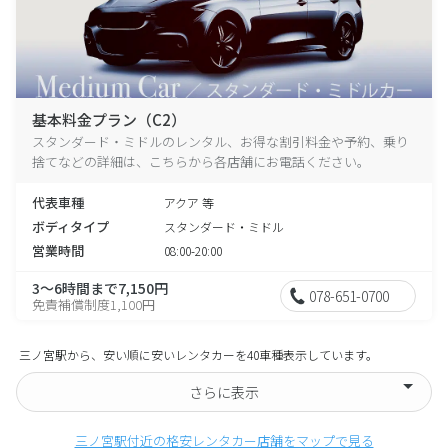
基本料金プラン（C2）
スタンダード・ミドルのレンタル、お得な割引料金や予約、乗り
捨てなどの詳細は、こちらから各店舗にお電話ください。
代表車種
アクア 等
ボディタイプ
スタンダード・ミドル
営業時間
08:00-20:00
3～6時間まで7,150円
078-651-0700
免責補償制度1,100円
三ノ宮駅から、安い順に安いレンタカーを40車種表示しています。
さらに表示
三ノ宮駅付近の格安レンタカー店舗をマップで見る