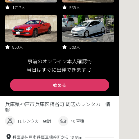
1717人
985人
853人
508人
事前のオンライン本人確認で
当日はすぐに出発できます ♪
始める
兵庫県神戸市兵庫区楠谷町 周辺のレンタカー情
報
11 レンタカー店舗
40 車種
兵庫県神戸市兵庫区楠谷町から
1865m