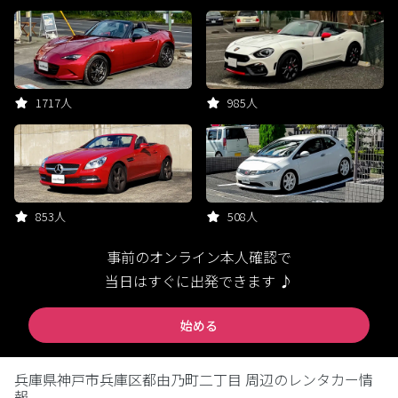
1717人
985人
853人
508人
事前のオンライン本人確認で
当日はすぐに出発できます ♪
始める
兵庫県神戸市兵庫区都由乃町二丁目 周辺のレンタカー情
報