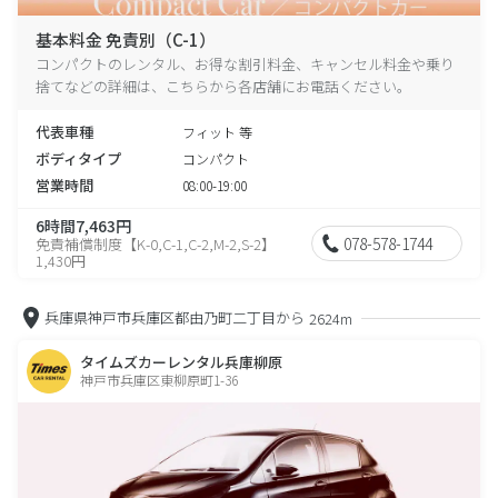
基本料金 免責別（C-1）
コンパクトのレンタル、お得な割引料金、キャンセル料金や乗り
捨てなどの詳細は、こちらから各店舗にお電話ください。
代表車種
フィット 等
ボディタイプ
コンパクト
営業時間
08:00-19:00
6時間7,463円
078-578-1744
免責補償制度【K-0,C-1,C-2,M-2,S-2】
1,430円
兵庫県神戸市兵庫区都由乃町二丁目から
2624m
タイムズカーレンタル兵庫柳原
神戸市兵庫区東柳原町1-36