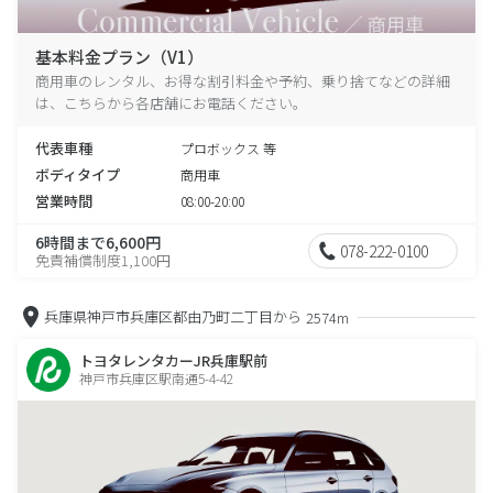
基本料金プラン（V1）
商用車のレンタル、お得な割引料金や予約、乗り捨てなどの詳細
は、こちらから各店舗にお電話ください。
代表車種
プロボックス 等
ボディタイプ
商用車
営業時間
08:00-20:00
6時間まで6,600円
078-222-0100
免責補償制度1,100円
兵庫県神戸市兵庫区都由乃町二丁目から
2574m
トヨタレンタカーJR兵庫駅前
神戸市兵庫区駅南通5-4-42