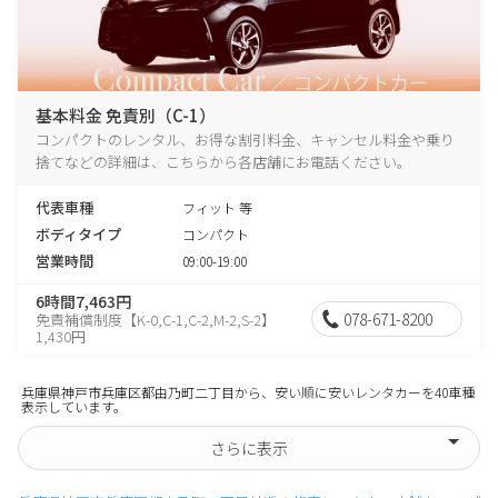
基本料金 免責別（C-1）
コンパクトのレンタル、お得な割引料金、キャンセル料金や乗り
捨てなどの詳細は、こちらから各店舗にお電話ください。
代表車種
フィット 等
ボディタイプ
コンパクト
営業時間
09:00-19:00
6時間7,463円
078-671-8200
免責補償制度【K-0,C-1,C-2,M-2,S-2】
1,430円
兵庫県神戸市兵庫区都由乃町二丁目から、安い順に安いレンタカーを40車種
表示しています。
さらに表示