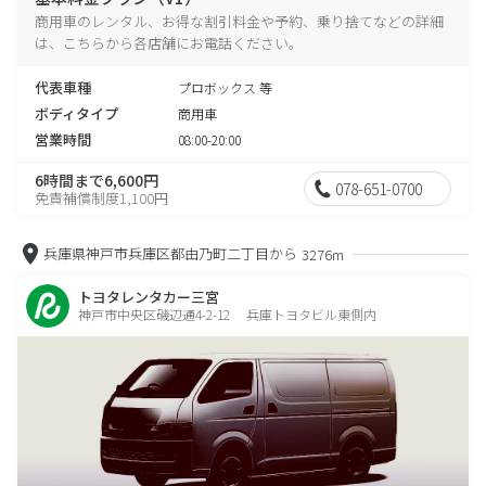
商用車のレンタル、お得な割引料金や予約、乗り捨てなどの詳細
は、こちらから各店舗にお電話ください。
代表車種
プロボックス 等
ボディタイプ
商用車
営業時間
08:00-20:00
6時間まで6,600円
078-651-0700
免責補償制度1,100円
兵庫県神戸市兵庫区都由乃町二丁目から
3276m
トヨタレンタカー三宮
神戸市中央区磯辺通4-2-12 兵庫トヨタビル東側内