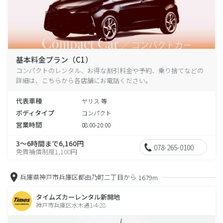
基本料金プラン（C1）
コンパクトのレンタル、お得な割引料金や予約、乗り捨てなどの
詳細は、こちらから各店舗にお電話ください。
代表車種
ヤリス 等
ボディタイプ
コンパクト
営業時間
08:00-20:00
3～6時間まで6,160円
078-265-0100
免責補償制度1,100円
兵庫県神戸市兵庫区都由乃町二丁目から
1679m
タイムズカーレンタル新開地
神戸市兵庫区水木通1-4-28