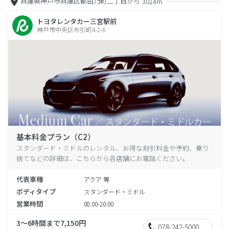
兵庫県神戸市兵庫区都由乃町二丁目から
3014m
トヨタレンタカー三宮駅前
神戸市中央区布引町4-2-6
基本料金プラン（C2）
スタンダード・ミドルのレンタル、お得な割引料金や予約、乗り
捨てなどの詳細は、こちらから各店舗にお電話ください。
代表車種
アクア 等
ボディタイプ
スタンダード・ミドル
営業時間
08:00-20:00
3～6時間まで7,150円
078-242-5000