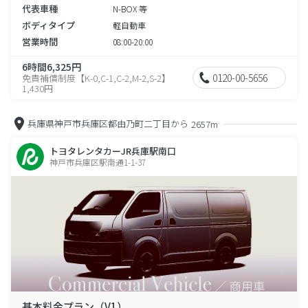
代表車種
N-BOX 等
ボディタイプ
軽自動車
営業時間
08:00-20:00
6時間6,325円
0120-00-5656
免責補償制度【K-0,C-1,C-2,M-2,S-2】
1,430円
兵庫県神戸市兵庫区都由乃町二丁目から
2657m
トヨタレンタカーJR兵庫駅南口
神戸市兵庫区駅南通1-1-37
基本料金プラン（V1）