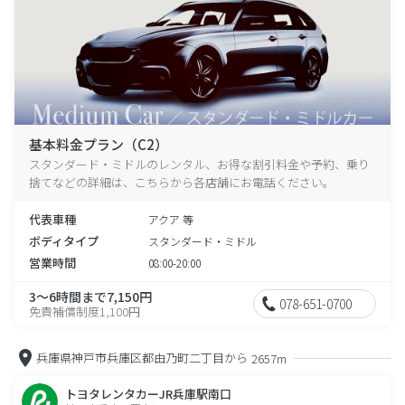
基本料金プラン（C2）
スタンダード・ミドルのレンタル、お得な割引料金や予約、乗り
捨てなどの詳細は、こちらから各店舗にお電話ください。
代表車種
アクア 等
ボディタイプ
スタンダード・ミドル
営業時間
08:00-20:00
3～6時間まで7,150円
078-651-0700
免責補償制度1,100円
兵庫県神戸市兵庫区都由乃町二丁目から
2657m
トヨタレンタカーJR兵庫駅南口