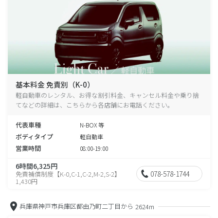
基本料金 免責別（K-0）
軽自動車のレンタル、お得な割引料金、キャンセル料金や乗り捨
てなどの詳細は、こちらから各店舗にお電話ください。
代表車種
N-BOX 等
ボディタイプ
軽自動車
営業時間
08:00-19:00
6時間6,325円
078-578-1744
免責補償制度【K-0,C-1,C-2,M-2,S-2】
1,430円
兵庫県神戸市兵庫区都由乃町二丁目から
2624m