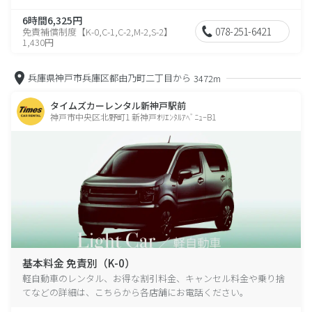
6時間6,325円
078-251-6421
免責補償制度【K-0,C-1,C-2,M-2,S-2】
1,430円
兵庫県神戸市兵庫区都由乃町二丁目から
3472m
タイムズカーレンタル新神戸駅前
神戸市中央区北野町1 新神戸ｵﾘｴﾝﾀﾙｱﾍﾞﾆｭｰB1
基本料金 免責別（K-0）
軽自動車のレンタル、お得な割引料金、キャンセル料金や乗り捨
てなどの詳細は、こちらから各店舗にお電話ください。