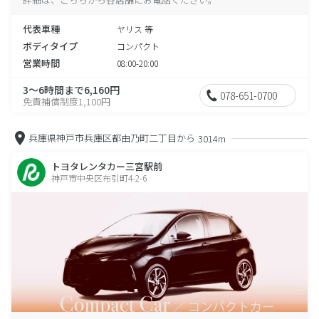
代表車種
ヤリス 等
ボディタイプ
コンパクト
営業時間
08:00-20:00
3～6時間まで6,160円
078-651-0700
免責補償制度1,100円
兵庫県神戸市兵庫区都由乃町二丁目から
3014m
トヨタレンタカー三宮駅前
神戸市中央区布引町4-2-6