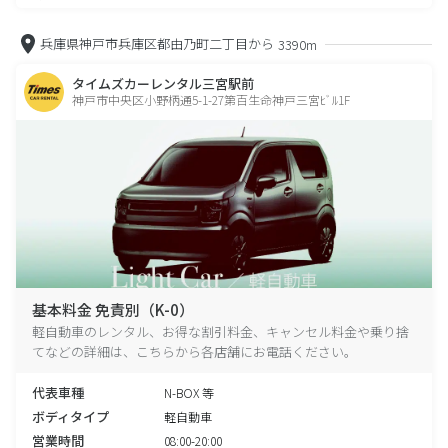
兵庫県神戸市兵庫区都由乃町二丁目から
3390m
タイムズカーレンタル三宮駅前
神戸市中央区小野柄通5-1-27第百生命神戸三宮ﾋﾞﾙ1F
基本料金 免責別（K-0）
軽自動車のレンタル、お得な割引料金、キャンセル料金や乗り捨
てなどの詳細は、こちらから各店舗にお電話ください。
代表車種
N-BOX 等
ボディタイプ
軽自動車
営業時間
08:00-20:00