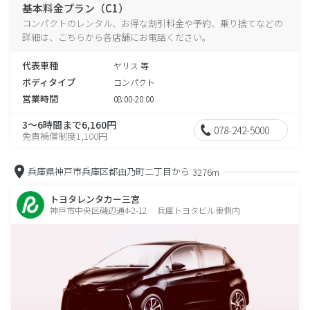
基本料金プラン（C1）
コンパクトのレンタル、お得な割引料金や予約、乗り捨てなどの
詳細は、こちらから各店舗にお電話ください。
代表車種
ヤリス 等
ボディタイプ
コンパクト
営業時間
08:00-20:00
3～6時間まで6,160円
078-242-5000
免責補償制度1,100円
兵庫県神戸市兵庫区都由乃町二丁目から
3276m
トヨタレンタカー三宮
神戸市中央区磯辺通4-2-12 兵庫トヨタビル東側内