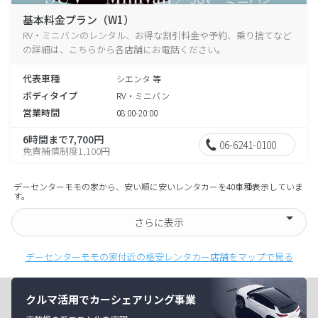
基本料金プラン（W1）
RV・ミニバンのレンタル、お得な割引料金や予約、乗り捨てなど
の詳細は、こちらから各店舗にお電話ください。
代表車種
シエンタ 等
ボディタイプ
RV・ミニバン
営業時間
08:00-20:00
6時間まで7,700円
06-6241-0100
免責補償制度1,100円
デーセンターモモの家から、安い順に安いレンタカーを40車種表示していま
す。
さらに表示
デーセンターモモの家付近の格安レンタカー店舗をマップで見る
クルマ活用でカーシェアリング事業