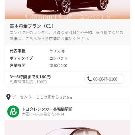
基本料金プラン（C1）
コンパクトのレンタル、お得な割引料金や予約、乗り捨てなどの
詳細は、こちらから各店舗にお電話ください。
代表車種
ヤリス 等
ボディタイプ
コンパクト
営業時間
08:00-20:00
3～6時間まで6,160円
06-6647-0100
免責補償制度1,100円
デーセンターモモの家から
3746m
トヨタレンタカー長堀橋駅前
大阪市中央区島之内1-8-14