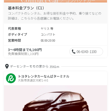
基本料金プラン（C1）
コンパクトのレンタル、お得な割引料金や予約、乗り捨てなどの
詳細は、こちらから各店舗にお電話ください。
代表車種
ヤリス 等
ボディタイプ
コンパクト
営業時間
08:00-20:00
3～6時間まで6,160円
06-6343-1100
免責補償制度1,100円
デーセンターモモの家から
3561m
トヨタレンタカーなんばターミナル
大阪市浪速区元町1-4-8