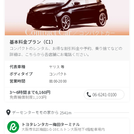
基本料金プラン（C1）
コンパクトのレンタル、お得な割引料金や予約、乗り捨てなどの
詳細は、こちらから各店舗にお電話ください。
代表車種
ヤリス 等
ボディタイプ
コンパクト
営業時間
08:00-20:00
3～6時間まで6,160円
06-6241-0100
免責補償制度1,100円
デーセンターモモの家から
2541m
トヨタレンタカー梅田ターミナル
大阪市北区梅田1-8-16ヒルトン大阪地下4階駐車場内