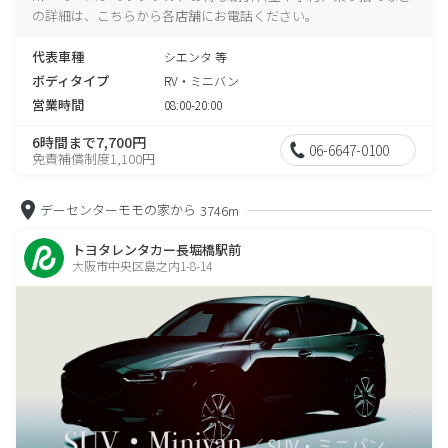
の詳細は、こちらから各店舗にお電話ください。
代表車種
シエンタ 等
ボディタイプ
RV・ミニバン
営業時間
08:00-20:00
6時間まで7,700円
06-6647-0100
免責補償制度1,100円
デーセンターモモの家から
3746m
トヨタレンタカー長堀橋駅前
大阪市中央区島之内1-8-14