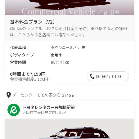
基本料金プラン（V2）
商用車のレンタル、お得な割引料金や予約、乗り捨てなどの詳細
は、こちらから各店舗にお電話ください。
代表車種
タウンエースバン 等
ボディタイプ
商用車
営業時間
08:00-20:00
6時間まで7,150円
06-6647-0100
免責補償制度1,100円
デーセンターモモの家から
3746m
トヨタレンタカー長堀橋駅前
大阪市中央区島之内1-8-14