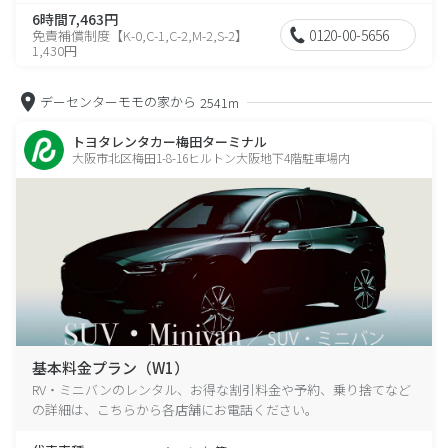
6時間7,463円
0120-00-5656
免責補償制度【K-0,C-1,C-2,M-2,S-2】
1,430円
デーセンターモモの家から
2541m
トヨタレンタカー梅田ターミナル
大阪市北区梅田1-8-16ヒルトン大阪地下4階駐車場内
基本料金プラン（W1）
RV・ミニバンのレンタル、お得な割引料金や予約、乗り捨てなど
の詳細は、こちらから各店舗にお電話ください。