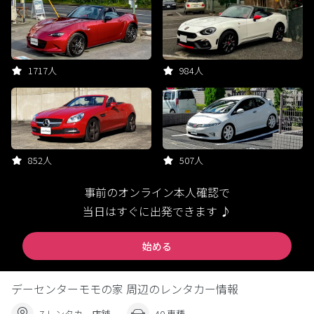
1717人
984人
852人
507人
事前のオンライン本人確認で
当日はすぐに出発できます ♪
始める
デーセンターモモの家 周辺のレンタカー情報
7 レンタカー店舗
40 車種