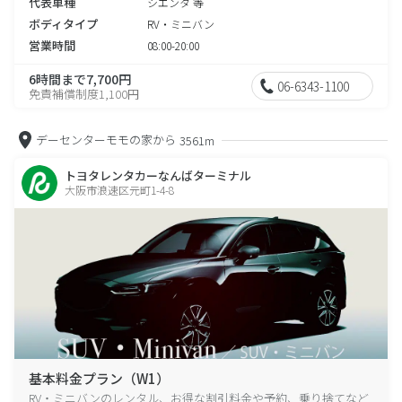
代表車種
シエンタ 等
ボディタイプ
RV・ミニバン
営業時間
08:00-20:00
6時間まで7,700円
06-6343-1100
免責補償制度1,100円
デーセンターモモの家から
3561m
トヨタレンタカーなんばターミナル
大阪市浪速区元町1-4-8
基本料金プラン（W1）
RV・ミニバンのレンタル、お得な割引料金や予約、乗り捨てなど