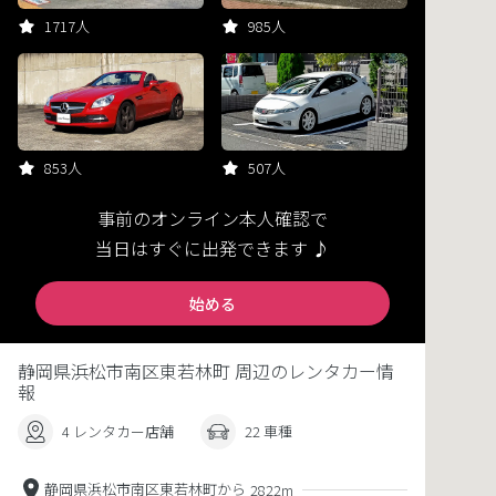
1717人
985人
853人
507人
事前のオンライン本人確認で
当日はすぐに出発できます ♪
始める
静岡県浜松市南区東若林町 周辺のレンタカー情
報
4 レンタカー店舗
22 車種
静岡県浜松市南区東若林町から
2822m