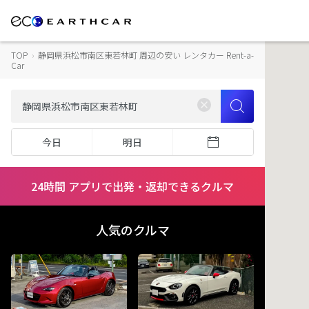
TOP
›
静岡県浜松市南区東若林町 周辺の安い レンタカー Rent-a-
Car
今日
明日
24時間 アプリで出発・返却できるクルマ
人気のクルマ