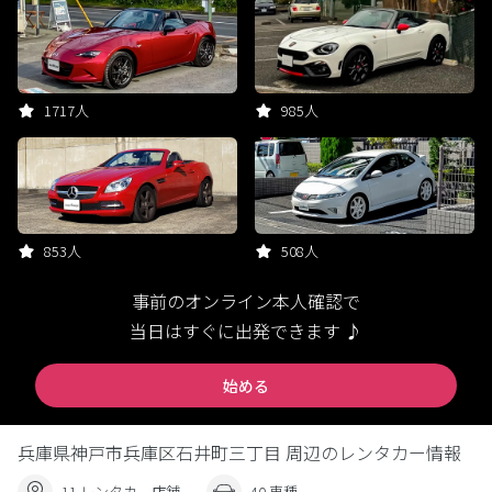
1717人
985人
853人
508人
事前のオンライン本人確認で
当日はすぐに出発できます ♪
始める
兵庫県神戸市兵庫区石井町三丁目 周辺のレンタカー情報
11 レンタカー店舗
40 車種