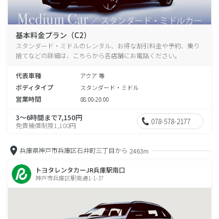
基本料金プラン（C2）
スタンダード・ミドルのレンタル、お得な割引料金や予約、乗り
捨てなどの詳細は、こちらから各店舗にお電話ください。
代表車種
アクア 等
ボディタイプ
スタンダード・ミドル
営業時間
08:00-20:00
3～6時間まで7,150円
078-578-2177
免責補償制度1,100円
兵庫県神戸市兵庫区石井町三丁目から
2463m
トヨタレンタカーJR兵庫駅南口
神戸市兵庫区駅南通1-1-37