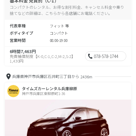
基本料金 免責別（C-1）
コンパクトのレンタル、お得な割引料金、キャンセル料金や乗り
捨てなどの詳細は、こちらから各店舗にお電話ください。
代表車種
フィット 等
ボディタイプ
コンパクト
営業時間
08:00-19:00
6時間7,463円
078-578-1744
免責補償制度【K-0,C-1,C-2,M-2,S-2】
1,430円
兵庫県神戸市兵庫区石井町三丁目から
2436m
タイムズカーレンタル兵庫柳原
神戸市兵庫区東柳原町1-36