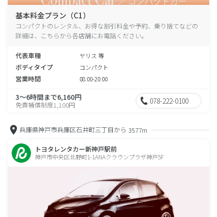
基本料金プラン（C1）
コンパクトのレンタル、お得な割引料金や予約、乗り捨てなどの
詳細は、こちらから各店舗にお電話ください。
代表車種
ヤリス 等
ボディタイプ
コンパクト
営業時間
08:00-20:00
3～6時間まで6,160円
078-222-0100
免責補償制度1,100円
兵庫県神戸市兵庫区石井町三丁目から
3577m
トヨタレンタカー新神戸駅前
神戸市中央区北野町1-1ANAクラウンプラザ神戸5F