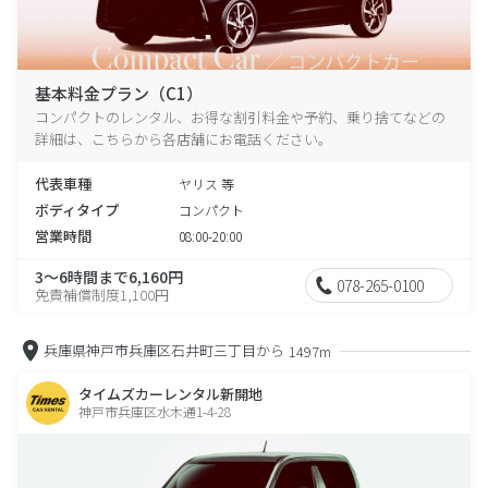
基本料金プラン（C1）
コンパクトのレンタル、お得な割引料金や予約、乗り捨てなどの
詳細は、こちらから各店舗にお電話ください。
代表車種
ヤリス 等
ボディタイプ
コンパクト
営業時間
08:00-20:00
3～6時間まで6,160円
078-265-0100
免責補償制度1,100円
兵庫県神戸市兵庫区石井町三丁目から
1497m
タイムズカーレンタル新開地
神戸市兵庫区水木通1-4-28