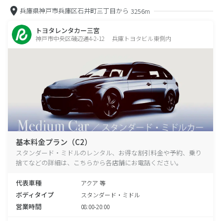
兵庫県神戸市兵庫区石井町三丁目から
3256m
トヨタレンタカー三宮
神戸市中央区磯辺通4-2-12 兵庫トヨタビル東側内
基本料金プラン（C2）
スタンダード・ミドルのレンタル、お得な割引料金や予約、乗り
捨てなどの詳細は、こちらから各店舗にお電話ください。
代表車種
アクア 等
ボディタイプ
スタンダード・ミドル
営業時間
08:00-20:00