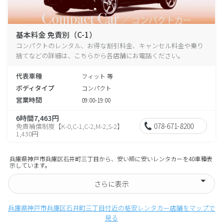
基本料金 免責別（C-1）
コンパクトのレンタル、お得な割引料金、キャンセル料金や乗り
捨てなどの詳細は、こちらから各店舗にお電話ください。
代表車種
フィット 等
ボディタイプ
コンパクト
営業時間
09:00-19:00
6時間7,463円
078-671-8200
免責補償制度【K-0,C-1,C-2,M-2,S-2】
1,430円
兵庫県神戸市兵庫区石井町三丁目から、安い順に安いレンタカーを40車種表
示しています。
さらに表示
兵庫県神戸市兵庫区石井町三丁目付近の格安レンタカー店舗をマップで
見る