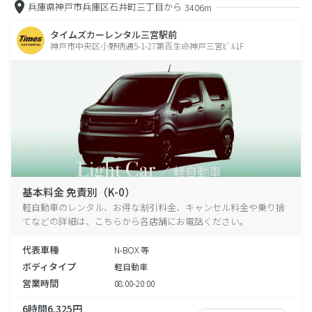
兵庫県神戸市兵庫区石井町三丁目から
3406m
タイムズカーレンタル三宮駅前
神戸市中央区小野柄通5-1-27第百生命神戸三宮ﾋﾞﾙ1F
基本料金 免責別（K-0）
軽自動車のレンタル、お得な割引料金、キャンセル料金や乗り捨
てなどの詳細は、こちらから各店舗にお電話ください。
代表車種
N-BOX 等
ボディタイプ
軽自動車
営業時間
08:00-20:00
6時間6,325円