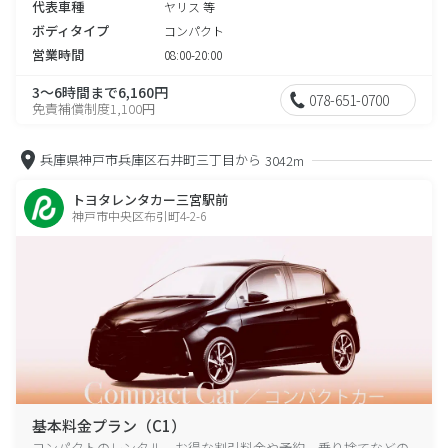
代表車種
ヤリス 等
ボディタイプ
コンパクト
営業時間
08:00-20:00
3～6時間まで6,160円
078-651-0700
免責補償制度1,100円
兵庫県神戸市兵庫区石井町三丁目から
3042m
トヨタレンタカー三宮駅前
神戸市中央区布引町4-2-6
基本料金プラン（C1）
コンパクトのレンタル、お得な割引料金や予約、乗り捨てなどの