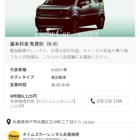
基本料金 免責別（K-0）
軽自動車のレンタル、お得な割引料金、キャンセル料金や乗り捨
てなどの詳細は、こちらから各店舗にお電話ください。
代表車種
N-BOX 等
ボディタイプ
軽自動車
営業時間
08:00-19:00
6時間6,325円
078-578-1744
免責補償制度【K-0,C-1,C-2,M-2,S-2】
1,430円
兵庫県神戸市兵庫区石井町三丁目から
2436m
タイムズカーレンタル兵庫柳原
神戸市兵庫区東柳原町1-36