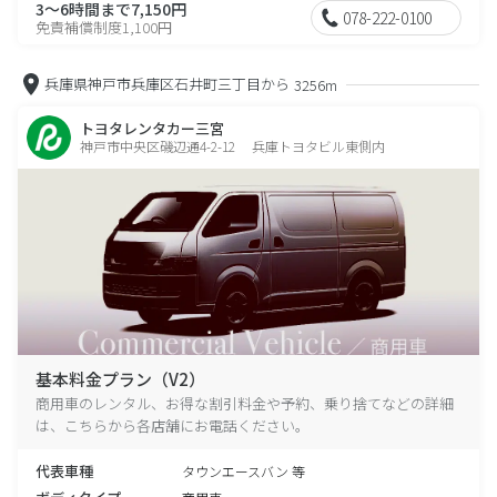
3～6時間まで7,150円
078-222-0100
免責補償制度1,100円
兵庫県神戸市兵庫区石井町三丁目から
3256m
トヨタレンタカー三宮
神戸市中央区磯辺通4-2-12 兵庫トヨタビル東側内
基本料金プラン（V2）
商用車のレンタル、お得な割引料金や予約、乗り捨てなどの詳細
は、こちらから各店舗にお電話ください。
代表車種
タウンエースバン 等