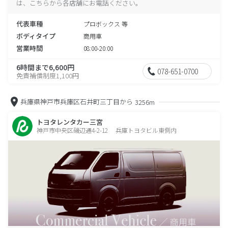
は、こちらから各店舗にお電話ください。
代表車種
プロボックス 等
ボディタイプ
商用車
営業時間
08:00-20:00
6時間まで6,600円
078-651-0700
免責補償制度1,100円
兵庫県神戸市兵庫区石井町三丁目から
3256m
トヨタレンタカー三宮
神戸市中央区磯辺通4-2-12 兵庫トヨタビル東側内