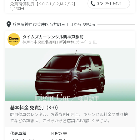
078-251-6421
免責補償制度【K-0,C-1,C-2,M-2,S-2】
1,430円
兵庫県神戸市兵庫区石井町三丁目から
3554m
タイムズカーレンタル新神戸駅前
神戸市中央区北野町1 新神戸ｵﾘｴﾝﾀﾙｱﾍﾞﾆｭｰB1
基本料金 免責別（K-0）
軽自動車のレンタル、お得な割引料金、キャンセル料金や乗り捨
てなどの詳細は、こちらから各店舗にお電話ください。
代表車種
N-BOX 等