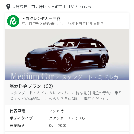
兵庫県神戸市兵庫区大同町二丁目から
3117m
トヨタレンタカー三宮
神戸市中央区磯辺通4-2-12 兵庫トヨタビル東側内
基本料金プラン（C2）
スタンダード・ミドルのレンタル、お得な割引料金や予約、乗り
捨てなどの詳細は、こちらから各店舗にお電話ください。
代表車種
アクア 等
ボディタイプ
スタンダード・ミドル
営業時間
08:00-20:00