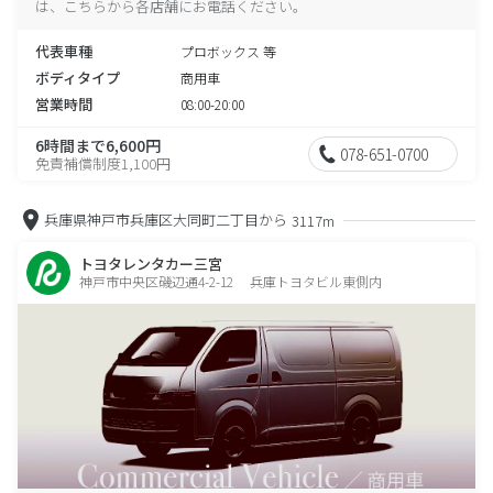
は、こちらから各店舗にお電話ください。
代表車種
プロボックス 等
ボディタイプ
商用車
営業時間
08:00-20:00
6時間まで6,600円
078-651-0700
免責補償制度1,100円
兵庫県神戸市兵庫区大同町二丁目から
3117m
トヨタレンタカー三宮
神戸市中央区磯辺通4-2-12 兵庫トヨタビル東側内