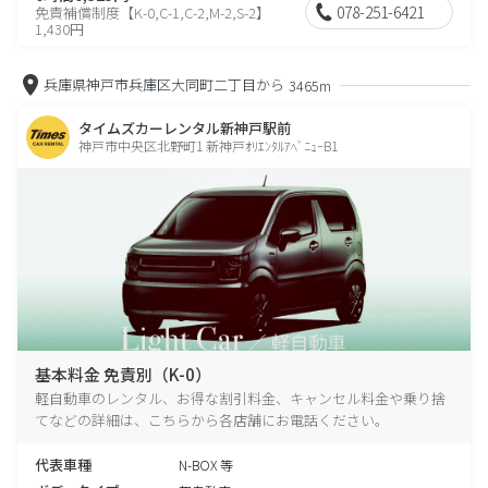
078-251-6421
免責補償制度【K-0,C-1,C-2,M-2,S-2】
1,430円
兵庫県神戸市兵庫区大同町二丁目から
3465m
タイムズカーレンタル新神戸駅前
神戸市中央区北野町1 新神戸ｵﾘｴﾝﾀﾙｱﾍﾞﾆｭｰB1
基本料金 免責別（K-0）
軽自動車のレンタル、お得な割引料金、キャンセル料金や乗り捨
てなどの詳細は、こちらから各店舗にお電話ください。
代表車種
N-BOX 等