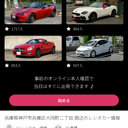
1717人
984人
853人
507人
事前のオンライン本人確認で
当日はすぐに出発できます ♪
始める
兵庫県神戸市兵庫区大同町二丁目 周辺のレンタカー情報
11 レンタカー店舗
40 車種