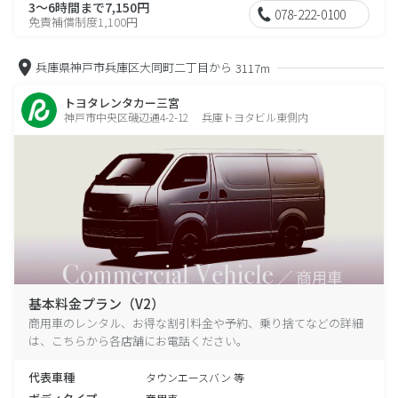
3～6時間まで7,150円
078-222-0100
免責補償制度1,100円
兵庫県神戸市兵庫区大同町二丁目から
3117m
トヨタレンタカー三宮
神戸市中央区磯辺通4-2-12 兵庫トヨタビル東側内
基本料金プラン（V2）
商用車のレンタル、お得な割引料金や予約、乗り捨てなどの詳細
は、こちらから各店舗にお電話ください。
代表車種
タウンエースバン 等