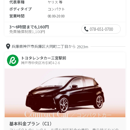
代表車種
ヤリス 等
ボディタイプ
コンパクト
営業時間
08:00-20:00
3～6時間まで6,160円
078-651-0700
免責補償制度1,100円
兵庫県神戸市兵庫区大同町二丁目から
2923m
トヨタレンタカー三宮駅前
神戸市中央区布引町4-2-6
基本料金プラン（C1）
コンパクトのレンタル、お得な割引料金や予約、乗り捨てなどの