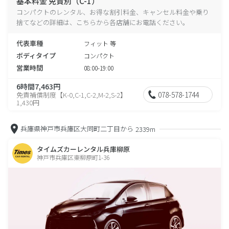
基本料金 免責別（C-1）
コンパクトのレンタル、お得な割引料金、キャンセル料金や乗り
捨てなどの詳細は、こちらから各店舗にお電話ください。
代表車種
フィット 等
ボディタイプ
コンパクト
営業時間
08:00-19:00
6時間7,463円
078-578-1744
免責補償制度【K-0,C-1,C-2,M-2,S-2】
1,430円
兵庫県神戸市兵庫区大同町二丁目から
2339m
タイムズカーレンタル兵庫柳原
神戸市兵庫区東柳原町1-36