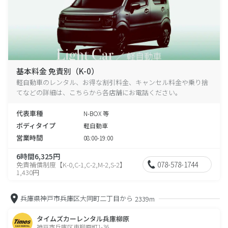
基本料金 免責別（K-0）
軽自動車のレンタル、お得な割引料金、キャンセル料金や乗り捨
てなどの詳細は、こちらから各店舗にお電話ください。
代表車種
N-BOX 等
ボディタイプ
軽自動車
営業時間
08:00-19:00
6時間6,325円
078-578-1744
免責補償制度【K-0,C-1,C-2,M-2,S-2】
1,430円
兵庫県神戸市兵庫区大同町二丁目から
2339m
タイムズカーレンタル兵庫柳原
神戸市兵庫区東柳原町1-36