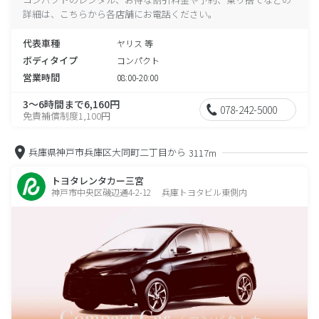
詳細は、こちらから各店舗にお電話ください。
代表車種
ヤリス 等
ボディタイプ
コンパクト
営業時間
08:00-20:00
3～6時間まで6,160円
078-242-5000
免責補償制度1,100円
兵庫県神戸市兵庫区大同町二丁目から
3117m
トヨタレンタカー三宮
神戸市中央区磯辺通4-2-12 兵庫トヨタビル東側内