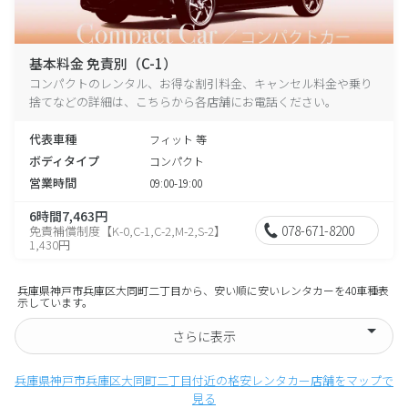
基本料金 免責別（C-1）
コンパクトのレンタル、お得な割引料金、キャンセル料金や乗り
捨てなどの詳細は、こちらから各店舗にお電話ください。
代表車種
フィット 等
ボディタイプ
コンパクト
営業時間
09:00-19:00
6時間7,463円
078-671-8200
免責補償制度【K-0,C-1,C-2,M-2,S-2】
1,430円
兵庫県神戸市兵庫区大同町二丁目から、安い順に安いレンタカーを40車種表
示しています。
さらに表示
兵庫県神戸市兵庫区大同町二丁目付近の格安レンタカー店舗をマップで
見る