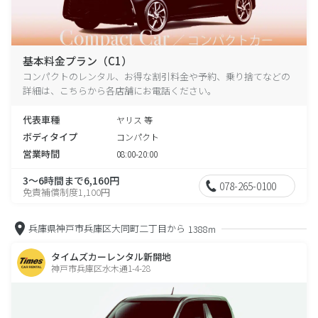
基本料金プラン（C1）
コンパクトのレンタル、お得な割引料金や予約、乗り捨てなどの
詳細は、こちらから各店舗にお電話ください。
代表車種
ヤリス 等
ボディタイプ
コンパクト
営業時間
08:00-20:00
3～6時間まで6,160円
078-265-0100
免責補償制度1,100円
兵庫県神戸市兵庫区大同町二丁目から
1388m
タイムズカーレンタル新開地
神戸市兵庫区水木通1-4-28