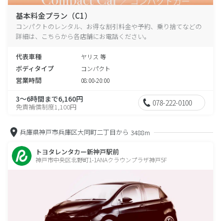
基本料金プラン（C1）
コンパクトのレンタル、お得な割引料金や予約、乗り捨てなどの
詳細は、こちらから各店舗にお電話ください。
代表車種
ヤリス 等
ボディタイプ
コンパクト
営業時間
08:00-20:00
3～6時間まで6,160円
078-222-0100
免責補償制度1,100円
兵庫県神戸市兵庫区大同町二丁目から
3488m
トヨタレンタカー新神戸駅前
神戸市中央区北野町1-1ANAクラウンプラザ神戸5F