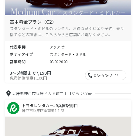
基本料金プラン（C2）
スタンダード・ミドルのレンタル、お得な割引料金や予約、乗り
捨てなどの詳細は、こちらから各店舗にお電話ください。
代表車種
アクア 等
ボディタイプ
スタンダード・ミドル
営業時間
08:00-20:00
3～6時間まで7,150円
078-578-2177
免責補償制度1,100円
兵庫県神戸市兵庫区大同町二丁目から
2389m
トヨタレンタカーJR兵庫駅南口
神戸市兵庫区駅南通1-1-37