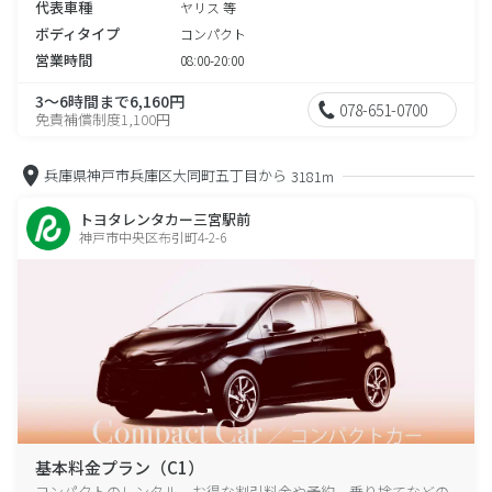
代表車種
ヤリス 等
ボディタイプ
コンパクト
営業時間
08:00-20:00
3～6時間まで6,160円
078-651-0700
免責補償制度1,100円
兵庫県神戸市兵庫区大同町五丁目から
3181m
トヨタレンタカー三宮駅前
神戸市中央区布引町4-2-6
基本料金プラン（C1）
コンパクトのレンタル、お得な割引料金や予約、乗り捨てなどの