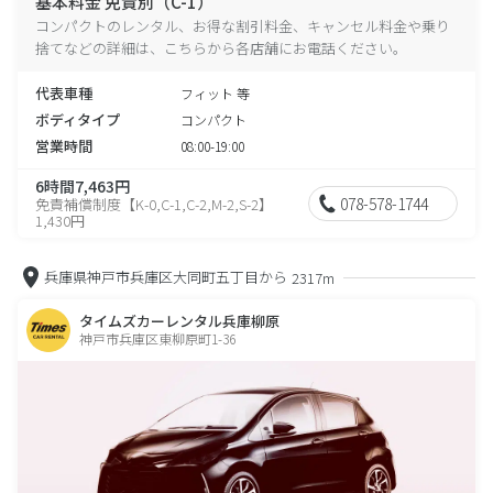
基本料金 免責別（C-1）
コンパクトのレンタル、お得な割引料金、キャンセル料金や乗り
捨てなどの詳細は、こちらから各店舗にお電話ください。
代表車種
フィット 等
ボディタイプ
コンパクト
営業時間
08:00-19:00
6時間7,463円
078-578-1744
免責補償制度【K-0,C-1,C-2,M-2,S-2】
1,430円
兵庫県神戸市兵庫区大同町五丁目から
2317m
タイムズカーレンタル兵庫柳原
神戸市兵庫区東柳原町1-36