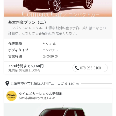
基本料金プラン（C1）
コンパクトのレンタル、お得な割引料金や予約、乗り捨てなどの
詳細は、こちらから各店舗にお電話ください。
代表車種
ヤリス 等
ボディタイプ
コンパクト
営業時間
08:00-20:00
3～6時間まで6,160円
078-265-0100
免責補償制度1,100円
兵庫県神戸市兵庫区大同町五丁目から
1401m
タイムズカーレンタル新開地
神戸市兵庫区水木通1-4-28