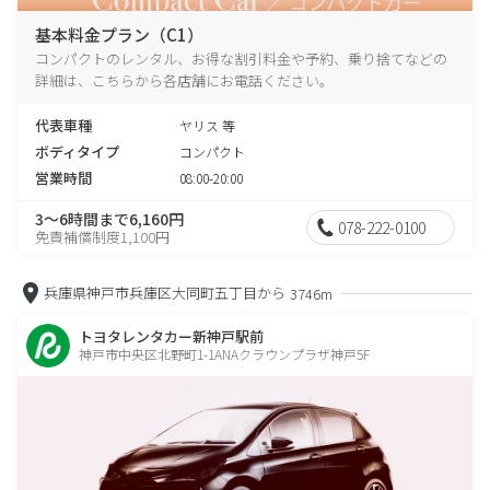
基本料金プラン（C1）
コンパクトのレンタル、お得な割引料金や予約、乗り捨てなどの
詳細は、こちらから各店舗にお電話ください。
代表車種
ヤリス 等
ボディタイプ
コンパクト
営業時間
08:00-20:00
3～6時間まで6,160円
078-222-0100
免責補償制度1,100円
兵庫県神戸市兵庫区大同町五丁目から
3746m
トヨタレンタカー新神戸駅前
神戸市中央区北野町1-1ANAクラウンプラザ神戸5F