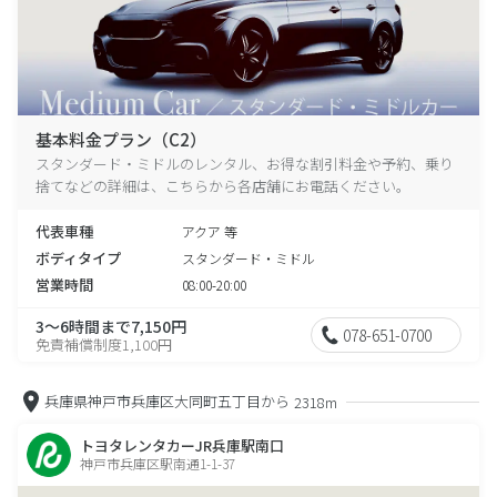
基本料金プラン（C2）
スタンダード・ミドルのレンタル、お得な割引料金や予約、乗り
捨てなどの詳細は、こちらから各店舗にお電話ください。
代表車種
アクア 等
ボディタイプ
スタンダード・ミドル
営業時間
08:00-20:00
3～6時間まで7,150円
078-651-0700
免責補償制度1,100円
兵庫県神戸市兵庫区大同町五丁目から
2318m
トヨタレンタカーJR兵庫駅南口
神戸市兵庫区駅南通1-1-37