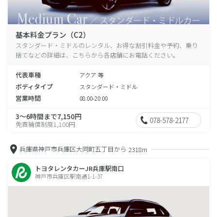
基本料金プラン（C2）
スタンダード・ミドルのレンタル、お得な割引料金や予約、乗り
捨てなどの詳細は、こちらから各店舗にお電話ください。
代表車種
アクア 等
ボディタイプ
スタンダード・ミドル
営業時間
08:00-20:00
3～6時間まで7,150円
078-578-2177
免責補償制度1,100円
兵庫県神戸市兵庫区大同町五丁目から
2318m
トヨタレンタカーJR兵庫駅南口
神戸市兵庫区駅南通1-1-37