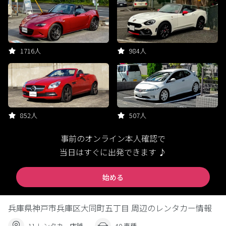
1716人
984人
852人
507人
事前のオンライン本人確認で
当日はすぐに出発できます ♪
始める
兵庫県神戸市兵庫区大同町五丁目 周辺のレンタカー情報
11 レンタカー店舗
40 車種