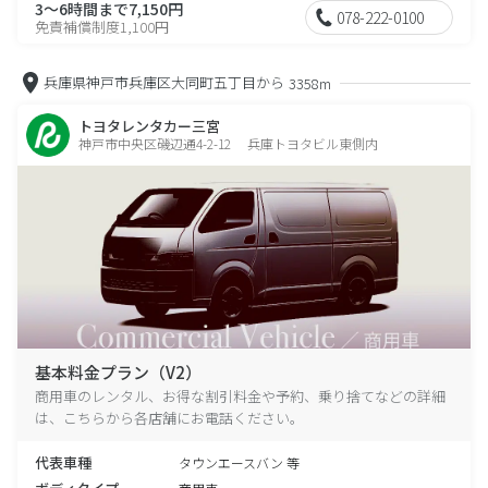
3～6時間まで7,150円
078-222-0100
免責補償制度1,100円
兵庫県神戸市兵庫区大同町五丁目から
3358m
トヨタレンタカー三宮
神戸市中央区磯辺通4-2-12 兵庫トヨタビル東側内
基本料金プラン（V2）
商用車のレンタル、お得な割引料金や予約、乗り捨てなどの詳細
は、こちらから各店舗にお電話ください。
代表車種
タウンエースバン 等