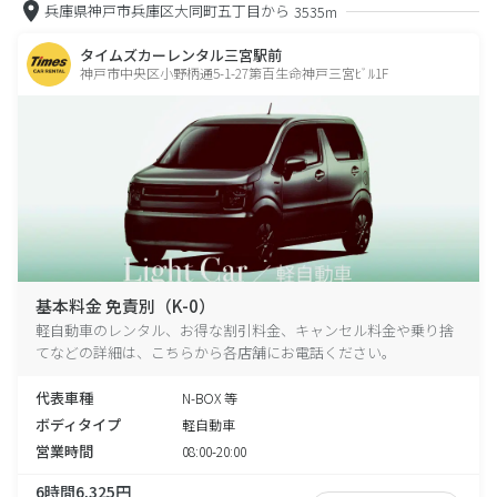
兵庫県神戸市兵庫区大同町五丁目から
3535m
タイムズカーレンタル三宮駅前
神戸市中央区小野柄通5-1-27第百生命神戸三宮ﾋﾞﾙ1F
基本料金 免責別（K-0）
軽自動車のレンタル、お得な割引料金、キャンセル料金や乗り捨
てなどの詳細は、こちらから各店舗にお電話ください。
代表車種
N-BOX 等
ボディタイプ
軽自動車
営業時間
08:00-20:00
6時間6,325円