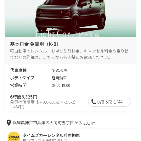
基本料金 免責別（K-0）
軽自動車のレンタル、お得な割引料金、キャンセル料金や乗り捨
てなどの詳細は、こちらから各店舗にお電話ください。
代表車種
N-BOX 等
ボディタイプ
軽自動車
営業時間
08:00-19:00
6時間6,325円
078-578-1744
免責補償制度【K-0,C-1,C-2,M-2,S-2】
1,430円
兵庫県神戸市兵庫区大同町五丁目から
2317m
タイムズカーレンタル兵庫柳原
神戸市兵庫区東柳原町1-36