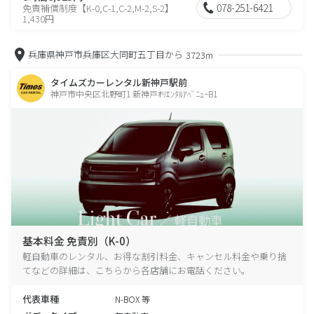
078-251-6421
免責補償制度【K-0,C-1,C-2,M-2,S-2】
1,430円
兵庫県神戸市兵庫区大同町五丁目から
3723m
タイムズカーレンタル新神戸駅前
神戸市中央区北野町1 新神戸ｵﾘｴﾝﾀﾙｱﾍﾞﾆｭｰB1
基本料金 免責別（K-0）
軽自動車のレンタル、お得な割引料金、キャンセル料金や乗り捨
てなどの詳細は、こちらから各店舗にお電話ください。
代表車種
N-BOX 等