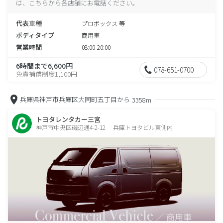
は、こちらから各店舗にお電話ください。
代表車種
プロボックス 等
ボディタイプ
商用車
営業時間
08:00-20:00
6時間まで6,600円
078-651-0700
免責補償制度1,100円
兵庫県神戸市兵庫区大同町五丁目から
3358m
トヨタレンタカー三宮
神戸市中央区磯辺通4-2-12 兵庫トヨタビル東側内