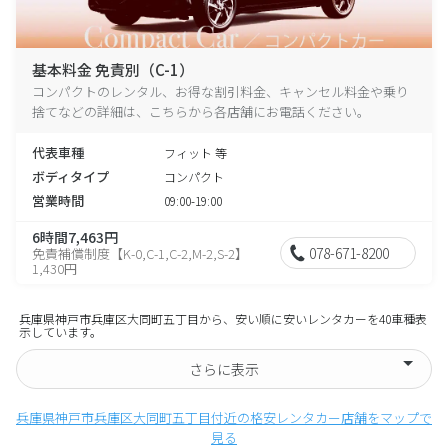
基本料金 免責別（C-1）
コンパクトのレンタル、お得な割引料金、キャンセル料金や乗り
捨てなどの詳細は、こちらから各店舗にお電話ください。
代表車種
フィット 等
ボディタイプ
コンパクト
営業時間
09:00-19:00
6時間7,463円
078-671-8200
免責補償制度【K-0,C-1,C-2,M-2,S-2】
1,430円
兵庫県神戸市兵庫区大同町五丁目から、安い順に安いレンタカーを40車種表
示しています。
さらに表示
兵庫県神戸市兵庫区大同町五丁目付近の格安レンタカー店舗をマップで
見る