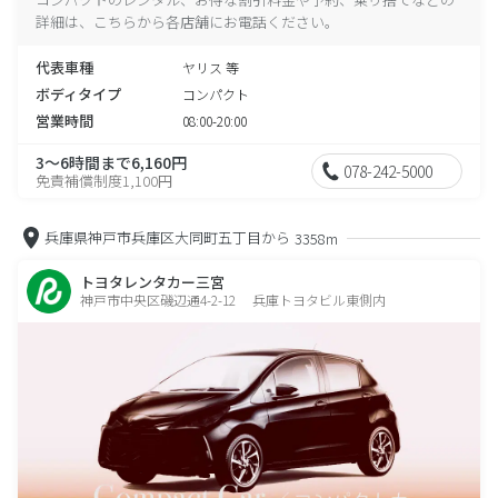
詳細は、こちらから各店舗にお電話ください。
代表車種
ヤリス 等
ボディタイプ
コンパクト
営業時間
08:00-20:00
3～6時間まで6,160円
078-242-5000
免責補償制度1,100円
兵庫県神戸市兵庫区大同町五丁目から
3358m
トヨタレンタカー三宮
神戸市中央区磯辺通4-2-12 兵庫トヨタビル東側内