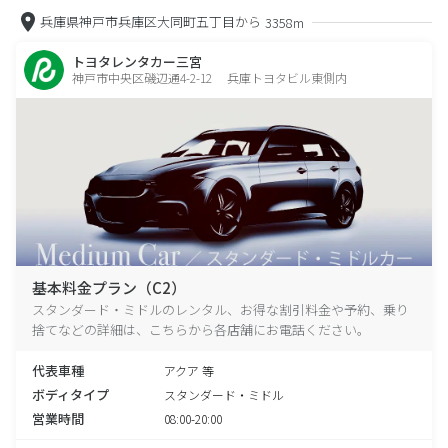
兵庫県神戸市兵庫区大同町五丁目から
3358m
トヨタレンタカー三宮
神戸市中央区磯辺通4-2-12 兵庫トヨタビル東側内
基本料金プラン（C2）
スタンダード・ミドルのレンタル、お得な割引料金や予約、乗り
捨てなどの詳細は、こちらから各店舗にお電話ください。
代表車種
アクア 等
ボディタイプ
スタンダード・ミドル
営業時間
08:00-20:00