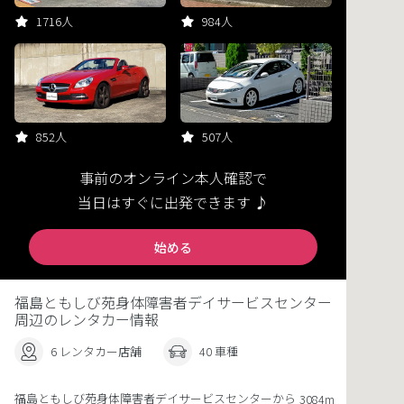
1716人
984人
852人
507人
事前のオンライン本人確認で
当日はすぐに出発できます ♪
始める
福島ともしび苑身体障害者デイサービスセンター
周辺のレンタカー情報
6 レンタカー店舗
40 車種
福島ともしび苑身体障害者デイサービスセンターから
3084m