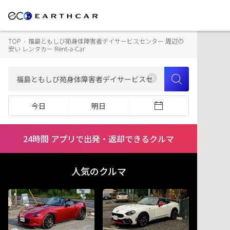
TOP
›
福島ともしび苑身体障害者デイサービスセンター 周辺の
安い レンタカー Rent-a-Car
今日
明日
24時間 アプリで出発・返却できるクルマ
人気のクルマ