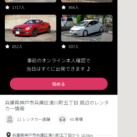
1717人
984人
852人
507人
事前のオンライン本人確認で
当日はすぐに出発できます ♪
始める
兵庫県神戸市兵庫区湊川町五丁目 周辺のレンタ
カー情報
11 レンタカー店舗
40 車種
兵庫県神戸市兵庫区湊川町五丁目から
1836m