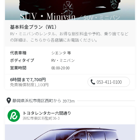
基本料金プラン（W1）
RV・ミニバンのレンタル、お得な割引料金や予約、乗り捨てなど
の詳細は、こちらから各店舗にお電話ください。
代表車種
シエンタ 等
ボディタイプ
RV・ミニバン
営業時間
08:00-20:00
6時間まで7,700円
053-411-0100
免責補償制度1,100円
静岡県浜松市南区西町から
3973m
トヨタレンタカー六間通り
浜松市東区将監町36-3