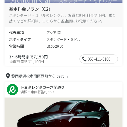
基本料金プラン（C2）
スタンダード・ミドルのレンタル、お得な割引料金や予約、乗り
捨てなどの詳細は、こちらから各店舗にお電話ください。
代表車種
アクア 等
ボディタイプ
スタンダード・ミドル
営業時間
08:00-20:00
3～6時間まで7,150円
053-411-0100
免責補償制度1,100円
静岡県浜松市南区西町から
3973m
トヨタレンタカー六間通り
浜松市東区将監町36-3