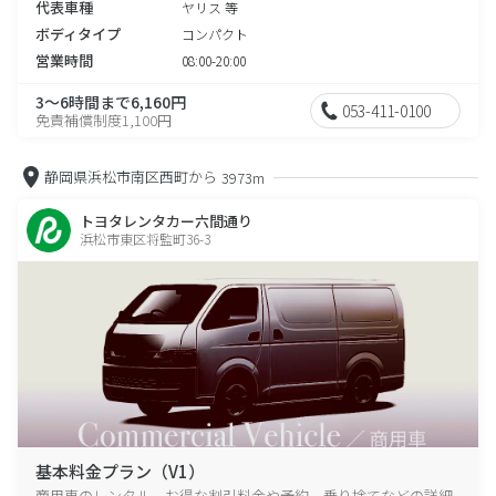
代表車種
ヤリス 等
ボディタイプ
コンパクト
営業時間
08:00-20:00
3～6時間まで6,160円
053-411-0100
免責補償制度1,100円
静岡県浜松市南区西町から
3973m
トヨタレンタカー六間通り
浜松市東区将監町36-3
基本料金プラン（V1）
商用車のレンタル、お得な割引料金や予約、乗り捨てなどの詳細