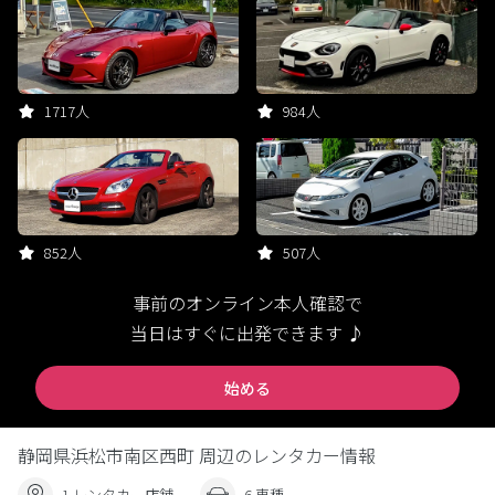
1717人
984人
852人
507人
事前のオンライン本人確認で
当日はすぐに出発できます ♪
始める
静岡県浜松市南区西町 周辺のレンタカー情報
1 レンタカー店舗
6 車種