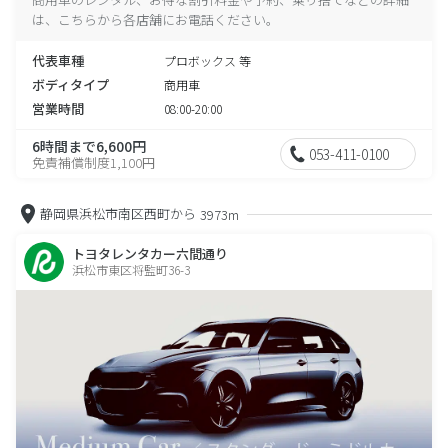
は、こちらから各店舗にお電話ください。
代表車種
プロボックス 等
ボディタイプ
商用車
営業時間
08:00-20:00
6時間まで6,600円
053-411-0100
免責補償制度1,100円
静岡県浜松市南区西町から
3973m
トヨタレンタカー六間通り
浜松市東区将監町36-3