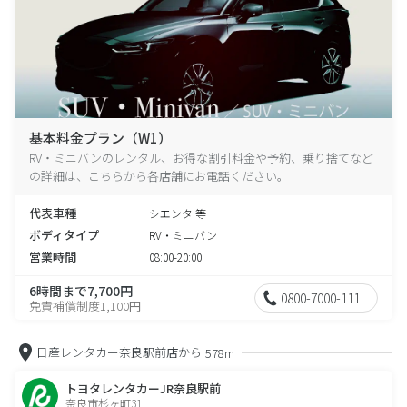
基本料金プラン（W1）
RV・ミニバンのレンタル、お得な割引料金や予約、乗り捨てなど
の詳細は、こちらから各店舗にお電話ください。
代表車種
シエンタ 等
ボディタイプ
RV・ミニバン
営業時間
08:00-20:00
6時間まで7,700円
0800-7000-111
免責補償制度1,100円
日産レンタカー奈良駅前店から
578m
トヨタレンタカーJR奈良駅前
奈良市杉ヶ町31