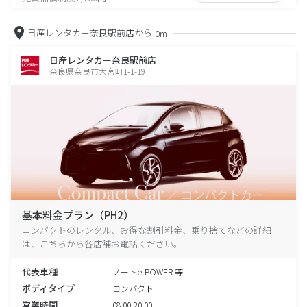
日産レンタカー奈良駅前店から
0m
日産レンタカー奈良駅前店
奈良県奈良市大宮町1-1-19
基本料金プラン（PH2）
コンパクトのレンタル、お得な割引料金、乗り捨てなどの詳細
は、こちらから各店舗お電話ください。
代表車種
ノートe-POWER 等
ボディタイプ
コンパクト
営業時間
08:00-20:00