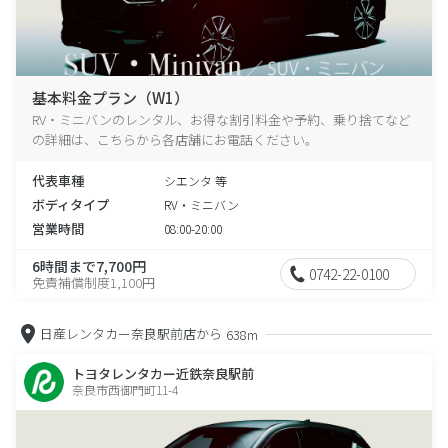
基本料金プラン（W1）
RV・ミニバンのレンタル、お得な割引料金や予約、乗り捨てなど
の詳細は、こちらから各店舗にお電話ください。
代表車種
シエンタ 等
ボディタイプ
RV・ミニバン
営業時間
08:00-20:00
6時間まで7,700円
0742-22-0100
免責補償制度1,100円
日産レンタカー奈良駅前店から
638m
トヨタレンタカー近鉄奈良駅前
奈良市西御門町11-4