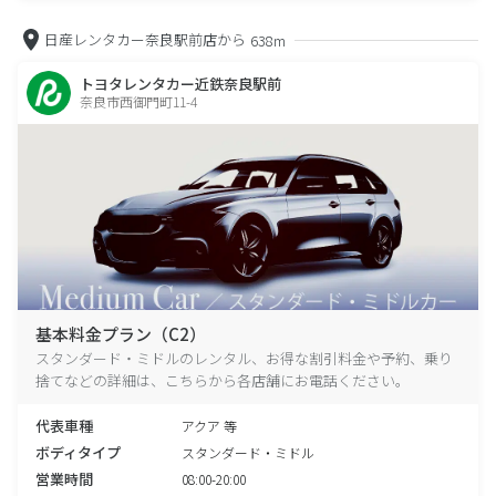
日産レンタカー奈良駅前店から
638m
トヨタレンタカー近鉄奈良駅前
奈良市西御門町11-4
基本料金プラン（C2）
スタンダード・ミドルのレンタル、お得な割引料金や予約、乗り
捨てなどの詳細は、こちらから各店舗にお電話ください。
代表車種
アクア 等
ボディタイプ
スタンダード・ミドル
営業時間
08:00-20:00