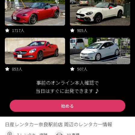
1717人
985人
853人
507人
事前のオンライン本人確認で
当日はすぐに出発できます ♪
始める
日産レンタカー奈良駅前店 周辺のレンタカー情報
7 レンタカー店舗
30 車種