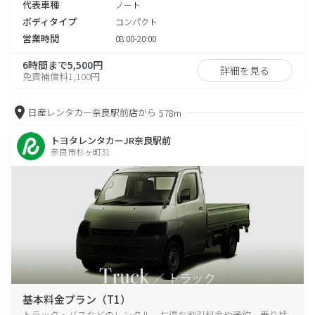
代表車種
ノート
ボディタイプ
コンパクト
営業時間
08:00-20:00
6時間まで5,500円
詳細を見る
免責補償料1,100円
日産レンタカー奈良駅前店から
578m
トヨタレンタカーJR奈良駅前
奈良市杉ヶ町31
基本料金プラン（T1）
トラック・バスなどのレンタル、お得な割引料金や予約、乗り捨