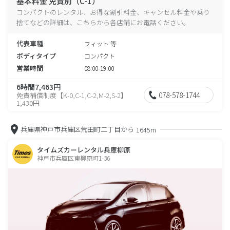
基本料金 免責別（C-1）
コンパクトのレンタル、お得な割引料金、キャンセル料金や乗り
捨てなどの詳細は、こちらから各店舗にお電話ください。
代表車種
フィット 等
ボディタイプ
コンパクト
営業時間
08:00-19:00
6時間7,463円
078-578-1744
免責補償制度【K-0,C-1,C-2,M-2,S-2】
1,430円
兵庫県神戸市兵庫区荒田町二丁目から
1645m
タイムズカーレンタル兵庫柳原
神戸市兵庫区東柳原町1-36