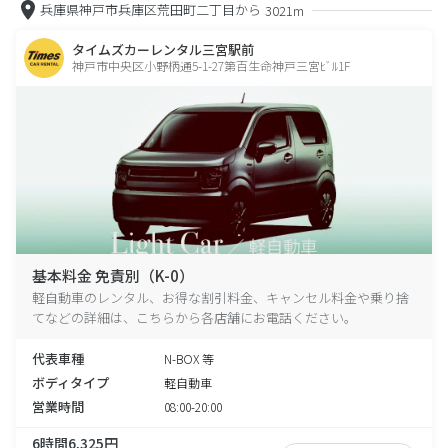
兵庫県神戸市兵庫区荒田町二丁目から
3021m
タイムズカーレンタル三宮駅前
神戸市中央区小野柄通5-1-27第百生命神戸三宮ﾋﾞﾙ1F
基本料金 免責別（K-0）
軽自動車のレンタル、お得な割引料金、キャンセル料金や乗り捨
てなどの詳細は、こちらから各店舗にお電話ください。
代表車種
N-BOX 等
ボディタイプ
軽自動車
営業時間
08:00-20:00
6時間6,325円