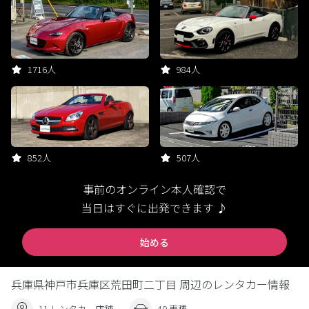
1716人
984人
852人
507人
事前のオンライン本人確認で
当日はすぐに出発できます ♪
始める
兵庫県神戸市兵庫区荒田町二丁目 周辺のレンタカー情報
11 レンタカー店舗
40 車種