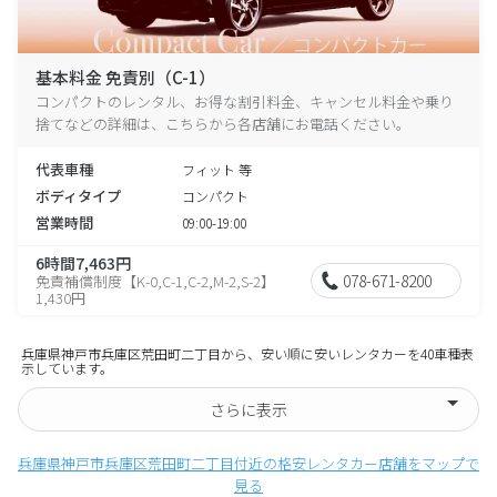
基本料金 免責別（C-1）
コンパクトのレンタル、お得な割引料金、キャンセル料金や乗り
捨てなどの詳細は、こちらから各店舗にお電話ください。
代表車種
フィット 等
ボディタイプ
コンパクト
営業時間
09:00-19:00
6時間7,463円
078-671-8200
免責補償制度【K-0,C-1,C-2,M-2,S-2】
1,430円
兵庫県神戸市兵庫区荒田町二丁目から、安い順に安いレンタカーを40車種表
示しています。
さらに表示
兵庫県神戸市兵庫区荒田町二丁目付近の格安レンタカー店舗をマップで
見る