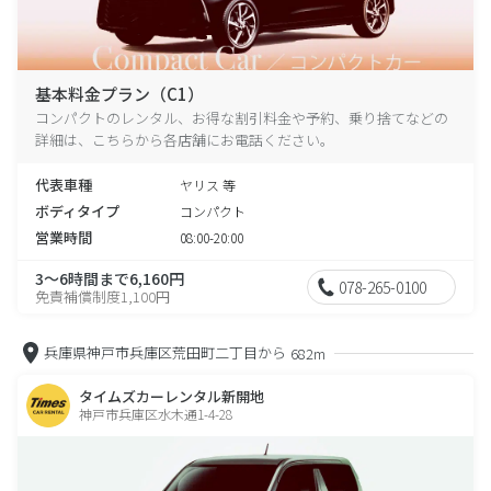
基本料金プラン（C1）
コンパクトのレンタル、お得な割引料金や予約、乗り捨てなどの
詳細は、こちらから各店舗にお電話ください。
代表車種
ヤリス 等
ボディタイプ
コンパクト
営業時間
08:00-20:00
3～6時間まで6,160円
078-265-0100
免責補償制度1,100円
兵庫県神戸市兵庫区荒田町二丁目から
682m
タイムズカーレンタル新開地
神戸市兵庫区水木通1-4-28