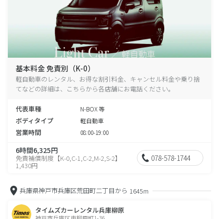
基本料金 免責別（K-0）
軽自動車のレンタル、お得な割引料金、キャンセル料金や乗り捨
てなどの詳細は、こちらから各店舗にお電話ください。
代表車種
N-BOX 等
ボディタイプ
軽自動車
営業時間
08:00-19:00
6時間6,325円
078-578-1744
免責補償制度【K-0,C-1,C-2,M-2,S-2】
1,430円
兵庫県神戸市兵庫区荒田町二丁目から
1645m
タイムズカーレンタル兵庫柳原
神戸市兵庫区東柳原町1-36