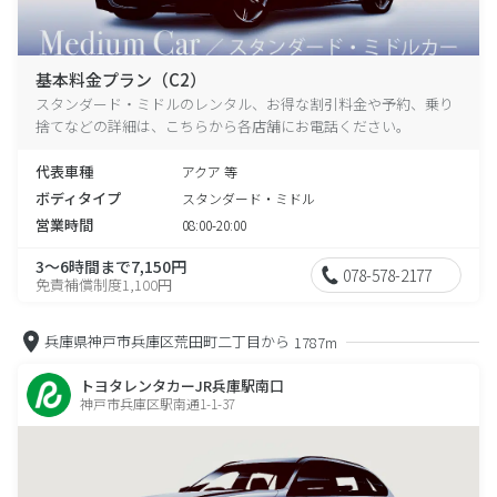
基本料金プラン（C2）
スタンダード・ミドルのレンタル、お得な割引料金や予約、乗り
捨てなどの詳細は、こちらから各店舗にお電話ください。
代表車種
アクア 等
ボディタイプ
スタンダード・ミドル
営業時間
08:00-20:00
3～6時間まで7,150円
078-578-2177
免責補償制度1,100円
兵庫県神戸市兵庫区荒田町二丁目から
1787m
トヨタレンタカーJR兵庫駅南口
神戸市兵庫区駅南通1-1-37