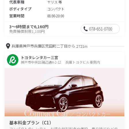
代表車種
ヤリス 等
ボディタイプ
コンパクト
営業時間
08:00-20:00
3～6時間まで6,160円
078-651-0700
免責補償制度1,100円
兵庫県神戸市兵庫区荒田町二丁目から
2721m
トヨタレンタカー三宮
神戸市中央区磯辺通4-2-12 兵庫トヨタビル東側内
基本料金プラン（C1）
コンパクトのレンタル、お得な割引料金や予約、乗り捨てなどの