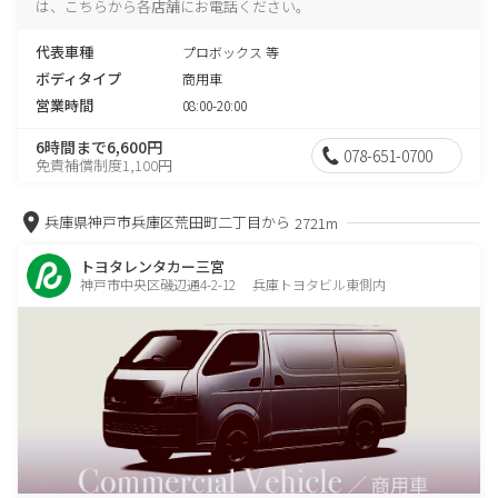
は、こちらから各店舗にお電話ください。
代表車種
プロボックス 等
ボディタイプ
商用車
営業時間
08:00-20:00
6時間まで6,600円
078-651-0700
免責補償制度1,100円
兵庫県神戸市兵庫区荒田町二丁目から
2721m
トヨタレンタカー三宮
神戸市中央区磯辺通4-2-12 兵庫トヨタビル東側内