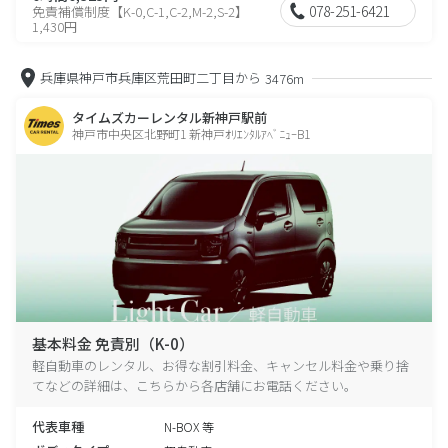
078-251-6421
免責補償制度【K-0,C-1,C-2,M-2,S-2】
1,430円
兵庫県神戸市兵庫区荒田町二丁目から
3476m
タイムズカーレンタル新神戸駅前
神戸市中央区北野町1 新神戸ｵﾘｴﾝﾀﾙｱﾍﾞﾆｭｰB1
基本料金 免責別（K-0）
軽自動車のレンタル、お得な割引料金、キャンセル料金や乗り捨
てなどの詳細は、こちらから各店舗にお電話ください。
代表車種
N-BOX 等