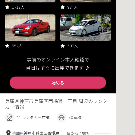
1717人
984人
852人
507人
事前のオンライン本人確認で
当日はすぐに出発できます ♪
始める
兵庫県神戸市兵庫区西橘通一丁目 周辺のレンタ
カー情報
11 レンタカー店舗
40 車種
兵庫県神戸市兵庫区西橘通一丁目から
1587m