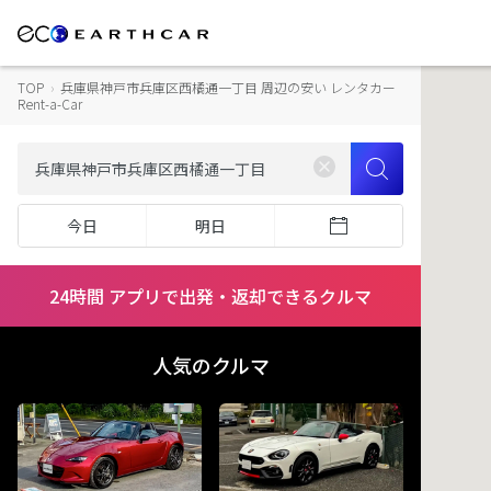
TOP
›
兵庫県神戸市兵庫区西橘通一丁目 周辺の安い レンタカー
Rent-a-Car
今日
明日
24時間 アプリで出発・返却できるクルマ
人気のクルマ