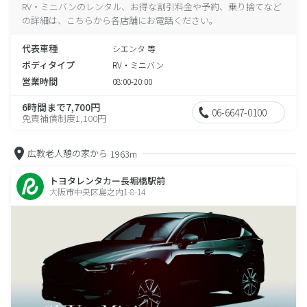
RV・ミニバンのレンタル、お得な割引料金や予約、乗り捨てなど
の詳細は、こちらから各店舗にお電話ください。
代表車種
シエンタ 等
ボディタイプ
RV・ミニバン
営業時間
08:00-20:00
6時間まで7,700円
06-6647-0100
免責補償制度1,100円
広教老人憩の家から
1963m
トヨタレンタカー長堀橋駅前
大阪市中央区島之内1-8-14