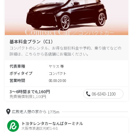
基本料金プラン（C1）
コンパクトのレンタル、お得な割引料金や予約、乗り捨てなどの
詳細は、こちらから各店舗にお電話ください。
代表車種
ヤリス 等
ボディタイプ
コンパクト
営業時間
08:00-20:00
3～6時間まで6,160円
06-6343-1100
免責補償制度1,100円
広教老人憩の家から
1775m
トヨタレンタカーなんばターミナル
大阪市浪速区元町1-4-8