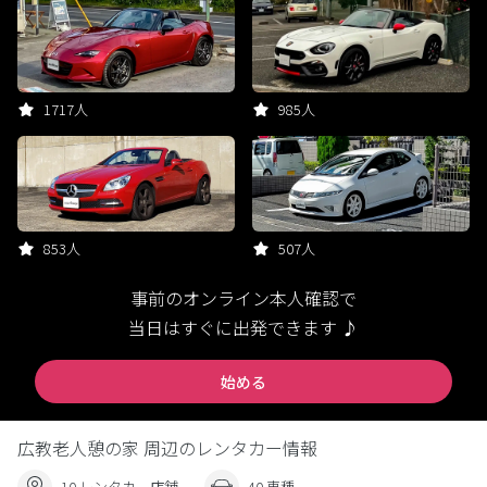
1717人
985人
853人
507人
事前のオンライン本人確認で
当日はすぐに出発できます ♪
始める
広教老人憩の家 周辺のレンタカー情報
10 レンタカー店舗
40 車種