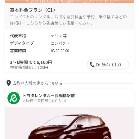
基本料金プラン（C1）
コンパクトのレンタル、お得な割引料金や予約、乗り捨てなどの
詳細は、こちらから各店舗にお電話ください。
代表車種
ヤリス 等
ボディタイプ
コンパクト
営業時間
08:00-20:00
3～6時間まで6,160円
06-6647-0100
免責補償制度1,100円
広教老人憩の家から
1963m
トヨタレンタカー長堀橋駅前
大阪市中央区島之内1-8-14