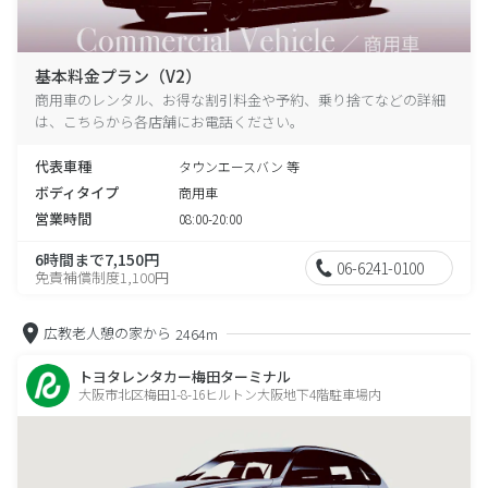
基本料金プラン（V2）
商用車のレンタル、お得な割引料金や予約、乗り捨てなどの詳細
は、こちらから各店舗にお電話ください。
代表車種
タウンエースバン 等
ボディタイプ
商用車
営業時間
08:00-20:00
6時間まで7,150円
06-6241-0100
免責補償制度1,100円
広教老人憩の家から
2464m
トヨタレンタカー梅田ターミナル
大阪市北区梅田1-8-16ヒルトン大阪地下4階駐車場内