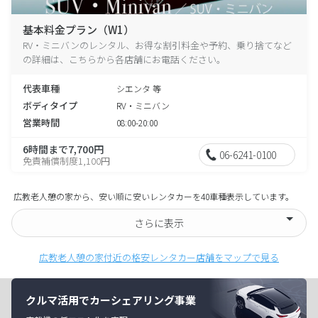
基本料金プラン（W1）
RV・ミニバンのレンタル、お得な割引料金や予約、乗り捨てなど
の詳細は、こちらから各店舗にお電話ください。
代表車種
シエンタ 等
ボディタイプ
RV・ミニバン
営業時間
08:00-20:00
6時間まで7,700円
06-6241-0100
免責補償制度1,100円
広教老人憩の家から、安い順に安いレンタカーを40車種表示しています。
さらに表示
広教老人憩の家付近の格安レンタカー店舗をマップで見る
クルマ活用でカーシェアリング事業