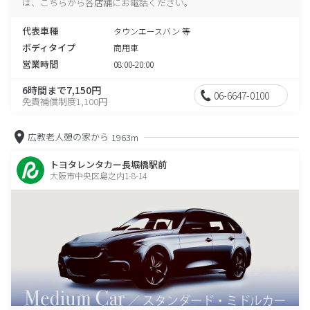
は、こちらから各店舗にお電話ください。
代表車種
タウンエースバン 等
ボディタイプ
商用車
営業時間
08:00-20:00
6時間まで7,150円
06-6647-0100
免責補償制度1,100円
広教老人憩の家から
1963m
トヨタレンタカー長堀橋駅前
大阪市中央区島之内1-8-14