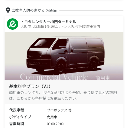
広教老人憩の家から
2464m
トヨタレンタカー梅田ターミナル
大阪市北区梅田1-8-16ヒルトン大阪地下4階駐車場内
基本料金プラン（V1）
商用車のレンタル、お得な割引料金や予約、乗り捨てなどの詳細
は、こちらから各店舗にお電話ください。
代表車種
プロボックス 等
ボディタイプ
商用車
営業時間
08:00-20:00