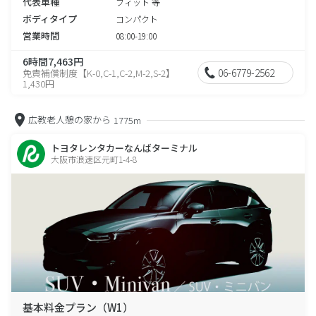
代表車種
フィット 等
ボディタイプ
コンパクト
営業時間
08:00-19:00
6時間7,463円
06-6779-2562
免責補償制度【K-0,C-1,C-2,M-2,S-2】
1,430円
広教老人憩の家から
1775m
トヨタレンタカーなんばターミナル
大阪市浪速区元町1-4-8
基本料金プラン（W1）