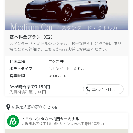
基本料金プラン（C2）
スタンダード・ミドルのレンタル、お得な割引料金や予約、乗り
捨てなどの詳細は、こちらから各店舗にお電話ください。
代表車種
アクア 等
ボディタイプ
スタンダード・ミドル
営業時間
08:00-20:00
3～6時間まで7,150円
06-6343-1100
免責補償制度1,100円
広教老人憩の家から
2464m
トヨタレンタカー梅田ターミナル
大阪市北区梅田1-8-16ヒルトン大阪地下4階駐車場内