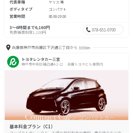
代表車種
ヤリス 等
ボディタイプ
コンパクト
営業時間
08:00-20:00
3～6時間まで6,160円
078-651-0700
免責補償制度1,100円
兵庫県神戸市兵庫区下沢通三丁目から
3330m
トヨタレンタカー三宮
神戸市中央区磯辺通4-2-12 兵庫トヨタビル東側内
基本料金プラン（C1）
コンパクトのレンタル、お得な割引料金や予約、乗り捨てなどの