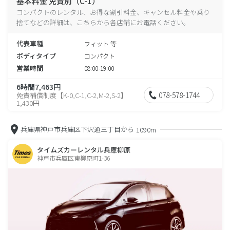
基本料金 免責別（C-1）
コンパクトのレンタル、お得な割引料金、キャンセル料金や乗り
捨てなどの詳細は、こちらから各店舗にお電話ください。
代表車種
フィット 等
ボディタイプ
コンパクト
営業時間
08:00-19:00
6時間7,463円
078-578-1744
免責補償制度【K-0,C-1,C-2,M-2,S-2】
1,430円
兵庫県神戸市兵庫区下沢通三丁目から
1090m
タイムズカーレンタル兵庫柳原
神戸市兵庫区東柳原町1-36