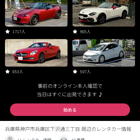
1717人
985人
853人
507人
事前のオンライン本人確認で
当日はすぐに出発できます ♪
始める
兵庫県神戸市兵庫区下沢通三丁目 周辺のレンタカー情報
11 レンタカー店舗
40 車種