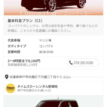
基本料金プラン（C1）
コンパクトのレンタル、お得な割引料金や予約、乗り捨てなどの
詳細は、こちらから各店舗にお電話ください。
代表車種
ヤリス 等
ボディタイプ
コンパクト
営業時間
08:00-20:00
3～6時間まで6,160円
078-265-0100
免責補償制度1,100円
兵庫県神戸市兵庫区下沢通三丁目から
431m
タイムズカーレンタル新開地
神戸市兵庫区水木通1-4-28