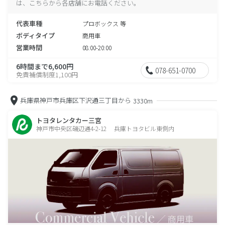
は、こちらから各店舗にお電話ください。
代表車種
プロボックス 等
ボディタイプ
商用車
営業時間
08:00-20:00
6時間まで6,600円
078-651-0700
免責補償制度1,100円
兵庫県神戸市兵庫区下沢通三丁目から
3330m
トヨタレンタカー三宮
神戸市中央区磯辺通4-2-12 兵庫トヨタビル東側内