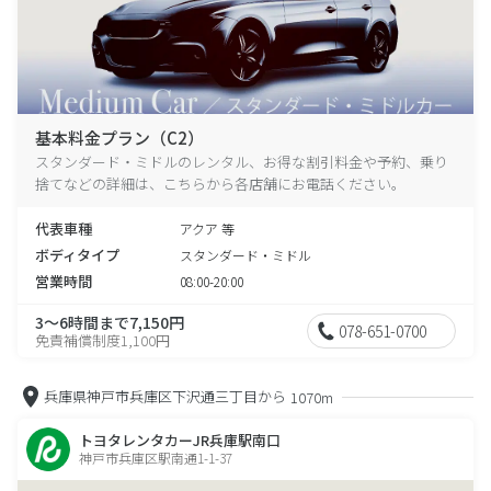
基本料金プラン（C2）
スタンダード・ミドルのレンタル、お得な割引料金や予約、乗り
捨てなどの詳細は、こちらから各店舗にお電話ください。
代表車種
アクア 等
ボディタイプ
スタンダード・ミドル
営業時間
08:00-20:00
3～6時間まで7,150円
078-651-0700
免責補償制度1,100円
兵庫県神戸市兵庫区下沢通三丁目から
1070m
トヨタレンタカーJR兵庫駅南口
神戸市兵庫区駅南通1-1-37