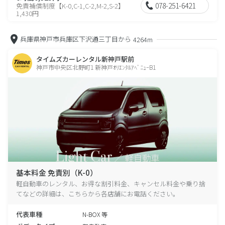
078-251-6421
免責補償制度【K-0,C-1,C-2,M-2,S-2】
1,430円
兵庫県神戸市兵庫区下沢通三丁目から
4264m
タイムズカーレンタル新神戸駅前
神戸市中央区北野町1 新神戸ｵﾘｴﾝﾀﾙｱﾍﾞﾆｭｰB1
基本料金 免責別（K-0）
軽自動車のレンタル、お得な割引料金、キャンセル料金や乗り捨
てなどの詳細は、こちらから各店舗にお電話ください。
代表車種
N-BOX 等