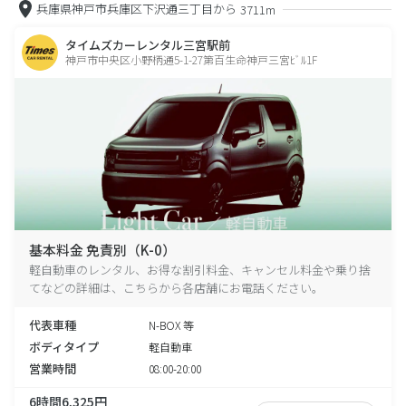
兵庫県神戸市兵庫区下沢通三丁目から
3711m
タイムズカーレンタル三宮駅前
神戸市中央区小野柄通5-1-27第百生命神戸三宮ﾋﾞﾙ1F
基本料金 免責別（K-0）
軽自動車のレンタル、お得な割引料金、キャンセル料金や乗り捨
てなどの詳細は、こちらから各店舗にお電話ください。
代表車種
N-BOX 等
ボディタイプ
軽自動車
営業時間
08:00-20:00
6時間6,325円