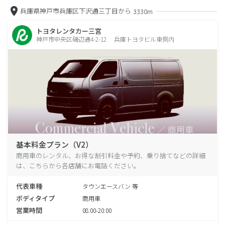
兵庫県神戸市兵庫区下沢通三丁目から
3330m
トヨタレンタカー三宮
神戸市中央区磯辺通4-2-12 兵庫トヨタビル東側内
基本料金プラン（V2）
商用車のレンタル、お得な割引料金や予約、乗り捨てなどの詳細
は、こちらから各店舗にお電話ください。
代表車種
タウンエースバン 等
ボディタイプ
商用車
営業時間
08:00-20:00