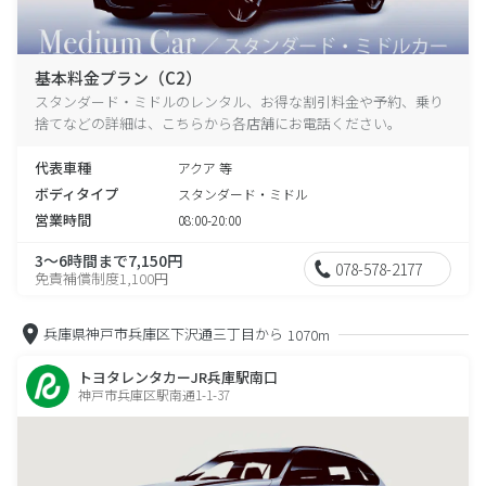
基本料金プラン（C2）
スタンダード・ミドルのレンタル、お得な割引料金や予約、乗り
捨てなどの詳細は、こちらから各店舗にお電話ください。
代表車種
アクア 等
ボディタイプ
スタンダード・ミドル
営業時間
08:00-20:00
3～6時間まで7,150円
078-578-2177
免責補償制度1,100円
兵庫県神戸市兵庫区下沢通三丁目から
1070m
トヨタレンタカーJR兵庫駅南口
神戸市兵庫区駅南通1-1-37