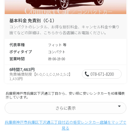
基本料金 免責別（C-1）
コンパクトのレンタル、お得な割引料金、キャンセル料金や乗り
捨てなどの詳細は、こちらから各店舗にお電話ください。
代表車種
フィット 等
ボディタイプ
コンパクト
営業時間
09:00-19:00
6時間7,463円
078-671-8200
免責補償制度【K-0,C-1,C-2,M-2,S-2】
1,430円
兵庫県神戸市兵庫区下沢通三丁目から、安い順に安いレンタカーを40車種表
示しています。
さらに表示
兵庫県神戸市兵庫区下沢通三丁目付近の格安レンタカー店舗をマップで
見る