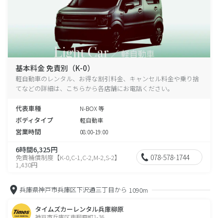
基本料金 免責別（K-0）
軽自動車のレンタル、お得な割引料金、キャンセル料金や乗り捨
てなどの詳細は、こちらから各店舗にお電話ください。
代表車種
N-BOX 等
ボディタイプ
軽自動車
営業時間
08:00-19:00
6時間6,325円
078-578-1744
免責補償制度【K-0,C-1,C-2,M-2,S-2】
1,430円
兵庫県神戸市兵庫区下沢通三丁目から
1090m
タイムズカーレンタル兵庫柳原
神戸市兵庫区東柳原町1-36