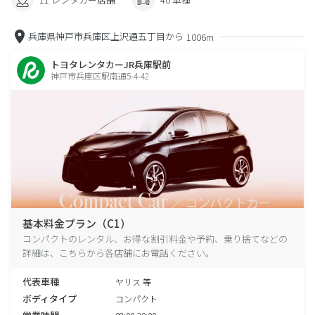
兵庫県神戸市兵庫区上沢通五丁目から
1006m
トヨタレンタカーJR兵庫駅前
神戸市兵庫区駅南通5-4-42
基本料金プラン（C1）
コンパクトのレンタル、お得な割引料金や予約、乗り捨てなどの
詳細は、こちらから各店舗にお電話ください。
代表車種
ヤリス 等
ボディタイプ
コンパクト