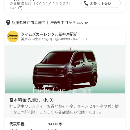
078-251-6421
免責補償制度【K-0,C-1,C-2,M-2,S-2】
1,430円
兵庫県神戸市兵庫区上沢通五丁目から
4451m
タイムズカーレンタル新神戸駅前
神戸市中央区北野町1 新神戸ｵﾘｴﾝﾀﾙｱﾍﾞﾆｭｰB1
基本料金 免責別（K-0）
軽自動車のレンタル、お得な割引料金、キャンセル料金や乗り捨
てなどの詳細は、こちらから各店舗にお電話ください。
代表車種
N-BOX 等