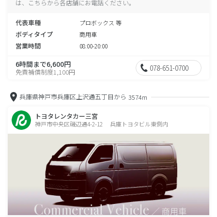
は、こちらから各店舗にお電話ください。
代表車種
プロボックス 等
ボディタイプ
商用車
営業時間
08:00-20:00
6時間まで6,600円
078-651-0700
免責補償制度1,100円
兵庫県神戸市兵庫区上沢通五丁目から
3574m
トヨタレンタカー三宮
神戸市中央区磯辺通4-2-12 兵庫トヨタビル東側内