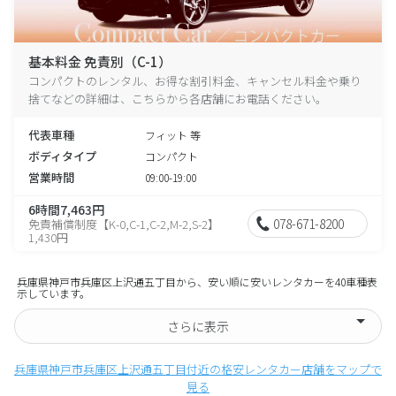
基本料金 免責別（C-1）
コンパクトのレンタル、お得な割引料金、キャンセル料金や乗り
捨てなどの詳細は、こちらから各店舗にお電話ください。
代表車種
フィット 等
ボディタイプ
コンパクト
営業時間
09:00-19:00
6時間7,463円
078-671-8200
免責補償制度【K-0,C-1,C-2,M-2,S-2】
1,430円
兵庫県神戸市兵庫区上沢通五丁目から、安い順に安いレンタカーを40車種表
示しています。
さらに表示
兵庫県神戸市兵庫区上沢通五丁目付近の格安レンタカー店舗をマップで
見る