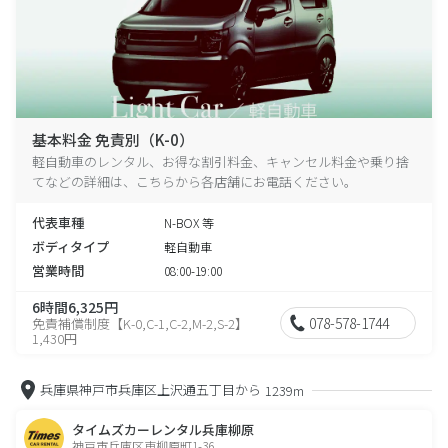
基本料金 免責別（K-0）
軽自動車のレンタル、お得な割引料金、キャンセル料金や乗り捨
てなどの詳細は、こちらから各店舗にお電話ください。
代表車種
N-BOX 等
ボディタイプ
軽自動車
営業時間
08:00-19:00
6時間6,325円
078-578-1744
免責補償制度【K-0,C-1,C-2,M-2,S-2】
1,430円
兵庫県神戸市兵庫区上沢通五丁目から
1239m
タイムズカーレンタル兵庫柳原
神戸市兵庫区東柳原町1-36