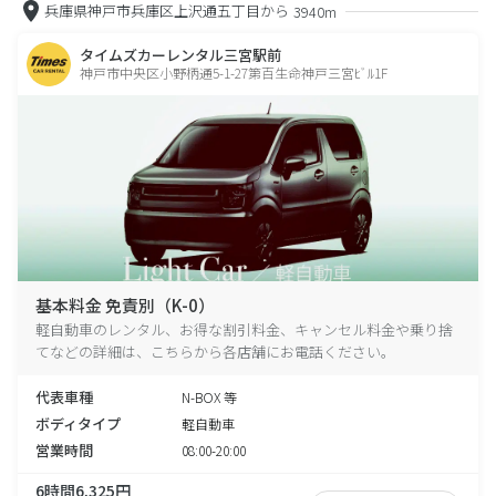
兵庫県神戸市兵庫区上沢通五丁目から
3940m
タイムズカーレンタル三宮駅前
神戸市中央区小野柄通5-1-27第百生命神戸三宮ﾋﾞﾙ1F
基本料金 免責別（K-0）
軽自動車のレンタル、お得な割引料金、キャンセル料金や乗り捨
てなどの詳細は、こちらから各店舗にお電話ください。
代表車種
N-BOX 等
ボディタイプ
軽自動車
営業時間
08:00-20:00
6時間6,325円