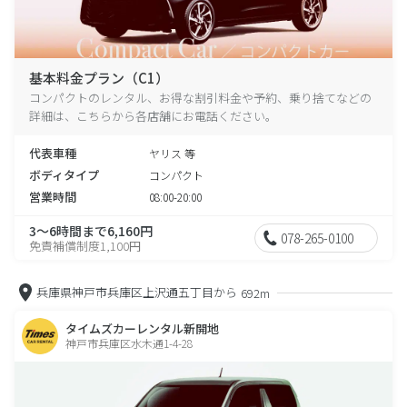
基本料金プラン（C1）
コンパクトのレンタル、お得な割引料金や予約、乗り捨てなどの
詳細は、こちらから各店舗にお電話ください。
代表車種
ヤリス 等
ボディタイプ
コンパクト
営業時間
08:00-20:00
3～6時間まで6,160円
078-265-0100
免責補償制度1,100円
兵庫県神戸市兵庫区上沢通五丁目から
692m
タイムズカーレンタル新開地
神戸市兵庫区水木通1-4-28