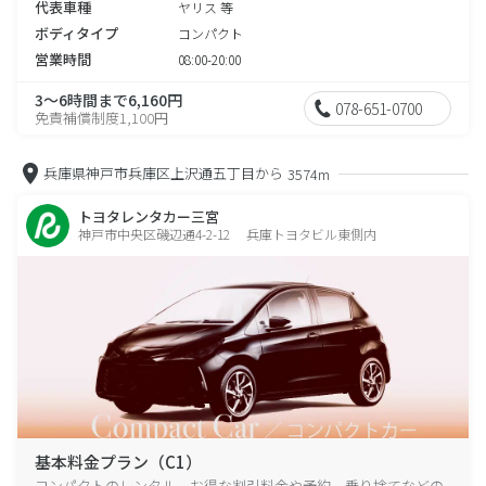
代表車種
ヤリス 等
ボディタイプ
コンパクト
営業時間
08:00-20:00
3～6時間まで6,160円
078-651-0700
免責補償制度1,100円
兵庫県神戸市兵庫区上沢通五丁目から
3574m
トヨタレンタカー三宮
神戸市中央区磯辺通4-2-12 兵庫トヨタビル東側内
基本料金プラン（C1）
コンパクトのレンタル、お得な割引料金や予約、乗り捨てなどの