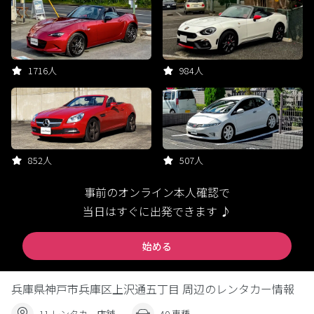
1716人
984人
852人
507人
事前のオンライン本人確認で
当日はすぐに出発できます ♪
始める
兵庫県神戸市兵庫区上沢通五丁目 周辺のレンタカー情報
11 レンタカー店舗
40 車種