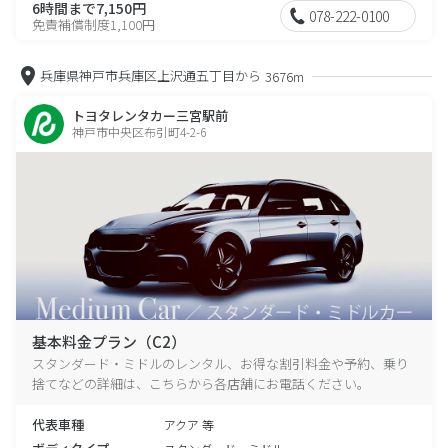
6時間まで7,150円
078-222-0100
免責補償制度1,100円
兵庫県神戸市兵庫区上沢通五丁目から
3676m
トヨタレンタカー三宮駅前
神戸市中央区布引町4-2-6
基本料金プラン（C2）
スタンダード・ミドルのレンタル、お得な割引料金や予約、乗り
捨てなどの詳細は、こちらから各店舗にお電話ください。
代表車種
アクア 等