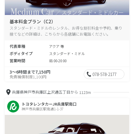
基本料金プラン（C2）
スタンダード・ミドルのレンタル、お得な割引料金や予約、乗り
捨てなどの詳細は、こちらから各店舗にお電話ください。
代表車種
アクア 等
ボディタイプ
スタンダード・ミドル
営業時間
08:00-20:00
3～6時間まで7,150円
078-578-2177
免責補償制度1,100円
兵庫県神戸市兵庫区上沢通五丁目から
1123m
トヨタレンタカーJR兵庫駅南口
神戸市兵庫区駅南通1-1-37