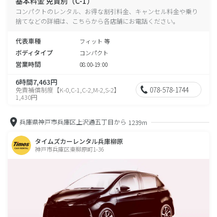
基本料金 免責別（C-1）
コンパクトのレンタル、お得な割引料金、キャンセル料金や乗り
捨てなどの詳細は、こちらから各店舗にお電話ください。
代表車種
フィット 等
ボディタイプ
コンパクト
営業時間
08:00-19:00
6時間7,463円
078-578-1744
免責補償制度【K-0,C-1,C-2,M-2,S-2】
1,430円
兵庫県神戸市兵庫区上沢通五丁目から
1239m
タイムズカーレンタル兵庫柳原
神戸市兵庫区東柳原町1-36