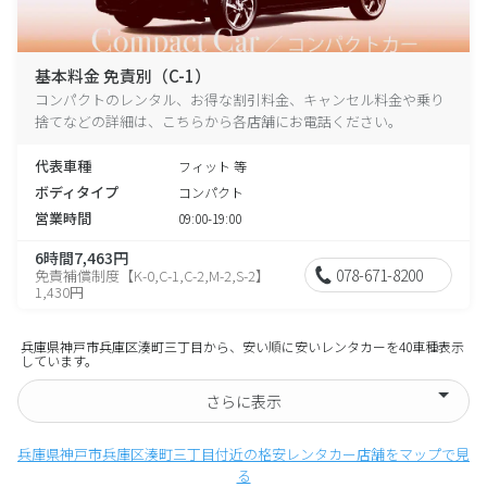
基本料金 免責別（C-1）
コンパクトのレンタル、お得な割引料金、キャンセル料金や乗り
捨てなどの詳細は、こちらから各店舗にお電話ください。
代表車種
フィット 等
ボディタイプ
コンパクト
営業時間
09:00-19:00
6時間7,463円
078-671-8200
免責補償制度【K-0,C-1,C-2,M-2,S-2】
1,430円
兵庫県神戸市兵庫区湊町三丁目から、安い順に安いレンタカーを40車種表示
しています。
さらに表示
兵庫県神戸市兵庫区湊町三丁目付近の格安レンタカー店舗をマップで見
る