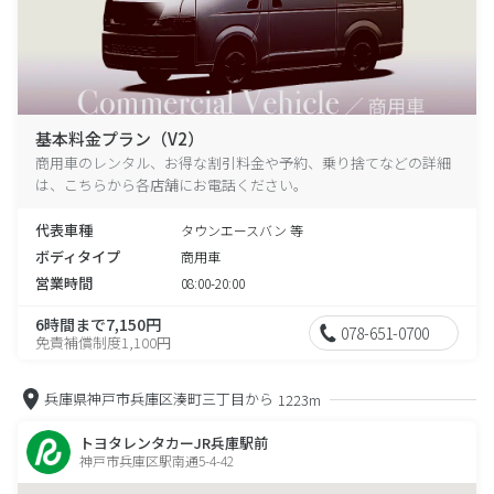
基本料金プラン（V2）
商用車のレンタル、お得な割引料金や予約、乗り捨てなどの詳細
は、こちらから各店舗にお電話ください。
代表車種
タウンエースバン 等
ボディタイプ
商用車
営業時間
08:00-20:00
6時間まで7,150円
078-651-0700
免責補償制度1,100円
兵庫県神戸市兵庫区湊町三丁目から
1223m
トヨタレンタカーJR兵庫駅前
神戸市兵庫区駅南通5-4-42