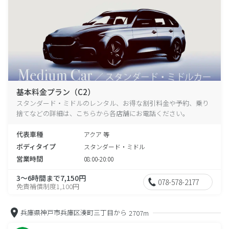
基本料金プラン（C2）
スタンダード・ミドルのレンタル、お得な割引料金や予約、乗り
捨てなどの詳細は、こちらから各店舗にお電話ください。
代表車種
アクア 等
ボディタイプ
スタンダード・ミドル
営業時間
08:00-20:00
3～6時間まで7,150円
078-578-2177
免責補償制度1,100円
兵庫県神戸市兵庫区湊町三丁目から
2707m