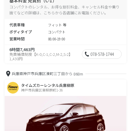
基本料金 免責別（C-1）
コンパクトのレンタル、お得な割引料金、キャンセル料金や乗り
捨てなどの詳細は、こちらから各店舗にお電話ください。
代表車種
フィット 等
ボディタイプ
コンパクト
営業時間
08:00-19:00
6時間7,463円
078-578-1744
免責補償制度【K-0,C-1,C-2,M-2,S-2】
1,430円
兵庫県神戸市兵庫区湊町三丁目から
868m
タイムズカーレンタル兵庫柳原
神戸市兵庫区東柳原町1-36