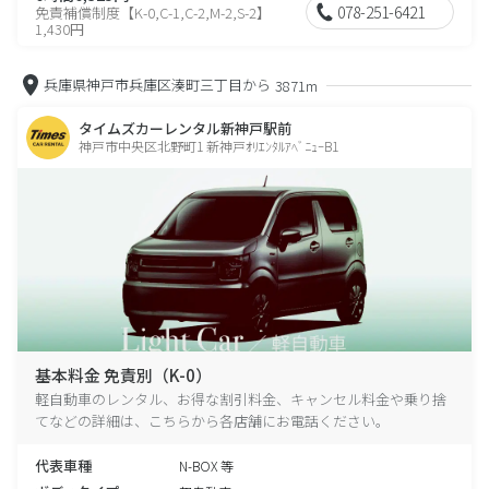
078-251-6421
免責補償制度【K-0,C-1,C-2,M-2,S-2】
1,430円
兵庫県神戸市兵庫区湊町三丁目から
3871m
タイムズカーレンタル新神戸駅前
神戸市中央区北野町1 新神戸ｵﾘｴﾝﾀﾙｱﾍﾞﾆｭｰB1
基本料金 免責別（K-0）
軽自動車のレンタル、お得な割引料金、キャンセル料金や乗り捨
てなどの詳細は、こちらから各店舗にお電話ください。
代表車種
N-BOX 等