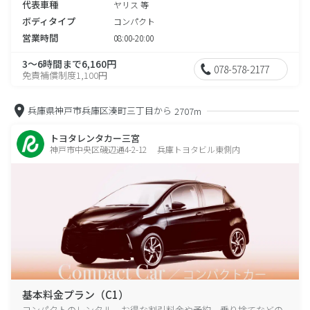
代表車種
ヤリス 等
ボディタイプ
コンパクト
営業時間
08:00-20:00
3～6時間まで6,160円
078-578-2177
免責補償制度1,100円
兵庫県神戸市兵庫区湊町三丁目から
2707m
トヨタレンタカー三宮
神戸市中央区磯辺通4-2-12 兵庫トヨタビル東側内
基本料金プラン（C1）
コンパクトのレンタル、お得な割引料金や予約、乗り捨てなどの