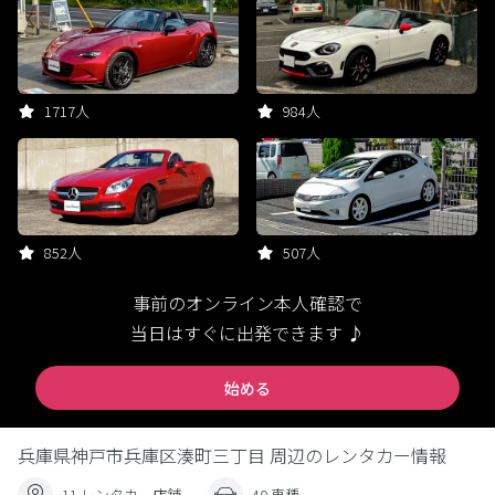
1717人
984人
852人
507人
事前のオンライン本人確認で
当日はすぐに出発できます ♪
始める
兵庫県神戸市兵庫区湊町三丁目 周辺のレンタカー情報
11 レンタカー店舗
40 車種