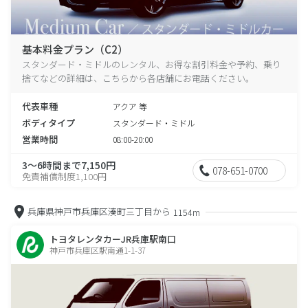
基本料金プラン（C2）
スタンダード・ミドルのレンタル、お得な割引料金や予約、乗り
捨てなどの詳細は、こちらから各店舗にお電話ください。
代表車種
アクア 等
ボディタイプ
スタンダード・ミドル
営業時間
08:00-20:00
3～6時間まで7,150円
078-651-0700
免責補償制度1,100円
兵庫県神戸市兵庫区湊町三丁目から
1154m
トヨタレンタカーJR兵庫駅南口
神戸市兵庫区駅南通1-1-37