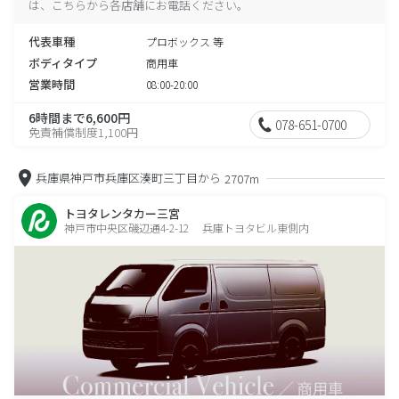
は、こちらから各店舗にお電話ください。
代表車種
プロボックス 等
ボディタイプ
商用車
営業時間
08:00-20:00
6時間まで6,600円
078-651-0700
免責補償制度1,100円
兵庫県神戸市兵庫区湊町三丁目から
2707m
トヨタレンタカー三宮
神戸市中央区磯辺通4-2-12 兵庫トヨタビル東側内