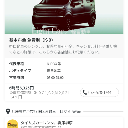
基本料金 免責別（K-0）
軽自動車のレンタル、お得な割引料金、キャンセル料金や乗り捨
てなどの詳細は、こちらから各店舗にお電話ください。
代表車種
N-BOX 等
ボディタイプ
軽自動車
営業時間
08:00-19:00
6時間6,325円
078-578-1744
免責補償制度【K-0,C-1,C-2,M-2,S-2】
1,430円
兵庫県神戸市兵庫区湊町三丁目から
868m
タイムズカーレンタル兵庫柳原
神戸市兵庫区東柳原町1-36