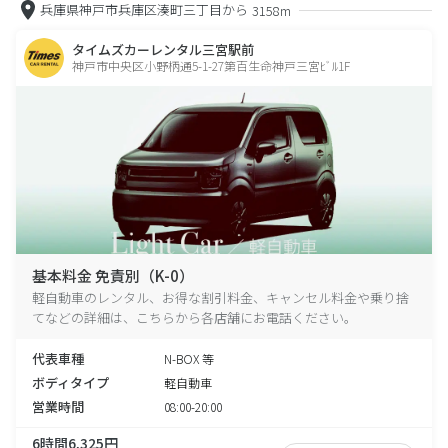
兵庫県神戸市兵庫区湊町三丁目から
3158m
タイムズカーレンタル三宮駅前
神戸市中央区小野柄通5-1-27第百生命神戸三宮ﾋﾞﾙ1F
基本料金 免責別（K-0）
軽自動車のレンタル、お得な割引料金、キャンセル料金や乗り捨
てなどの詳細は、こちらから各店舗にお電話ください。
代表車種
N-BOX 等
ボディタイプ
軽自動車
営業時間
08:00-20:00
6時間6,325円