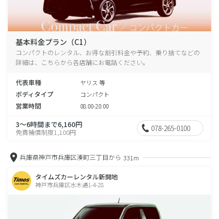
基本料金プラン（C1）
コンパクトのレンタル、お得な割引料金や予約、乗り捨てなどの
詳細は、こちらから各店舗にお電話ください。
代表車種
ヤリス 等
ボディタイプ
コンパクト
営業時間
08:00-20:00
3～6時間まで6,160円
078-265-0100
免責補償制度1,100円
兵庫県神戸市兵庫区湊町三丁目から
331m
タイムズカーレンタル新開地
神戸市兵庫区水木通1-4-28