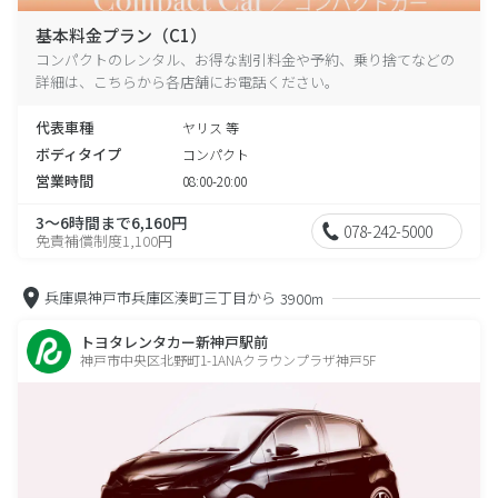
基本料金プラン（C1）
コンパクトのレンタル、お得な割引料金や予約、乗り捨てなどの
詳細は、こちらから各店舗にお電話ください。
代表車種
ヤリス 等
ボディタイプ
コンパクト
営業時間
08:00-20:00
3～6時間まで6,160円
078-242-5000
免責補償制度1,100円
兵庫県神戸市兵庫区湊町三丁目から
3900m
トヨタレンタカー新神戸駅前
神戸市中央区北野町1-1ANAクラウンプラザ神戸5F