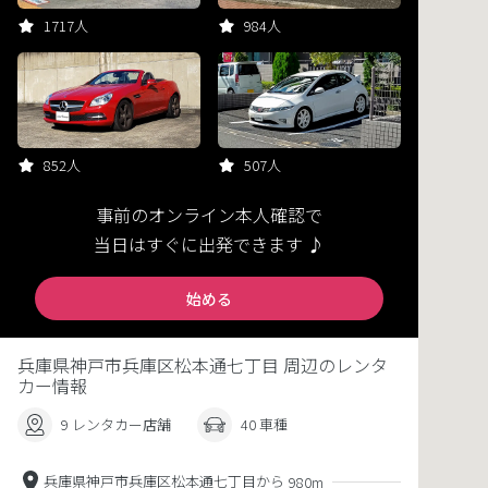
1717人
984人
852人
507人
事前のオンライン本人確認で
当日はすぐに出発できます ♪
始める
兵庫県神戸市兵庫区松本通七丁目 周辺のレンタ
カー情報
9 レンタカー店舗
40 車種
兵庫県神戸市兵庫区松本通七丁目から
980m