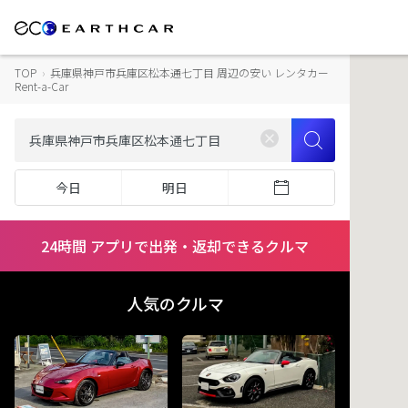
TOP
›
兵庫県神戸市兵庫区松本通七丁目 周辺の安い レンタカー
Rent-a-Car
今日
明日
24時間 アプリで出発・返却できるクルマ
人気のクルマ