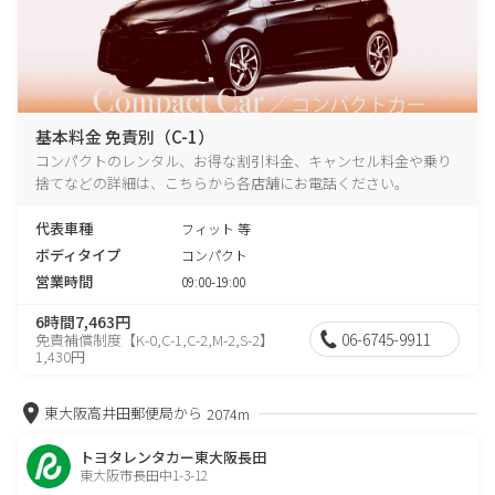
基本料金 免責別（C-1）
コンパクトのレンタル、お得な割引料金、キャンセル料金や乗り
捨てなどの詳細は、こちらから各店舗にお電話ください。
代表車種
フィット 等
ボディタイプ
コンパクト
営業時間
09:00-19:00
6時間7,463円
06-6745-9911
免責補償制度【K-0,C-1,C-2,M-2,S-2】
1,430円
東大阪高井田郵便局から
2074m
トヨタレンタカー東大阪長田
東大阪市長田中1-3-12