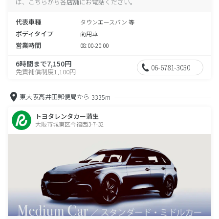
は、こちらから各店舗にお電話ください。
代表車種
タウンエースバン 等
ボディタイプ
商用車
営業時間
08:00-20:00
6時間まで7,150円
06-6781-3030
免責補償制度1,100円
東大阪高井田郵便局から
3335m
トヨタレンタカー蒲生
大阪市城東区今福西3-7-32