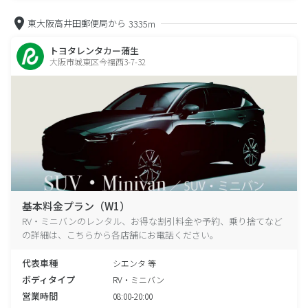
東大阪高井田郵便局から
3335m
トヨタレンタカー蒲生
大阪市城東区今福西3-7-32
基本料金プラン（W1）
RV・ミニバンのレンタル、お得な割引料金や予約、乗り捨てなど
の詳細は、こちらから各店舗にお電話ください。
代表車種
シエンタ 等
ボディタイプ
RV・ミニバン
営業時間
08:00-20:00