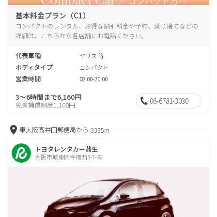
基本料金プラン（C1）
コンパクトのレンタル、お得な割引料金や予約、乗り捨てなどの
詳細は、こちらから各店舗にお電話ください。
代表車種
ヤリス 等
ボディタイプ
コンパクト
営業時間
08:00-20:00
3～6時間まで6,160円
06-6781-3030
免責補償制度1,100円
東大阪高井田郵便局から
3335m
トヨタレンタカー蒲生
大阪市城東区今福西3-7-32