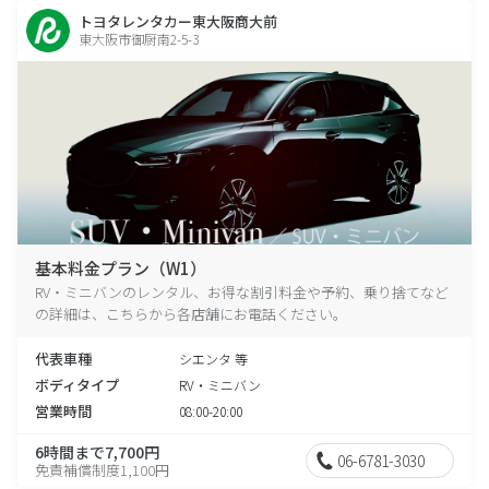
トヨタレンタカー東大阪商大前
東大阪市御厨南2-5-3
基本料金プラン（W1）
RV・ミニバンのレンタル、お得な割引料金や予約、乗り捨てなど
の詳細は、こちらから各店舗にお電話ください。
代表車種
シエンタ 等
ボディタイプ
RV・ミニバン
営業時間
08:00-20:00
6時間まで7,700円
06-6781-3030
免責補償制度1,100円