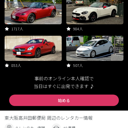
1717人
984人
853人
507人
事前のオンライン本人確認で
当日はすぐに出発できます ♪
始める
東大阪高井田郵便局 周辺のレンタカー情報
8 レンタカー店舗
40 車種