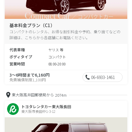
基本料金プラン（C1）
コンパクトのレンタル、お得な割引料金や予約、乗り捨てなどの
詳細は、こちらから各店舗にお電話ください。
代表車種
ヤリス 等
ボディタイプ
コンパクト
営業時間
08:00-20:00
3～6時間まで6,160円
06-6933-1461
免責補償制度1,100円
東大阪高井田郵便局から
2074m
トヨタレンタカー東大阪長田
東大阪市長田中1-3-12