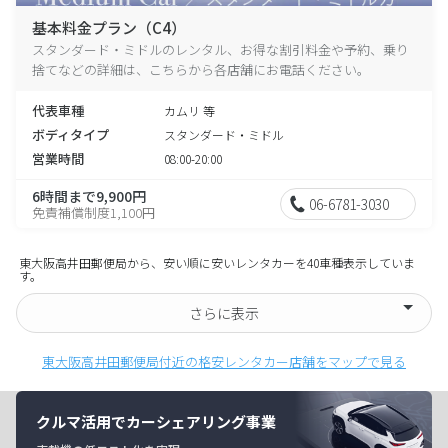
基本料金プラン（C4）
スタンダード・ミドルのレンタル、お得な割引料金や予約、乗り
捨てなどの詳細は、こちらから各店舗にお電話ください。
代表車種
カムリ 等
ボディタイプ
スタンダード・ミドル
営業時間
08:00-20:00
6時間まで9,900円
06-6781-3030
免責補償制度1,100円
東大阪高井田郵便局から、安い順に安いレンタカーを40車種表示していま
す。
さらに表示
東大阪高井田郵便局付近の格安レンタカー店舗をマップで見る
クルマ活用でカーシェアリング事業