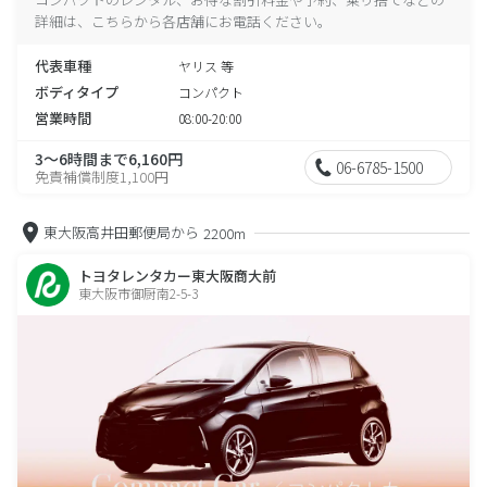
詳細は、こちらから各店舗にお電話ください。
代表車種
ヤリス 等
ボディタイプ
コンパクト
営業時間
08:00-20:00
3～6時間まで6,160円
06-6785-1500
免責補償制度1,100円
東大阪高井田郵便局から
2200m
トヨタレンタカー東大阪商大前
東大阪市御厨南2-5-3