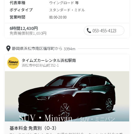
代表車種
ウイングロード 等
ボディタイプ
スタンダード・ミドル
営業時間
08:00-20:00
6時間12,430円
053-455-4123
免責補償制度1,650円
静岡県浜松市南区福塚町から
3394m
タイムズカーレンタル浜松駅南
浜松市中区砂山町352-1
基本料金 免責別（O-3）