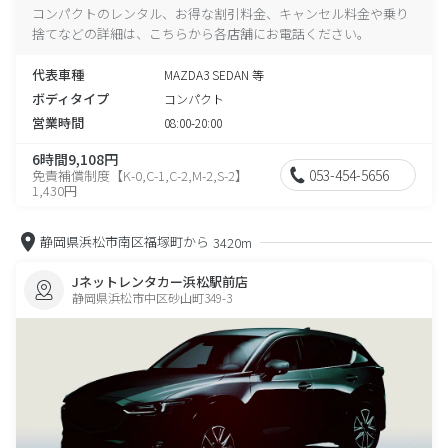
コンパクトのレンタル、お得な割引料金、キャンセル料金や乗り
捨てなどの詳細は、こちらから各店舗にお電話ください。
代表車種
MAZDA3 SEDAN 等
ボディタイプ
コンパクト
営業時間
08:00-20:00
6時間9,108円
053-454-5656
免責補償制度【K-0,C-1,C-2,M-2,S-2】
1,430円
静岡県浜松市南区福塚町から
3420m
Jネットレンタカー浜松駅前店
静岡県浜松市中区砂山町349-3