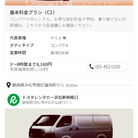
基本料金プラン（C1）
コンパクトのレンタル、お得な割引料金や予約、乗り捨てなどの
詳細は、こちらから各店舗にお電話ください。
代表車種
ヤリス 等
ボディタイプ
コンパクト
営業時間
08:00-20:00
3～6時間まで6,160円
053-452-0100
免責補償制度1,100円
静岡県浜松市南区福塚町から
3535m
トヨタレンタカー浜松新幹線口
静岡県浜松市中区砂山町327-1