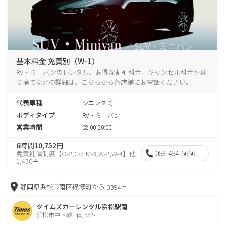
基本料金 免責別（W-1）
RV・ミニバンのレンタル、お得な割引料金、キャンセル料金や乗
り捨てなどの詳細は、こちらから各店舗にお電話ください。
代表車種
シエンタ 等
ボディタイプ
RV・ミニバン
営業時間
08:00-20:00
6時間10,752円
053-454-5656
免責補償制度【O-2,C-3,M-3,W-2,W-4】他
1,430円
静岡県浜松市南区福塚町から
3394m
タイムズカーレンタル浜松駅南
浜松市中区砂山町352-1