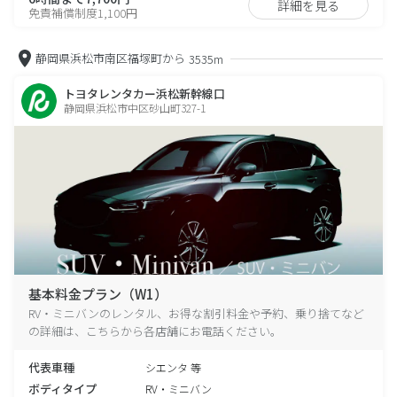
詳細を見る
免責補償制度1,100円
静岡県浜松市南区福塚町から
3535m
トヨタレンタカー浜松新幹線口
静岡県浜松市中区砂山町327-1
基本料金プラン（W1）
RV・ミニバンのレンタル、お得な割引料金や予約、乗り捨てなど
の詳細は、こちらから各店舗にお電話ください。
代表車種
シエンタ 等
ボディタイプ
RV・ミニバン