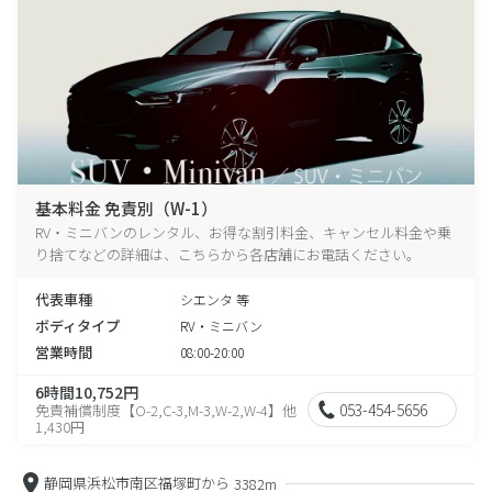
基本料金 免責別（W-1）
RV・ミニバンのレンタル、お得な割引料金、キャンセル料金や乗
り捨てなどの詳細は、こちらから各店舗にお電話ください。
代表車種
シエンタ 等
ボディタイプ
RV・ミニバン
営業時間
08:00-20:00
6時間10,752円
053-454-5656
免責補償制度【O-2,C-3,M-3,W-2,W-4】他
1,430円
静岡県浜松市南区福塚町から
3382m