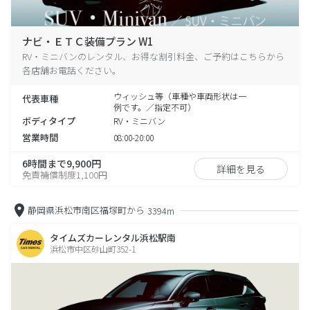
ナビ・ＥＴＣ装備プラン W1
RV・ミニバンのレンタル、お得な割引料金、ご予約はこちらから
各店舗お電話ください。
ウィッシュ等（車種や車両形状は一
代表車種
例です。／指定不可）
ボディタイプ
RV・ミニバン
営業時間
08:00-20:00
6時間まで9,900円
詳細を見る
免責補償制度1,100円
静岡県浜松市南区福塚町から
3394m
タイムズカーレンタル浜松駅南
浜松市中区砂山町352-1