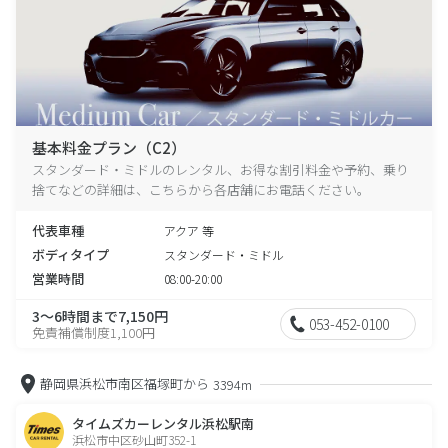
基本料金プラン（C2）
スタンダード・ミドルのレンタル、お得な割引料金や予約、乗り
捨てなどの詳細は、こちらから各店舗にお電話ください。
代表車種
アクア 等
ボディタイプ
スタンダード・ミドル
営業時間
08:00-20:00
3～6時間まで7,150円
053-452-0100
免責補償制度1,100円
静岡県浜松市南区福塚町から
3394m
タイムズカーレンタル浜松駅南
浜松市中区砂山町352-1