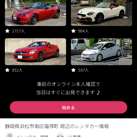
1717人
984人
852人
507人
事前のオンライン本人確認で
当日はすぐに出発できます ♪
始める
静岡県浜松市南区福塚町 周辺のレンタカー情報
4 レンタカー店舗
22 車種