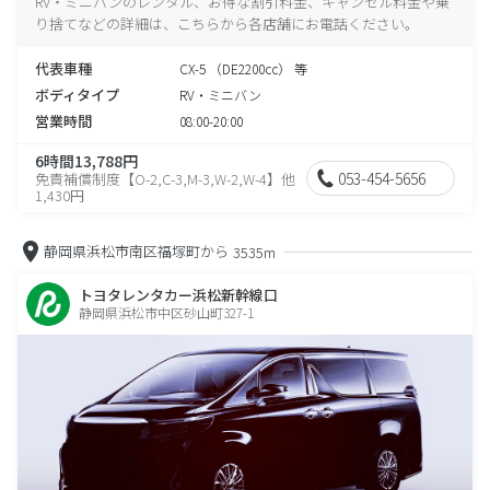
RV・ミニバンのレンタル、お得な割引料金、キャンセル料金や乗
り捨てなどの詳細は、こちらから各店舗にお電話ください。
代表車種
CX-5 （DE2200cc） 等
ボディタイプ
RV・ミニバン
営業時間
08:00-20:00
6時間13,788円
053-454-5656
免責補償制度【O-2,C-3,M-3,W-2,W-4】他
1,430円
静岡県浜松市南区福塚町から
3535m
トヨタレンタカー浜松新幹線口
静岡県浜松市中区砂山町327-1