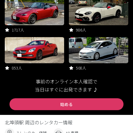
1717人
986人
853人
508人
事前のオンライン本人確認で
当日はすぐに出発できます ♪
始める
北埠頭駅 周辺のレンタカー情報
7 レンタカー店舗
40 車種