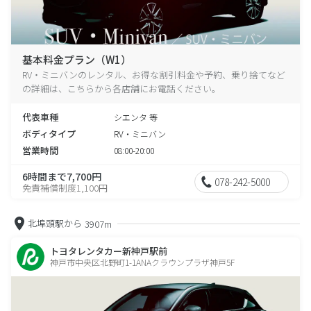
基本料金プラン（W1）
RV・ミニバンのレンタル、お得な割引料金や予約、乗り捨てなど
の詳細は、こちらから各店舗にお電話ください。
代表車種
シエンタ 等
ボディタイプ
RV・ミニバン
営業時間
08:00-20:00
6時間まで7,700円
078-242-5000
免責補償制度1,100円
北埠頭駅から
3907m
トヨタレンタカー新神戸駅前
神戸市中央区北野町1-1ANAクラウンプラザ神戸5F