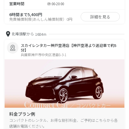
営業時間
09:00-20:00
6時間まで5,400円
詳細を見る
免責補償制度(あんしん補償制度）0円
北埠頭駅から
1684m
スカイレンタカー神戸空港店【神戸空港より送迎車で約5
分】
兵庫県神戸市中央区港島8-3-1
料金プラン例
コンパクトのレンタル、お得な割引料金、ご予約はこちらから各
店舗お電話ください。