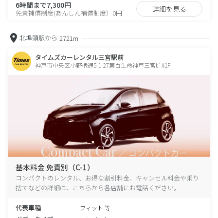
6時間まで7,300円
詳細を見る
免責補償制度(あんしん補償制度）0円
北埠頭駅から
2721m
タイムズカーレンタル三宮駅前
神戸市中央区小野柄通5-1-27第百生命神戸三宮ﾋﾞﾙ1F
基本料金 免責別（C-1）
コンパクトのレンタル、お得な割引料金、キャンセル料金や乗り
捨てなどの詳細は、こちらから各店舗にお電話ください。
代表車種
フィット 等