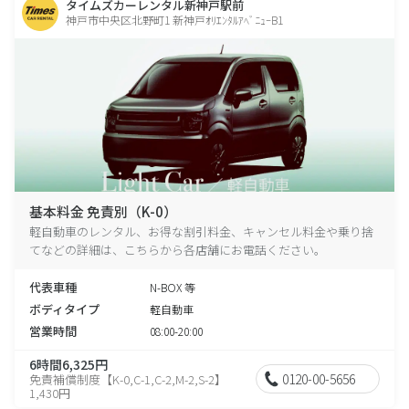
タイムズカーレンタル新神戸駅前
神戸市中央区北野町1 新神戸ｵﾘｴﾝﾀﾙｱﾍﾞﾆｭｰB1
基本料金 免責別（K-0）
軽自動車のレンタル、お得な割引料金、キャンセル料金や乗り捨
てなどの詳細は、こちらから各店舗にお電話ください。
代表車種
N-BOX 等
ボディタイプ
軽自動車
営業時間
08:00-20:00
6時間6,325円
0120-00-5656
免責補償制度【K-0,C-1,C-2,M-2,S-2】
1,430円