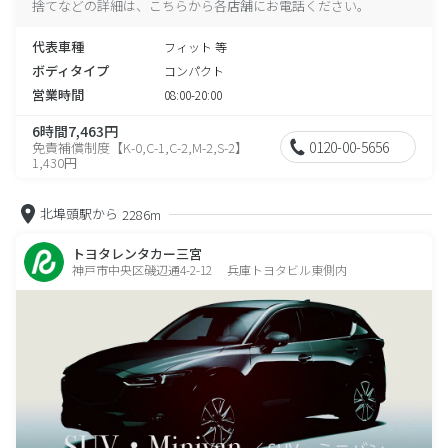
捨てなどの詳細は、こちらから各店舗にお電話ください。
代表車種
フィット 等
ボディタイプ
コンパクト
営業時間
08:00-20:00
6時間7,463円
0120-00-5656
免責補償制度【K-0,C-1,C-2,M-2,S-2】
1,430円
北埠頭駅から
2286m
トヨタレンタカー三宮
神戸市中央区磯辺通4-2-12 兵庫トヨタビル東側内