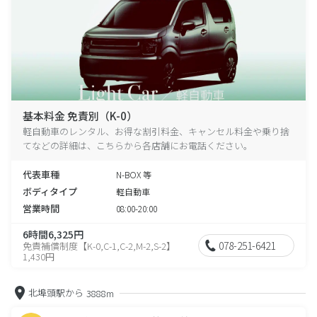
基本料金 免責別（K-0）
軽自動車のレンタル、お得な割引料金、キャンセル料金や乗り捨
てなどの詳細は、こちらから各店舗にお電話ください。
代表車種
N-BOX 等
ボディタイプ
軽自動車
営業時間
08:00-20:00
6時間6,325円
078-251-6421
免責補償制度【K-0,C-1,C-2,M-2,S-2】
1,430円
北埠頭駅から
3888m