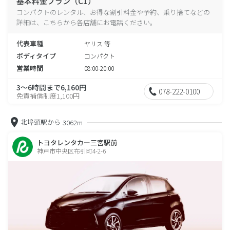
基本料金プラン（C1）
コンパクトのレンタル、お得な割引料金や予約、乗り捨てなどの
詳細は、こちらから各店舗にお電話ください。
代表車種
ヤリス 等
ボディタイプ
コンパクト
営業時間
08:00-20:00
3～6時間まで6,160円
078-222-0100
免責補償制度1,100円
北埠頭駅から
3062m
トヨタレンタカー三宮駅前
神戸市中央区布引町4-2-6