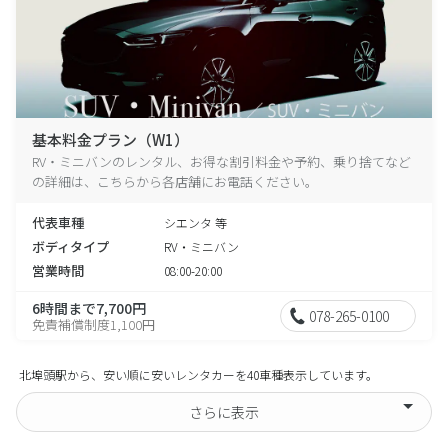
基本料金プラン（W1）
RV・ミニバンのレンタル、お得な割引料金や予約、乗り捨てなど
の詳細は、こちらから各店舗にお電話ください。
代表車種
シエンタ 等
ボディタイプ
RV・ミニバン
営業時間
08:00-20:00
6時間まで7,700円
078-265-0100
免責補償制度1,100円
北埠頭駅から、安い順に安いレンタカーを40車種表示しています。
さらに表示