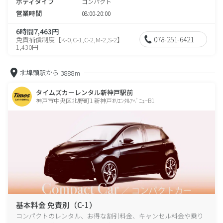
ボディタイプ
コンパクト
営業時間
08:00-20:00
6時間7,463円
078-251-6421
免責補償制度【K-0,C-1,C-2,M-2,S-2】
1,430円
北埠頭駅から
3888m
タイムズカーレンタル新神戸駅前
神戸市中央区北野町1 新神戸ｵﾘｴﾝﾀﾙｱﾍﾞﾆｭｰB1
基本料金 免責別（C-1）
コンパクトのレンタル、お得な割引料金、キャンセル料金や乗り