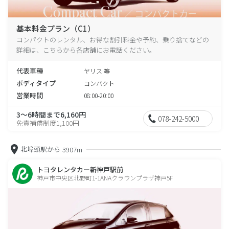
基本料金プラン（C1）
コンパクトのレンタル、お得な割引料金や予約、乗り捨てなどの
詳細は、こちらから各店舗にお電話ください。
代表車種
ヤリス 等
ボディタイプ
コンパクト
営業時間
08:00-20:00
3～6時間まで6,160円
078-242-5000
免責補償制度1,100円
北埠頭駅から
3907m
トヨタレンタカー新神戸駅前
神戸市中央区北野町1-1ANAクラウンプラザ神戸5F