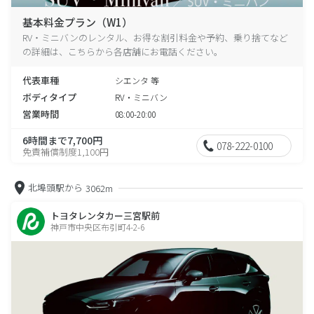
基本料金プラン（W1）
RV・ミニバンのレンタル、お得な割引料金や予約、乗り捨てなど
の詳細は、こちらから各店舗にお電話ください。
代表車種
シエンタ 等
ボディタイプ
RV・ミニバン
営業時間
08:00-20:00
6時間まで7,700円
078-222-0100
免責補償制度1,100円
北埠頭駅から
3062m
トヨタレンタカー三宮駅前
神戸市中央区布引町4-2-6