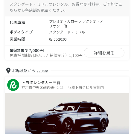
スタンダード・ミドルのレンタル、お得な割引料金、ご予約はこ
ちらから各店舗お電話ください。
プレミオ・カローラ アクシオ・ア
代表車種
リオン 他
ボディタイプ
スタンダード・ミドル
営業時間
09:00-20:00
6時間まで7,000円
詳細を見る
免責補償制度(あんしん補償制度）1,100円
北埠頭駅から
2286m
トヨタレンタカー三宮
神戸市中央区磯辺通4-2-12 兵庫トヨタビル東側内