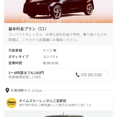
基本料金プラン（C1）
コンパクトのレンタル、お得な割引料金や予約、乗り捨てなどの
詳細は、こちらから各店舗にお電話ください。
代表車種
ヤリス 等
ボディタイプ
コンパクト
営業時間
08:00-20:00
3～6時間まで6,160円
078-265-0100
免責補償制度1,100円
北埠頭駅から
2721m
タイムズカーレンタル三宮駅前
神戸市中央区小野柄通5-1-27第百生命神戸三宮ﾋﾞﾙ1F