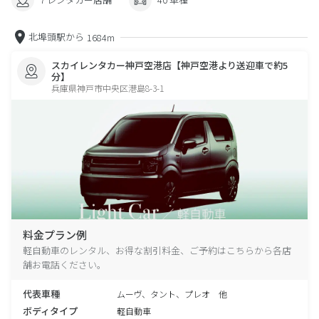
北埠頭駅から
1684m
スカイレンタカー神戸空港店【神戸空港より送迎車で約5
分】
兵庫県神戸市中央区港島8-3-1
料金プラン例
軽自動車のレンタル、お得な割引料金、ご予約はこちらから各店
舗お電話ください。
代表車種
ムーヴ、タント、プレオ 他
ボディタイプ
軽自動車