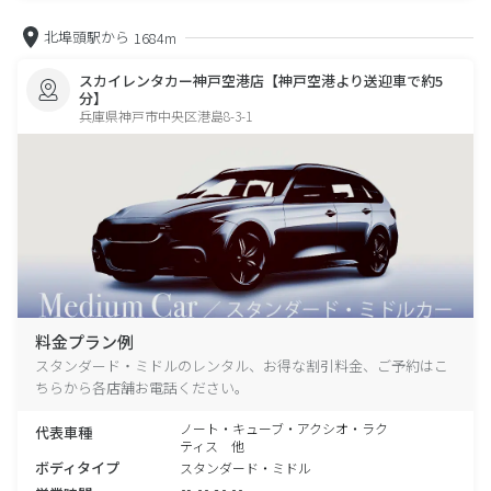
北埠頭駅から
1684m
スカイレンタカー神戸空港店【神戸空港より送迎車で約5
分】
兵庫県神戸市中央区港島8-3-1
料金プラン例
スタンダード・ミドルのレンタル、お得な割引料金、ご予約はこ
ちらから各店舗お電話ください。
ノート・キューブ・アクシオ・ラク
代表車種
ティス 他
ボディタイプ
スタンダード・ミドル