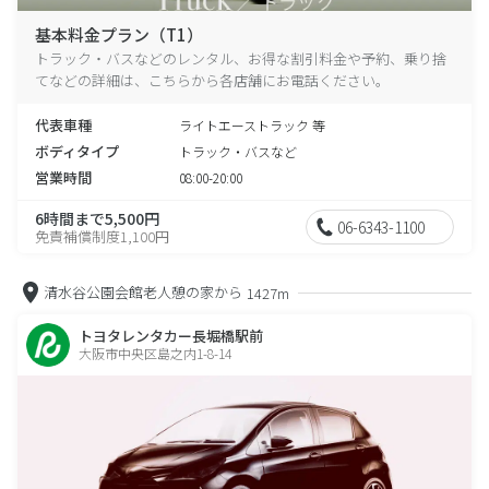
基本料金プラン（T1）
トラック・バスなどのレンタル、お得な割引料金や予約、乗り捨
てなどの詳細は、こちらから各店舗にお電話ください。
代表車種
ライトエーストラック 等
ボディタイプ
トラック・バスなど
営業時間
08:00-20:00
6時間まで5,500円
06-6343-1100
免責補償制度1,100円
清水谷公園会館老人憩の家から
1427m
トヨタレンタカー長堀橋駅前
大阪市中央区島之内1-8-14