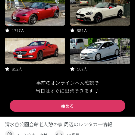
1717人
984人
852人
507人
事前のオンライン本人確認で
当日はすぐに出発できます ♪
始める
清水谷公園会館老人憩の家 周辺のレンタカー情報
9 レンタカー店舗
40 車種