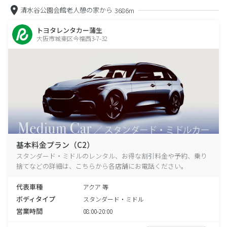
清水谷公園会館老人憩の家から
3686m
トヨタレンタカー蒲生
大阪市城東区今福西3-7-32
基本料金プラン（C2）
スタンダード・ミドルのレンタル、お得な割引料金や予約、乗り
捨てなどの詳細は、こちらから各店舗にお電話ください。
代表車種
アクア 等
ボディタイプ
スタンダード・ミドル
営業時間
08:00-20:00