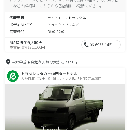
てなどの詳細は、こちらから各店舗にお電話ください。
代表車種
ライトエーストラック 等
ボディタイプ
トラック・バスなど
営業時間
08:00-20:00
6時間まで5,500円
06-6933-1461
免責補償制度1,100円
清水谷公園会館老人憩の家から
3939m
トヨタレンタカー梅田ターミナル
大阪市北区梅田1-8-16ヒルトン大阪地下4階駐車場内