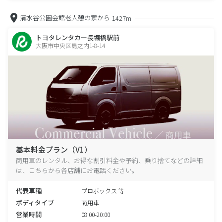
清水谷公園会館老人憩の家から
1427m
トヨタレンタカー長堀橋駅前
大阪市中央区島之内1-8-14
基本料金プラン（V1）
商用車のレンタル、お得な割引料金や予約、乗り捨てなどの詳細
は、こちらから各店舗にお電話ください。
代表車種
プロボックス 等
ボディタイプ
商用車
営業時間
08:00-20:00