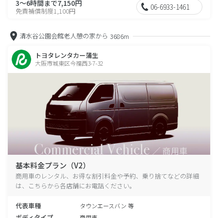
3～6時間まで7,150円
06-6933-1461
免責補償制度1,100円
清水谷公園会館老人憩の家から
3686m
トヨタレンタカー蒲生
大阪市城東区今福西3-7-32
基本料金プラン（V2）
商用車のレンタル、お得な割引料金や予約、乗り捨てなどの詳細
は、こちらから各店舗にお電話ください。
代表車種
タウンエースバン 等
ボディタイプ
商用車