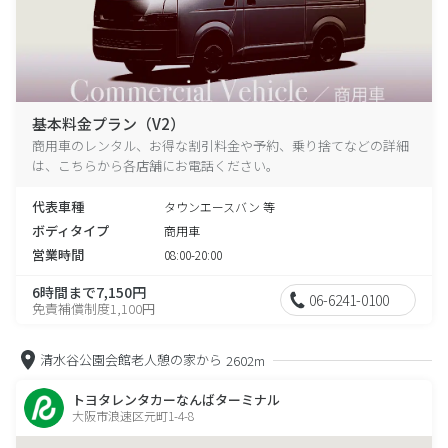
基本料金プラン（V2）
商用車のレンタル、お得な割引料金や予約、乗り捨てなどの詳細
は、こちらから各店舗にお電話ください。
代表車種
タウンエースバン 等
ボディタイプ
商用車
営業時間
08:00-20:00
6時間まで7,150円
06-6241-0100
免責補償制度1,100円
清水谷公園会館老人憩の家から
2602m
トヨタレンタカーなんばターミナル
大阪市浪速区元町1-4-8