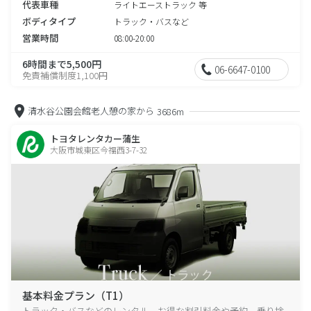
代表車種
ライトエーストラック 等
ボディタイプ
トラック・バスなど
営業時間
08:00-20:00
6時間まで5,500円
06-6647-0100
免責補償制度1,100円
清水谷公園会館老人憩の家から
3686m
トヨタレンタカー蒲生
大阪市城東区今福西3-7-32
基本料金プラン（T1）
トラック・バスなどのレンタル、お得な割引料金や予約、乗り捨