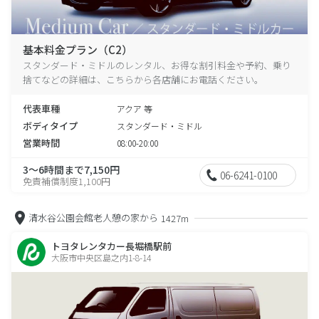
基本料金プラン（C2）
スタンダード・ミドルのレンタル、お得な割引料金や予約、乗り
捨てなどの詳細は、こちらから各店舗にお電話ください。
代表車種
アクア 等
ボディタイプ
スタンダード・ミドル
営業時間
08:00-20:00
3～6時間まで7,150円
06-6241-0100
免責補償制度1,100円
清水谷公園会館老人憩の家から
1427m
トヨタレンタカー長堀橋駅前
大阪市中央区島之内1-8-14