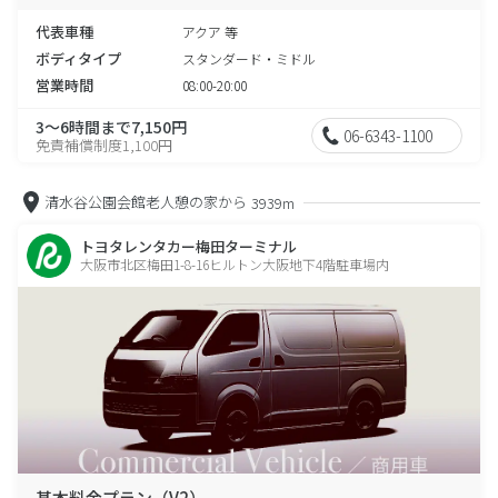
代表車種
アクア 等
ボディタイプ
スタンダード・ミドル
営業時間
08:00-20:00
3～6時間まで7,150円
06-6343-1100
免責補償制度1,100円
清水谷公園会館老人憩の家から
3939m
トヨタレンタカー梅田ターミナル
大阪市北区梅田1-8-16ヒルトン大阪地下4階駐車場内
基本料金プラン（V2）