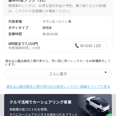
商用車のレンタル、お得な割引料金や予約、乗り捨てなどの詳細
は、こちらから各店舗にお電話ください。
代表車種
タウンエースバン 等
ボディタイプ
商用車
営業時間
08:00-20:00
6時間まで7,150円
06-6343-1100
免責補償制度1,100円
清水谷公園会館老人憩の家から、安い順に安いレンタカーを40車種表示して
います。
さらに表示
清水谷公園会館老人憩の家付近の格安レンタカー店舗をマップで見る
クルマ活用でカーシェアリング事業
車載機の低コスト化を実現。
すぐにカーシェアビジネスを始められるプラット