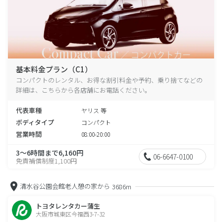
基本料金プラン（C1）
コンパクトのレンタル、お得な割引料金や予約、乗り捨てなどの
詳細は、こちらから各店舗にお電話ください。
代表車種
ヤリス 等
ボディタイプ
コンパクト
営業時間
08:00-20:00
3～6時間まで6,160円
06-6647-0100
免責補償制度1,100円
清水谷公園会館老人憩の家から
3686m
トヨタレンタカー蒲生
大阪市城東区今福西3-7-32