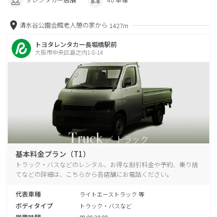
清水谷公園会館老人憩の家から
1427m
トヨタレンタカー長堀橋駅前
大阪市中央区島之内1-8-14
基本料金プラン（T1）
トラック・バスなどのレンタル、お得な割引料金や予約、乗り捨
てなどの詳細は、こちらから各店舗にお電話ください。
代表車種
ライトエーストラック 等
ボディタイプ
トラック・バスなど