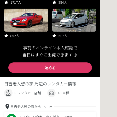
1717人
984人
852人
507人
事前のオンライン本人確認で
当日はすぐに出発できます ♪
始める
日吉老人憩の家 周辺のレンタカー情報
8 レンタカー店舗
40 車種
日吉老人憩の家から
1580m
トヨタレンタカーなんばターミナル