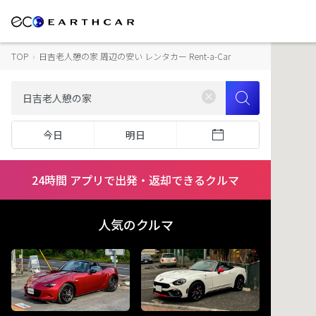
TOP
›
日吉老人憩の家 周辺の安い レンタカー Rent-a-Car
今日
明日
24時間 アプリで出発・返却できるクルマ
人気のクルマ