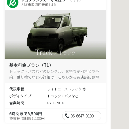
大阪市浪速区元町1-4-8
基本料金プラン（T1）
トラック・バスなどのレンタル、お得な割引料金や予
約、乗り捨てなどの詳細は、こちらから各店舗にお電
話ください。
代表車種
ライトエーストラック 等
ボディタイプ
トラック・バスなど
営業時間
08:00-20:00
6時間まで5,500円
06-6647-0100
免責補償制度1,100円