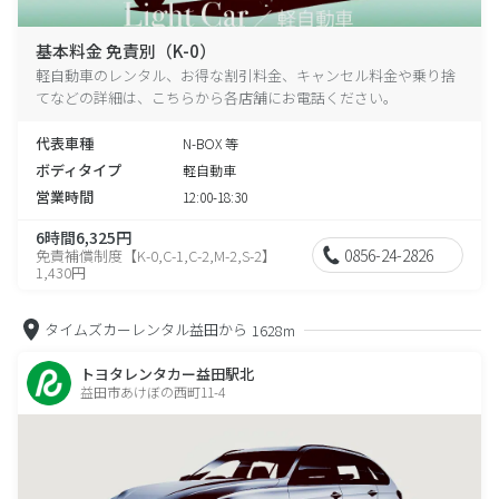
基本料金 免責別（K-0）
軽自動車のレンタル、お得な割引料金、キャンセル料金や乗り捨
てなどの詳細は、こちらから各店舗にお電話ください。
代表車種
N-BOX 等
ボディタイプ
軽自動車
営業時間
12:00-18:30
6時間6,325円
0856-24-2826
免責補償制度【K-0,C-1,C-2,M-2,S-2】
1,430円
タイムズカーレンタル益田から
1628m
トヨタレンタカー益田駅北
益田市あけぼの西町11-4