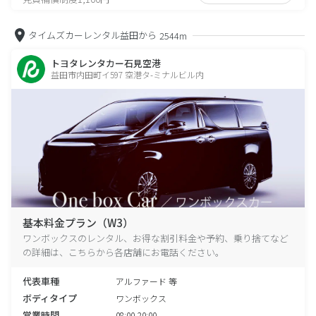
タイムズカーレンタル益田から
2544m
トヨタレンタカー石見空港
益田市内田町イ597 空港タ-ミナルビル内
基本料金プラン（W3）
ワンボックスのレンタル、お得な割引料金や予約、乗り捨てなど
の詳細は、こちらから各店舗にお電話ください。
代表車種
アルファード 等
ボディタイプ
ワンボックス
営業時間
08:00-20:00