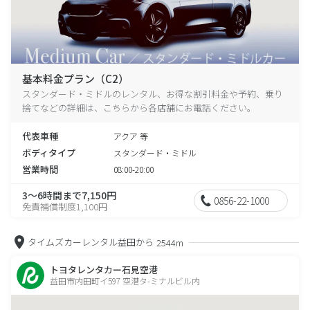
基本料金プラン（C2）
スタンダード・ミドルのレンタル、お得な割引料金や予約、乗り
捨てなどの詳細は、こちらから各店舗にお電話ください。
代表車種
アクア 等
ボディタイプ
スタンダード・ミドル
営業時間
08:00-20:00
3～6時間まで7,150円
0856-22-1000
免責補償制度1,100円
タイムズカーレンタル益田から
2544m
トヨタレンタカー石見空港
益田市内田町イ597 空港タ-ミナルビル内