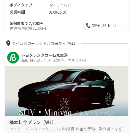
ボディタイプ
RV・ミニバン
営業時間
08:00-20:00
6時間まで7,700円
0856-22-1000
免責補償制度1,100円
タイムズカーレンタル益田から
2544m
トヨタレンタカー石見空港
益田市内田町イ597 空港タ-ミナルビル内
基本料金プラン（W1）
RV・ミニバンのレンタル、お得な割引料金や予約、乗り捨てなど