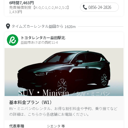
6時間7,463円
0856-24-2826
免責補償制度【K-0,C-1,C-2,M-2,S-2】
1,430円
タイムズカーレンタル益田から
1628m
トヨタレンタカー益田駅北
益田市あけぼの西町11-4
基本料金プラン（W1）
RV・ミニバンのレンタル、お得な割引料金や予約、乗り捨てなど
の詳細は、こちらから各店舗にお電話ください。
代表車種
シエンタ 等