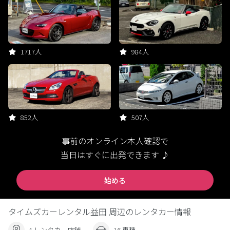
1717人
984人
852人
507人
事前のオンライン本人確認で
当日はすぐに出発できます ♪
始める
タイムズカーレンタル益田 周辺のレンタカー情報
4 レンタカー店舗
16 車種