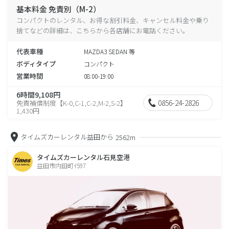
基本料金 免責別（M-2）
コンパクトのレンタル、お得な割引料金、キャンセル料金や乗り
捨てなどの詳細は、こちらから各店舗にお電話ください。
代表車種
MAZDA3 SEDAN 等
ボディタイプ
コンパクト
営業時間
08:00-19:00
6時間9,108円
0856-24-2826
免責補償制度【K-0,C-1,C-2,M-2,S-2】
1,430円
タイムズカーレンタル益田から
2562m
タイムズカーレンタル石見空港
益田市内田町ｲ597