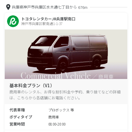
兵庫県神戸市兵庫区水木通七丁目から
676m
トヨタレンタカーJR兵庫駅南口
神戸市兵庫区駅南通1-1-37
基本料金プラン（V1）
商用車のレンタル、お得な割引料金や予約、乗り捨てなどの詳細
は、こちらから各店舗にお電話ください。
代表車種
プロボックス 等
ボディタイプ
商用車
営業時間
08:00-20:00