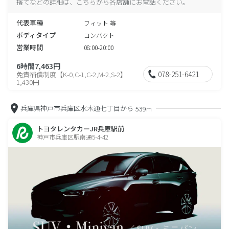
捨てなどの詳細は、こちらから各店舗にお電話ください。
代表車種
フィット 等
ボディタイプ
コンパクト
営業時間
08:00-20:00
6時間7,463円
078-251-6421
免責補償制度【K-0,C-1,C-2,M-2,S-2】
1,430円
兵庫県神戸市兵庫区水木通七丁目から
539m
トヨタレンタカーJR兵庫駅前
神戸市兵庫区駅南通5-4-42