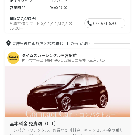
ボディタイプ
コンパクト
営業時間
09:00-19:00
6時間7,463円
078-671-8200
免責補償制度【K-0,C-1,C-2,M-2,S-2】
1,430円
兵庫県神戸市兵庫区水木通七丁目から
4149m
タイムズカーレンタル三宮駅前
神戸市中央区小野柄通5-1-27第百生命神戸三宮ﾋﾞﾙ1F
基本料金 免責別（C-1）
コンパクトのレンタル、お得な割引料金、キャンセル料金や乗り