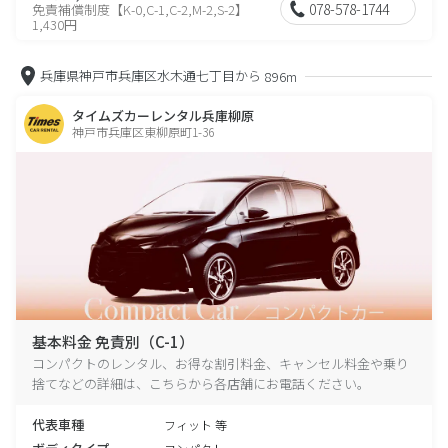
078-578-1744
免責補償制度【K-0,C-1,C-2,M-2,S-2】
1,430円
兵庫県神戸市兵庫区水木通七丁目から
896m
タイムズカーレンタル兵庫柳原
神戸市兵庫区東柳原町1-36
基本料金 免責別（C-1）
コンパクトのレンタル、お得な割引料金、キャンセル料金や乗り
捨てなどの詳細は、こちらから各店舗にお電話ください。
代表車種
フィット 等