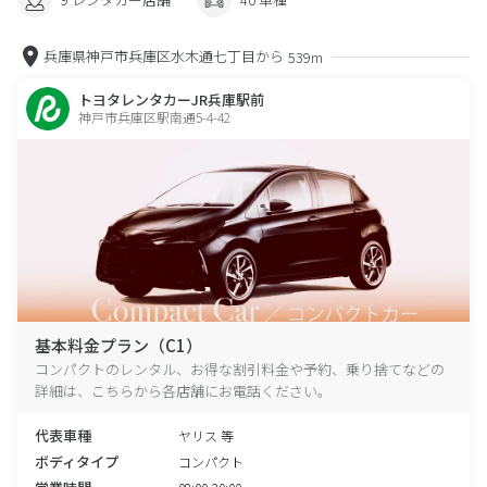
兵庫県神戸市兵庫区水木通七丁目から
539m
トヨタレンタカーJR兵庫駅前
神戸市兵庫区駅南通5-4-42
基本料金プラン（C1）
コンパクトのレンタル、お得な割引料金や予約、乗り捨てなどの
詳細は、こちらから各店舗にお電話ください。
代表車種
ヤリス 等
ボディタイプ
コンパクト