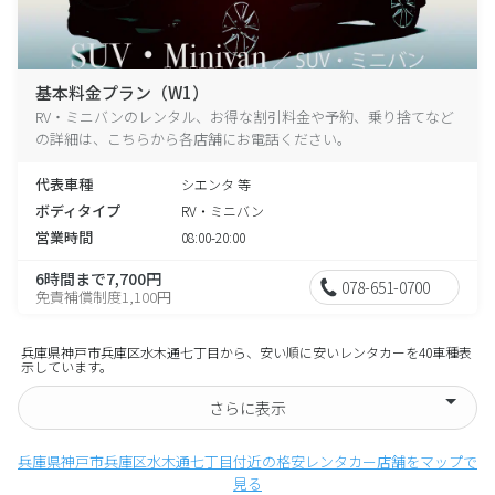
基本料金プラン（W1）
RV・ミニバンのレンタル、お得な割引料金や予約、乗り捨てなど
の詳細は、こちらから各店舗にお電話ください。
代表車種
シエンタ 等
ボディタイプ
RV・ミニバン
営業時間
08:00-20:00
6時間まで7,700円
078-651-0700
免責補償制度1,100円
兵庫県神戸市兵庫区水木通七丁目から、安い順に安いレンタカーを40車種表
示しています。
さらに表示
兵庫県神戸市兵庫区水木通七丁目付近の格安レンタカー店舗をマップで
見る