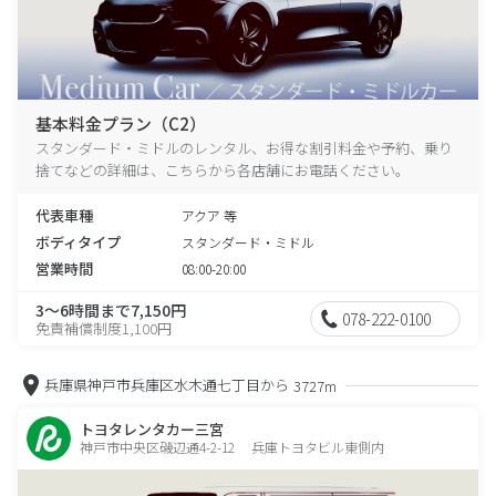
基本料金プラン（C2）
スタンダード・ミドルのレンタル、お得な割引料金や予約、乗り
捨てなどの詳細は、こちらから各店舗にお電話ください。
代表車種
アクア 等
ボディタイプ
スタンダード・ミドル
営業時間
08:00-20:00
3～6時間まで7,150円
078-222-0100
免責補償制度1,100円
兵庫県神戸市兵庫区水木通七丁目から
3727m
トヨタレンタカー三宮
神戸市中央区磯辺通4-2-12 兵庫トヨタビル東側内