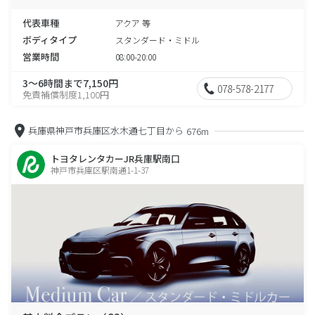
代表車種
アクア 等
ボディタイプ
スタンダード・ミドル
営業時間
08:00-20:00
3～6時間まで7,150円
078-578-2177
免責補償制度1,100円
兵庫県神戸市兵庫区水木通七丁目から
676m
トヨタレンタカーJR兵庫駅南口
神戸市兵庫区駅南通1-1-37