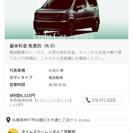
基本料金 免責別（K-0）
軽自動車のレンタル、お得な割引料金、キャンセル料金や乗り捨
てなどの詳細は、こちらから各店舗にお電話ください。
代表車種
N-BOX 等
ボディタイプ
軽自動車
営業時間
09:00-19:00
6時間6,325円
078-671-8200
免責補償制度【K-0,C-1,C-2,M-2,S-2】
1,430円
兵庫県神戸市兵庫区水木通七丁目から
4149m
タイムズカーレンタル三宮駅前