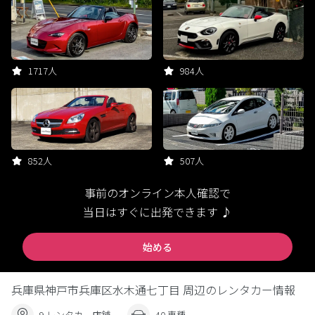
1717人
984人
852人
507人
事前のオンライン本人確認で
当日はすぐに出発できます ♪
始める
兵庫県神戸市兵庫区水木通七丁目 周辺のレンタカー情報
9 レンタカー店舗
40 車種