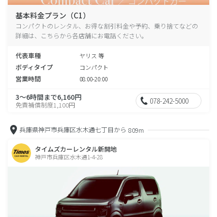
基本料金プラン（C1）
コンパクトのレンタル、お得な割引料金や予約、乗り捨てなどの
詳細は、こちらから各店舗にお電話ください。
代表車種
ヤリス 等
ボディタイプ
コンパクト
営業時間
08:00-20:00
3～6時間まで6,160円
078-242-5000
免責補償制度1,100円
兵庫県神戸市兵庫区水木通七丁目から
809m
タイムズカーレンタル新開地
神戸市兵庫区水木通1-4-28