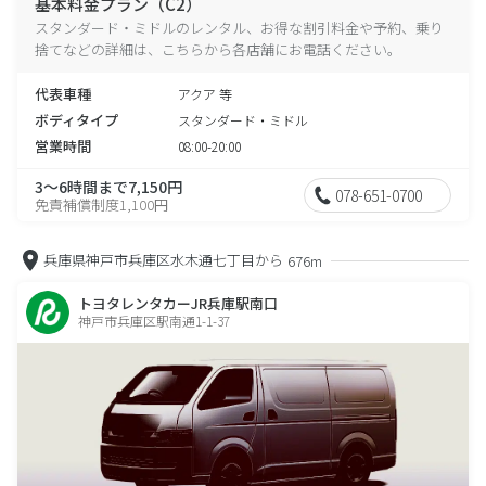
基本料金プラン（C2）
スタンダード・ミドルのレンタル、お得な割引料金や予約、乗り
捨てなどの詳細は、こちらから各店舗にお電話ください。
代表車種
アクア 等
ボディタイプ
スタンダード・ミドル
営業時間
08:00-20:00
3～6時間まで7,150円
078-651-0700
免責補償制度1,100円
兵庫県神戸市兵庫区水木通七丁目から
676m
トヨタレンタカーJR兵庫駅南口
神戸市兵庫区駅南通1-1-37