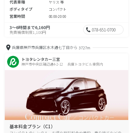
代表車種
ヤリス 等
ボディタイプ
コンパクト
営業時間
08:00-20:00
3～6時間まで6,160円
078-651-0700
免責補償制度1,100円
兵庫県神戸市兵庫区水木通七丁目から
3727m
トヨタレンタカー三宮
神戸市中央区磯辺通4-2-12 兵庫トヨタビル東側内
基本料金プラン（C1）
コンパクトのレンタル、お得な割引料金や予約、乗り捨てなどの