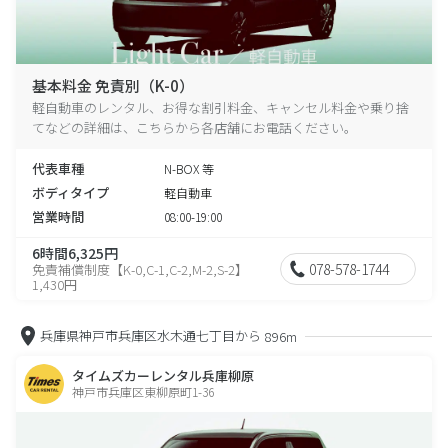
基本料金 免責別（K-0）
軽自動車のレンタル、お得な割引料金、キャンセル料金や乗り捨
てなどの詳細は、こちらから各店舗にお電話ください。
代表車種
N-BOX 等
ボディタイプ
軽自動車
営業時間
08:00-19:00
6時間6,325円
078-578-1744
免責補償制度【K-0,C-1,C-2,M-2,S-2】
1,430円
兵庫県神戸市兵庫区水木通七丁目から
896m
タイムズカーレンタル兵庫柳原
神戸市兵庫区東柳原町1-36