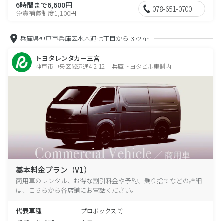
6時間まで6,600円
078-651-0700
免責補償制度1,100円
兵庫県神戸市兵庫区水木通七丁目から
3727m
トヨタレンタカー三宮
神戸市中央区磯辺通4-2-12 兵庫トヨタビル東側内
基本料金プラン（V1）
商用車のレンタル、お得な割引料金や予約、乗り捨てなどの詳細
は、こちらから各店舗にお電話ください。
代表車種
プロボックス 等