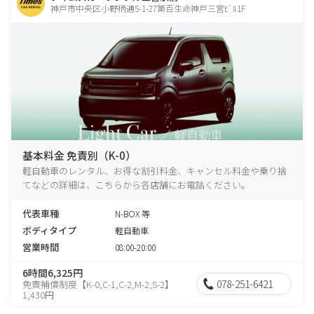
神戸市中央区小野柄通5-1-27第百生命神戸三宮ﾋﾞﾙ1F
基本料金 免責別（K-0）
軽自動車のレンタル、お得な割引料金、キャンセル料金や乗り捨
てなどの詳細は、こちらから各店舗にお電話ください。
代表車種
N-BOX 等
ボディタイプ
軽自動車
営業時間
08:00-20:00
6時間6,325円
078-251-6421
免責補償制度【K-0,C-1,C-2,M-2,S-2】
1,430円