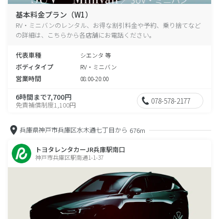
基本料金プラン（W1）
RV・ミニバンのレンタル、お得な割引料金や予約、乗り捨てなど
の詳細は、こちらから各店舗にお電話ください。
代表車種
シエンタ 等
ボディタイプ
RV・ミニバン
営業時間
08:00-20:00
6時間まで7,700円
078-578-2177
免責補償制度1,100円
兵庫県神戸市兵庫区水木通七丁目から
676m
トヨタレンタカーJR兵庫駅南口
神戸市兵庫区駅南通1-1-37