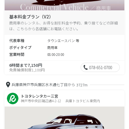
基本料金プラン（V2）
商用車のレンタル、お得な割引料金や予約、乗り捨てなどの詳細
は、こちらから各店舗にお電話ください。
代表車種
タウンエースバン 等
ボディタイプ
商用車
営業時間
08:00-20:00
6時間まで7,150円
078-651-0700
免責補償制度1,100円
兵庫県神戸市兵庫区水木通七丁目から
3727m
トヨタレンタカー三宮
神戸市中央区磯辺通4-2-12 兵庫トヨタビル東側内