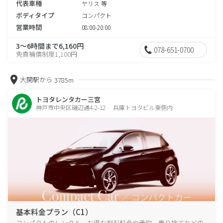
代表車種
ヤリス 等
ボディタイプ
コンパクト
営業時間
08:00-20:00
3～6時間まで6,160円
078-651-0700
免責補償制度1,100円
大開駅から
3785m
トヨタレンタカー三宮
神戸市中央区磯辺通4-2-12 兵庫トヨタビル東側内
基本料金プラン（C1）
コンパクトのレンタル、お得な割引料金や予約、乗り捨てなどの