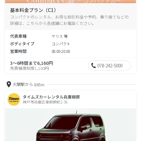
基本料金プラン（C1）
コンパクトのレンタル、お得な割引料金や予約、乗り捨てなどの
詳細は、こちらから各店舗にお電話ください。
代表車種
ヤリス 等
ボディタイプ
コンパクト
営業時間
08:00-20:00
3～6時間まで6,160円
078-242-5000
免責補償制度1,100円
大開駅から
865m
タイムズカーレンタル兵庫柳原
神戸市兵庫区東柳原町1-36