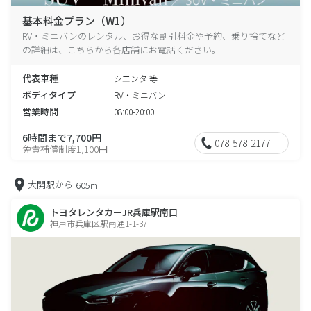
基本料金プラン（W1）
RV・ミニバンのレンタル、お得な割引料金や予約、乗り捨てなど
の詳細は、こちらから各店舗にお電話ください。
代表車種
シエンタ 等
ボディタイプ
RV・ミニバン
営業時間
08:00-20:00
6時間まで7,700円
078-578-2177
免責補償制度1,100円
大開駅から
605m
トヨタレンタカーJR兵庫駅南口
神戸市兵庫区駅南通1-1-37