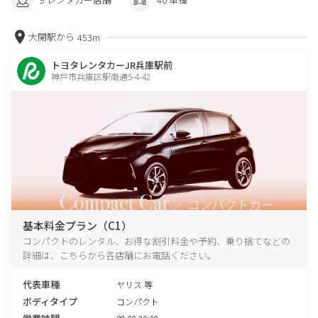
大開駅から
453m
トヨタレンタカーJR兵庫駅前
神戸市兵庫区駅南通5-4-42
基本料金プラン（C1）
コンパクトのレンタル、お得な割引料金や予約、乗り捨てなどの
詳細は、こちらから各店舗にお電話ください。
代表車種
ヤリス 等
ボディタイプ
コンパクト