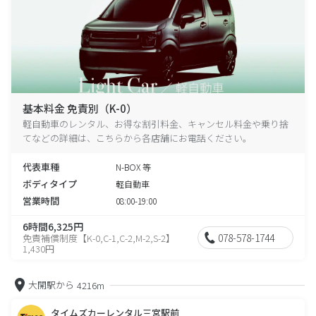
基本料金 免責別（K-0）
軽自動車のレンタル、お得な割引料金、キャンセル料金や乗り捨
てなどの詳細は、こちらから各店舗にお電話ください。
代表車種
N-BOX 等
ボディタイプ
軽自動車
営業時間
08:00-19:00
6時間6,325円
078-578-1744
免責補償制度【K-0,C-1,C-2,M-2,S-2】
1,430円
大開駅から
4216m
タイムズカーレンタル三宮駅前