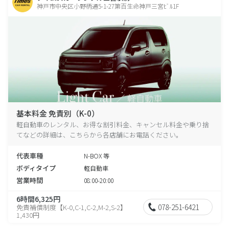
神戸市中央区小野柄通5-1-27第百生命神戸三宮ﾋﾞﾙ1F
基本料金 免責別（K-0）
軽自動車のレンタル、お得な割引料金、キャンセル料金や乗り捨
てなどの詳細は、こちらから各店舗にお電話ください。
代表車種
N-BOX 等
ボディタイプ
軽自動車
営業時間
08:00-20:00
6時間6,325円
078-251-6421
免責補償制度【K-0,C-1,C-2,M-2,S-2】
1,430円