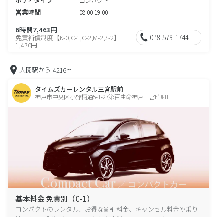
ボディタイプ
コンパクト
営業時間
08:00-19:00
6時間7,463円
078-578-1744
免責補償制度【K-0,C-1,C-2,M-2,S-2】
1,430円
大開駅から
4216m
タイムズカーレンタル三宮駅前
神戸市中央区小野柄通5-1-27第百生命神戸三宮ﾋﾞﾙ1F
基本料金 免責別（C-1）
コンパクトのレンタル、お得な割引料金、キャンセル料金や乗り